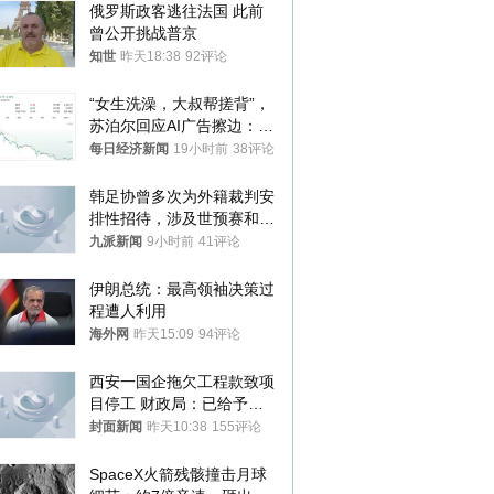
俄罗斯政客逃往法国 此前
曾公开挑战普京
知世
昨天18:38
92评论
“女生洗澡，大叔帮搓背”，
苏泊尔回应AI广告擦边：视
频全下架，已强化内容管理
每日经济新闻
19小时前
38评论
与审核
韩足协曾多次为外籍裁判安
排性招待，涉及世预赛和奥
预赛，韩足协回应
九派新闻
9小时前
41评论
伊朗总统：最高领袖决策过
程遭人利用
海外网
昨天15:09
94评论
西安一国企拖欠工程款致项
目停工 财政局：已给予处
分，正督促整改
封面新闻
昨天10:38
155评论
SpaceX火箭残骸撞击月球