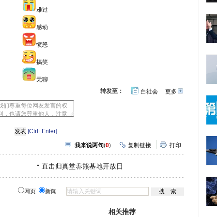
难过
感动
愤怒
搞笑
无聊
转发至：
白社会
更多
开
心
人
网
人
豆
网
瓣
爱
分
[Ctrl+Enter]
享
我来说两句
(
0
)
复制链接
打印
直击归真堂养熊基地开放日
网页
新闻
相关推荐