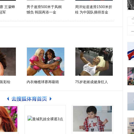
赛 王濛蝉
男子速滑500米于凤桐
周洋短道速滑1500米折
冠军
憾负 韩国再添一金
桂 为中国队摘得首金
装彩绘
内衣橄榄球赛再吸睛
75岁老妪成健身狂人