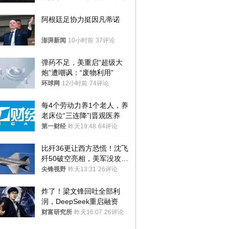
阿根廷足协力挺因凡蒂诺
澎湃新闻
10小时前
37评论
弹药不足，美重启“超级大
炮”遭嘲讽：“废物利用”
环球网
12小时前
74评论
每4个劳动力养1个老人，养
老床位“三连降”|晋观医养
第一财经
昨天19:48
64评论
比歼36更让西方恐慌！沈飞
歼50破空亮相，美军没攻克
的技术被拿下
尖锋视野
昨天13:31
26评论
炸了！梁文锋回吐全部利
润，DeepSeek重启融资
财富研究所
昨天16:07
26评论