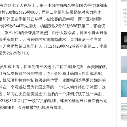
有六到七个人在场上，第一小组的前两名被美国选手拉娜和韩
秒938和2分25秒088，而第二小组的结果是绝对实力的体
琳和韩国选手杨熙云夺得，在比赛的后半程，两个互相领滑，
29秒544率先撞线，杨熙云以2分29秒688获第二，张会仅
决赛。第三小组的争夺异常激烈，由于人数众多，韩国小将金丹敏
选手所阻挡，无法有效的实施超越战术，直到最后一个弯道
刀尖优势超出匈牙利人，以2分29秒742获得小组第二，小组
2分29秒719。
员组成上看，韩国凭借三名选手占有了集团优势，而美国的凯
且有队友拉娜的保驾护航，也不会轻易让韩国人打出战术配
，凯瑟琳和拉娜控制着领先的位置，然而韩国选手通过娴熟的
并在一个弯道处因为韩国选手的一个推人动作摔出了冰面，这
名，然而在决胜圈美国选手拉娜的一个摔倒打破了这一局面，
21秒813得到了一枚宝贵的银牌，韩国的杨熙云和黄玄善分别
获得金牌和铜牌，金丹敏被判犯规没有成绩。