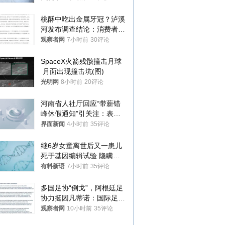
桃酥中吃出金属牙冠？泸溪
河发布调查结论：消费者已
澄清，所发视频情况不属实
观察者网
7小时前
30评论
SpaceX火箭残骸撞击月球
 月面出现撞击坑(图)
光明网
8小时前
20评论
河南省人社厅回应“带薪错
峰休假通知”引关注：表述
不够准确，待修改后印发
界面新闻
4小时前
35评论
继6岁女童离世后又一患儿
死于基因编辑试验 隐瞒一
年才对外披露
有料新语
7小时前
35评论
多国足协“倒戈”，阿根廷足
协力挺因凡蒂诺：国际足联
今后应继续在其领导下前行
观察者网
10小时前
35评论