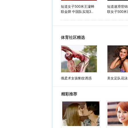
短道女子500米王濛蝉
短道速滑世锦
联金牌 中国队实现3..
联女子500米
体育社区精选
俄柔术女孩豹纹诱惑
美女足队花泳
精彩推荐