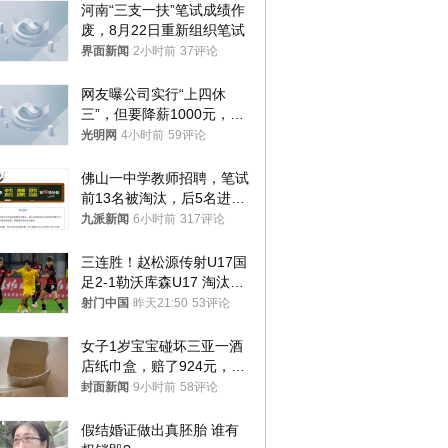
河南“三支一扶”笔试成绩作
废，8月22日重新组织笔试
界面新闻
2小时前
37评论
网友曝公司实行“上四休
三”，但要降薪1000元，不
接受只能辞职
光明网
4小时前
59评论
佛山一中学教师招聘，笔试
前13名被淘汰，后5名进体
检，被疑萝卜岗，官方通
九派新闻
6小时前
317评论
报：已叫停
三连胜！赵松源传射U17国
足2-1勒沃库森U17 淘汰赛
将战河床
射门中国
昨天21:50
53评论
女子1岁宝宝碰坏三亚一酒
店纸巾盒，赔了924元，发
帖吐槽后酒店退还一半的
封面新闻
9小时前
58评论
钱，当地市监局回应
假结婚证做出真胚胎 谁有