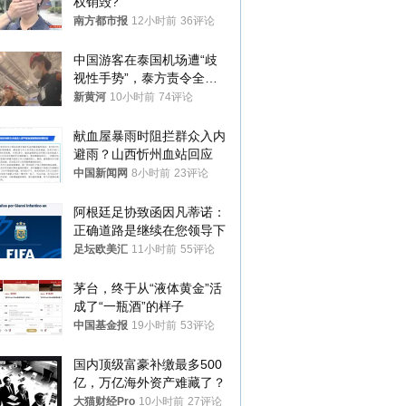
权销毁?
南方都市报
12小时前
36评论
中国游客在泰国机场遭“歧
视性手势”，泰方责令全面
调查，对责任人采取最严厉
新黄河
10小时前
74评论
处分
献血屋暴雨时阻拦群众入内
避雨？山西忻州血站回应
中国新闻网
8小时前
23评论
阿根廷足协致函因凡蒂诺：
正确道路是继续在您领导下
足坛欧美汇
11小时前
55评论
茅台，终于从“液体黄金”活
成了“一瓶酒”的样子
中国基金报
19小时前
53评论
国内顶级富豪补缴最多500
亿，万亿海外资产难藏了？
大猫财经Pro
10小时前
27评论