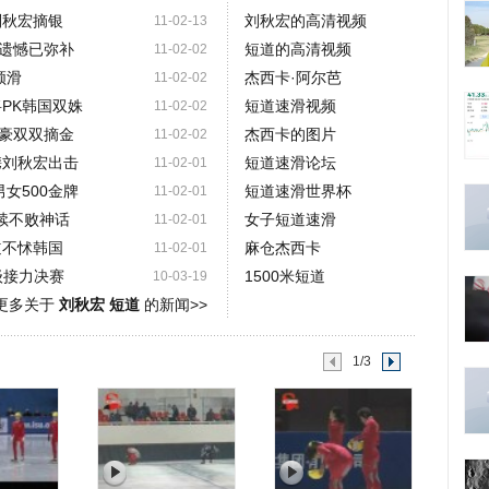
刘秋宏摘银
刘秋宏的高清视频
11-02-13
遗憾已弥补
短道的高清视频
11-02-02
领滑
杰西卡·阿尔芭
11-02-02
将PK韩国双姝
短道速滑视频
11-02-02
豪双双摘金
杰西卡的图片
11-02-02
携刘秋宏出击
短道速滑论坛
11-02-01
女500金牌
短道速滑世界杯
11-02-01
续不败神话
女子短道速滑
11-02-01
道不怵韩国
麻仓杰西卡
11-02-01
级接力决赛
1500米短道
10-03-19
更多关于
刘秋宏 短道
的新闻>>
1/3