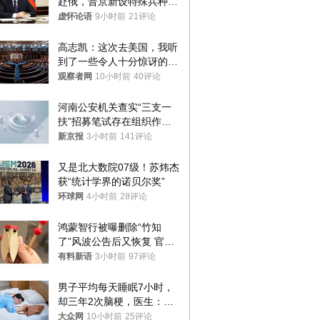
赴俄，普京新设特殊兵种，
76岁老将扛旗
虚怀论语
9小时前
21评论
高志凯：这次去美国，我听
到了一些令人十分惊讶的消
息
观察者网
10小时前
40评论
河南公安机关查实“三支一
扶”招募笔试存在组织作弊
犯罪行为
新京报
3小时前
141评论
又是北大数院07级！苏炜杰
获“统计学界的诺贝尔奖”
环球网
4小时前
28评论
鸿蒙智行被曝删除“竹知
了”风波公告后又恢复 官媒
曾力挺：劝华为要大度的，
有料新语
3小时前
97评论
你们适不适合？
男子平均每天睡眠7小时，
却三年2次脑梗，医生：这
样睡觉更伤身
大众网
10小时前
25评论