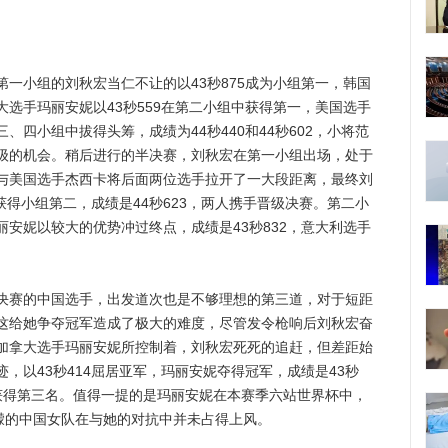
第一小组的刘秋宏当仁不让的以43秒875成为小组第一，韩国
选手玛丽安妮以43秒559在第二小组中获得第一，美国选手
四小组中拔得头筹，成绩为44秒440和44秒602，小将范
级的机会。稍后进行的半决赛，刘秋宏在第一小组出场，处于
与美国选手杰西卡将后面两位选手拉开了一大段距离，最终刘
获得小组第二，成绩是44秒623，两人携手晋级决赛。第二小
安妮以较大的优势冲过终点，成绩是43秒832，意大利选手
)决赛的中国选手，出发道次也是不够理想的第三道，对于短距
这给她争夺冠军造成了极大的难度，尽管发令枪响后刘秋宏奋
加拿大选手玛丽安妮所控制着，刘秋宏死死的追赶，但差距始
，以43秒414屈居亚军，玛丽安妮夺得冠军，成绩是43秒
52获得第三名。值得一提的是玛丽安妮在本赛季六站世界杯中，
王濛的中国女队在与她的对抗中并未占得上风。