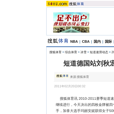
NBA
|
CBA
|
国内
|
国际
搜狐体育
>
综合体育
>
冰雪
>
短道速滑动态
>
2
短道德国站刘秋宏
来源:
搜狐体育
2011年02月20日00:32
搜狐体育讯 2010-2011赛季短
继续进行，今天决出的四枚金牌被四个
手，加拿大选手玛丽安妮获得女子50