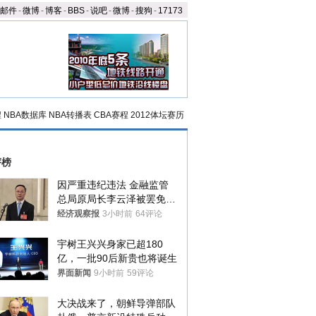
邮件
-
微博
-
博客
-
BBS
-
说吧
-
微博
-
搜狗
-
17173
程
NBA数据库
NBA转播表
CBA赛程
2012体坛赛历
评榜
因严重违纪违法 金融监管
总局原局长李云泽被罢免全
国人大代表
经济观察报
3小时前
64评论
宇树王兴兴身家已超180
亿，一批90后新贵也将诞生
界面新闻
9小时前
59评论
大决战来了，朝鲜导弹部队