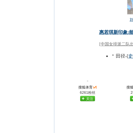
搜狐体育
搜
6261粉丝
关注