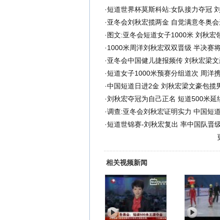
·
短道世界杯莫斯科站:女队接力夺冠 
·
亚冬会刘秋宏揽两金 自觉满意冬奥会
·
图文:亚冬会短道女子1000米 刘秋宏
·
1000米周洋刘秋宏双双晋级 半决赛
·
亚冬会中国健儿捷报频传 刘秋宏梁文
·
短道女子1000米预赛分组道次 周洋
·
中国短道日进2金 刘秋宏梁文豪包揽男
·
刘秋宏夺冠为自己正名 短道500米延
·
调查:亚冬会刘秋宏证明实力 中国短
·
短道世锦赛-刘秋宏复出 率中国队晋
相关视频新闻