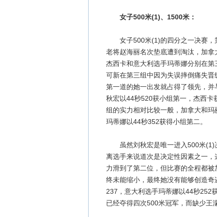
女子500米(1)、1500米：
女子500米(1)的四分之一决赛，
老将赵海丽名次垫底遭到淘汰，加拿大
杰西卡和意大利选手玛蒂娜分别在第三、
可新在第三组中因为失误摔倒痛失晋
第一道的她一出发就占得了领先，并
秋宏以44秒520获小组第一，杰西卡
组的实力相对比较一般，加拿大和玛丽
玛蒂娜以44秒352获得小组第二。
虽然刘秋宏是唯一进入500米(1
离选手来说道次是决定性因素之一，
力滑到了第二位，但比赛的全程都被
终未能缩小，最终她没有能够创造奇迹
237，意大利选手玛蒂娜以44秒2
已经夺得四次500米冠军，而缺少