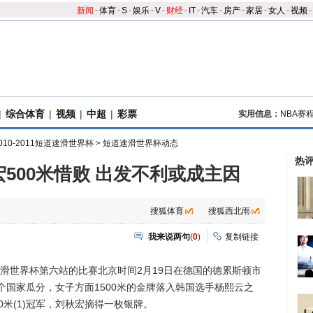
新闻
-
体育
-
S
-
娱乐
-
V
-
财经
-
IT
-
汽车
-
房产
-
家居
-
女人
-
视频
-
|
综合体育
|
视频
|
中超
|
彩票
实用信息：
NBA赛
010-2011短道速滑世界杯
>
短道速滑世界杯动态
热
500米惜败 出发不利或成主因
搜狐体育
搜狐西北雨
我来说两句
(
0
)
复制链接
道速滑世界杯第六站的比赛北京时间2月19日在德国的德累斯顿市
国家瓜分，女子方面1500米的金牌落入韩国选手杨熙云之
0米(1)冠军，刘秋宏摘得一枚银牌。