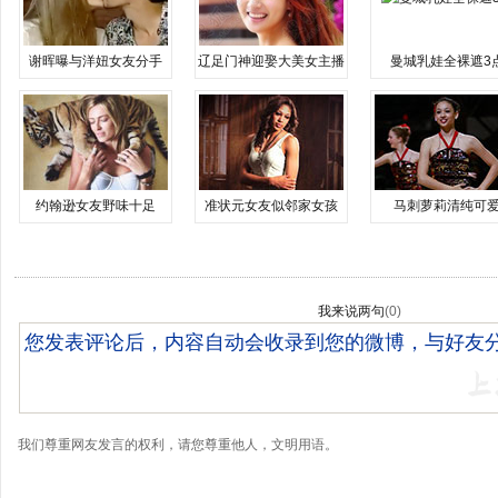
谢晖曝与洋妞女友分手
辽足门神迎娶大美女主播
曼城乳娃全裸遮3
约翰逊女友野味十足
准状元女友似邻家女孩
马刺萝莉清纯可
我来说两句
(
0
)
我们尊重网友发言的权利，请您尊重他人，文明用语。