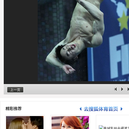
上一页
精彩推荐