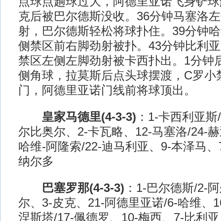
点球点趟球过大，阿德里亚诺飞身铲球
克后被巴尔德斯没收。36分钟马塞洛
射，巴尔德斯轻松将球扑住。39分钟
侧禁区前右脚劲射被扑。43分钟比利
禁区左侧左脚劲射被卡西扑出。1分钟
侧角球，拉莫斯后点头球摆渡，C罗小
门，阿德里亚诺门线前将球顶出。
皇家马德里(4-3-3)
：1-卡西利亚斯/
尔比奥尔、2-卡瓦略、12-马塞洛/24-赫
哈维-阿隆索/22-迪马利亚、9-本泽马、
纳尔多
巴塞罗那(4-3-3)
：1-巴尔德斯/2-
尔、3-皮克、21-阿德里亚诺/6-哈维、1
涅斯塔/17-佩德罗、10-梅西、7-比利亚