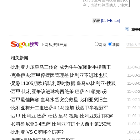
[Ctrl+Enter]
我来
上网从搜狗开始
网页
新闻
相关新闻
·
比利亚力压皇马三传奇 成为斗牛军团射手榜新王
11-04-
·
克鲁伊夫:西甲停摆因管理差 比利亚不进球也强
11-03-
·
足彩11005期欧赔凯利即时数据:皇马vs比利亚-搜狐
11-03-
·
西甲-比利亚争议进球梅西绝杀 巴萨2-1领先5分
11-02-
·
西甲最佳阵容:皇马水货突变救星 比利亚弑旧主
11-02-
·
比利亚梅开二度巴萨4-1马拉加 获西甲半程冠军
11-01-
·
西甲 比利亚 巴萨 杜达 皇马 视频-比利亚戏门将穿
11-01-
·
拉科鲁尼亚0-4巴萨 比利亚打进个人西甲第150球
11-01-
·
比利亚 VS C罗哪个厉害?
10-07-