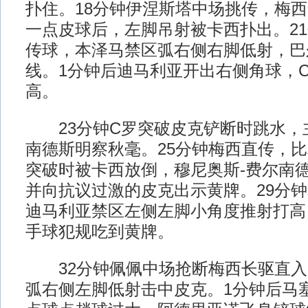
扑住。18分钟伊涅斯塔中场挑传，梅
一点皮球后，左脚吊射被卡西扑出。21
传球，本泽马禁区弧右侧右脚低射，巴
线。1分钟后迪马利亚开出右侧角球，
高。
23分钟C罗突破皮克铲断时跳水，主
南德斯明察秋毫。25分钟梅西直传，
突破时被卡西放倒，穆尼奥斯-费尔南
并向抗议过激的皮克出示黄牌。29分
迪马利亚禁区左侧左脚小角度推射打高
手球犯规吃到黄牌。
32分钟佩佩中场抢断梅西长驱直入
弧右侧左脚低射击中皮克。1分钟后马