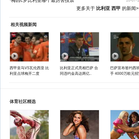
·
梅西c罗比利亚哪个最厉害投票
10-07-
更多关于
比利亚 西甲
的新闻>
相关视频新闻
西甲皇马VS瓦伦西亚 比
比利亚正式亮相巴萨 合
巴萨宣布签约西
利亚点球梅开二度
同违约金高达两亿..
手 4000万欧元招贤
体育社区精选