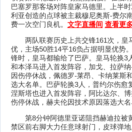
巴塞罗那客场对阵皇家马德里。上半时
利亚创造的点球被主裁穆尼奥斯-费尔
费一次空门良机。
文字直播间
查看更多
两队联赛历史上共交锋161次，皇马6
优，主场50胜14平16负占据明显优势
锋时，皇马都输给了巴萨。皇马轮换3
和本泽马进入首发阵容，加戈、拉萨纳
因伤停休战，佩德罗-莱昂、卡纳莱斯
选大名单。巴萨轮换3人，普约尔伤愈
涅斯塔也进入首发阵容，阿比达尔、博
伤停休战，赫夫伦因技术原因落选大名
第8分钟阿德里亚诺阻挡赫迪拉被黄
禁区前右脚大力任意球射门，皮球弹地