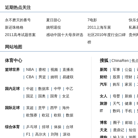
近期热点关注
永不磨灭的番号
夏日甜心
7电影
快乐
新还珠格格
姚明退役
2011上海车展
私募
2011高考试题答案
感动中国十大母亲评选
社区2010年度行业口碑
贵州
榜
网站地图
体育中心
搜狐
|
ChinaRen
|
焦
篮球世界
|
NBA
|
赛程
|
视频
|
直播表
新闻
|
军事
|
公益
|
|
CBA
|
男篮
|
姚明
|
易建联
财经
|
股票
|
理财
|
汽车
|
购车
|
家居
|
国内足球
|
中超
|
数据库
|
中甲
|
中乙
|
国足
|
国奥
|
国青
|
女足
女人
|
母婴
|
新娘
|
旅游
|
天气
|
健康
|
国际足球
|
英超
|
意甲
|
西甲
|
海外
IT
|
数码
|
手机
|
|
欧预赛
|
欧冠
|
欧联
|
数据
博客
|
圈子
|
邮箱
|
综合体育
|
乒乓球
|
排球
|
体操
|
台球
天龙
|
鹿鼎记
|
短信
|
F1
|
高尔夫
|
刘翔
|
滚动
搜狗
|
输入法
|
地图