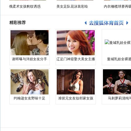
俄柔术女孩豹纹诱惑
美女足队花泳装彩绘
内衣橄榄球赛再
精彩推荐
谢晖曝与洋妞女友分手
辽足门神迎娶大美女主播
曼城乳娃全裸遮
约翰逊女友野味十足
准状元女友似邻家女孩
马刺萝莉清纯