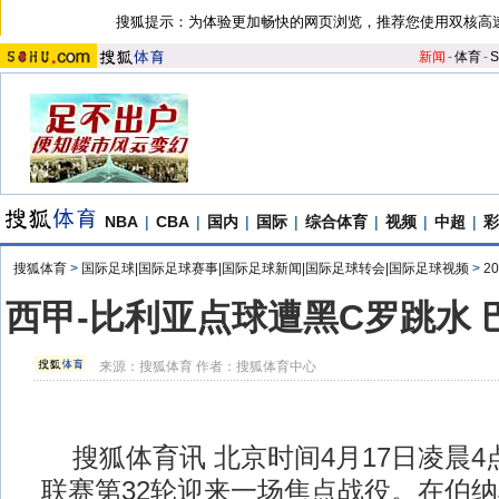
搜狐提示：为体验更加畅快的网页浏览，推荐您使用双核高
新闻
-
体育
-
S
NBA
|
CBA
|
国内
|
国际
|
综合体育
|
视频
|
中超
|
彩
搜狐体育
>
国际足球|国际足球赛事|国际足球新闻|国际足球转会|国际足球视频
>
2
西甲-比利亚点球遭黑C罗跳水 
来源：
搜狐体育
作者：搜狐体育中心
搜狐体育讯 北京时间4月17日凌晨4点
联赛第32轮迎来一场焦点战役。在伯