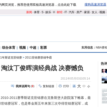
搜狗高速浏览器
的网页浏览，推荐您使用双核高速浏览器，点击此处下载
新闻
-
体育
-
S
-
娱乐
-
V
-
财经
-
IT
-
汽车
-
房产
-
家居
-
女人
-
视频
-
|
综合体育
|
视频
|
中超
|
彩票
实用信息：
NBA赛
11年斯诺克世锦赛
>
2011世锦赛群雄争霸
热
淘汰丁俊晖演经典战 决赛憾负
2011年05月03日05:14
大
中
我来说两句
(
0
)
复制链接
打印
小
010-2011赛季斯诺克世锦赛在克鲁斯堡大剧院落下帷幕，最
夺得世锦赛冠军，也是希金斯五年来第三次夺得世锦赛冠军，成