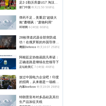
足2-1勒沃库森U17 淘汰赛
将战河床
射门中国
昨天21:50
50评论
弹药不足，美重启“超级大
炮”遭嘲讽：“废物利用”
环球网
8小时前
60评论
28枚弹道武器全部突防成
功！在俄罗斯的外国导弹发
射车都是合法打击目标
鹰眼Defence
昨天16:07
25评论
阿根廷足协致函因凡蒂诺：
正确道路是继续在您领导下
足坛欧美汇
7小时前
49评论
放过中国电力企业吧！印度
的招商，从来都是一场精准
收割
内幕live9zov
昨天19:09
29评论
特朗普宣布对多晶硅及其衍
生产品加征关税