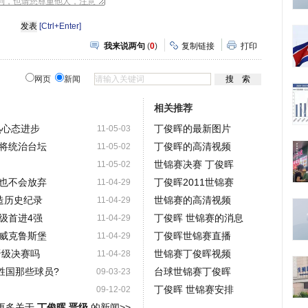
[Ctrl+Enter]
我来说两句
(
0
)
复制链接
打印
网页
新闻
相关推荐
熟心态进步
丁俊晖的最新图片
11-05-03
将统治台坛
丁俊晖的高清视频
11-05-02
世锦赛决赛 丁俊晖
11-05-02
也不会放弃
丁俊晖2011世锦赛
11-04-29
造历史纪录
世锦赛的高清视频
11-04-29
级首进4强
丁俊晖 世锦赛的消息
11-04-29
威克鲁斯堡
丁俊晖世锦赛直播
11-04-29
晋级决赛吗
世锦赛丁俊晖视频
11-04-28
胜国那些球员?
台球世锦赛丁俊晖
09-03-23
丁俊晖 世锦赛安排
09-12-02
更多关于
丁俊晖 晋级
的新闻>>