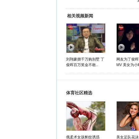
相关视频新闻
刘翔豪掷千万购别墅 丁
网友为丁俊晖
俊晖百万奖金不敢..
MV 美女为小
体育社区精选
俄柔术女孩豹纹诱惑
美女足队花泳