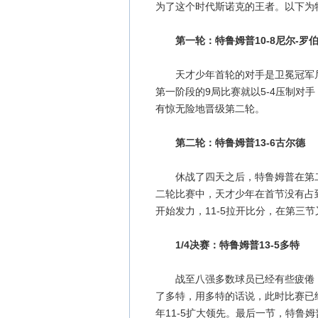
为了这个时代斯诺克的王者。以下为
第一轮：特鲁姆普10-8尼尔-罗
天才少年首轮的对手是卫冕冠军尼
第一阶段的9局比赛就以5-4压制对
有惊无险地晋级第二轮。
第二轮：特鲁姆普13-6古尔德
休战了四天之后，特鲁姆普在第二轮
二轮比赛中，天才少年在首节没有占
开始发力，11-5拉开比分，在第三节
1/4决赛：特鲁姆普13-5多特
战至八强多数球员已经有些疲倦，可
了多特，用多特的话说，此时比赛已
年11-5扩大领先。最后一节，特鲁