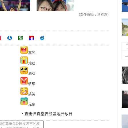
(责任编辑：马克杰)
高兴
难过
感动
愤怒
搞笑
无聊
直击归真堂养熊基地开放日