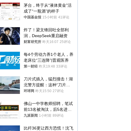
茅台，终于从“液体黄金”活
成了“一瓶酒”的样子
中国基金报
15小时前
41评论
炸了！梁文锋回吐全部利
润，DeepSeek重启融资
财富研究所
昨天16:07
25评论
每4个劳动力养1个老人，养
老床位“三连降”|晋观医养
第一财经
昨天19:48
33评论
刀片式插入，猛烈撞击！湖
北警方提醒：这种“刀片超
车”，太危险了
环球网
昨天15:50
27评论
佛山一中学教师招聘，笔试
前13名被淘汰，后5名进体
检，被疑萝卜岗，官方通
九派新闻
1小时前
89评论
报：已叫停
比歼36更让西方恐慌！沈飞