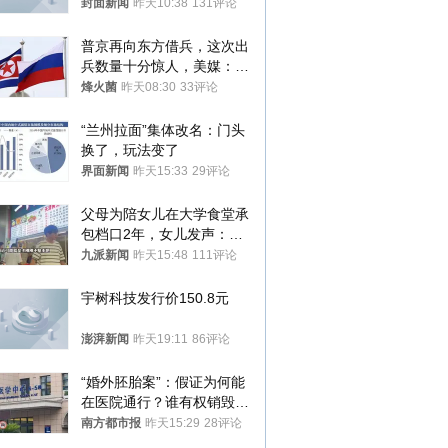
分，正督促整改
封面新闻
昨天10:38
131评论
普京再向东方借兵，这次出
兵数量十分惊人，美媒：俄
朝要动真格？
烽火菌
昨天08:30
33评论
“兰州拉面”集体改名：门头
换了，玩法变了
界面新闻
昨天15:33
29评论
父母为陪女儿在大学食堂承
包档口2年，女儿发声：初
衷是为了陪伴，毕业后将不
九派新闻
昨天15:48
111评论
再营业
宇树科技发行价150.8元
澎湃新闻
昨天19:11
86评论
“婚外胚胎案”：假证为何能
在医院通行？谁有权销毁胚
胎？
南方都市报
昨天15:29
28评论