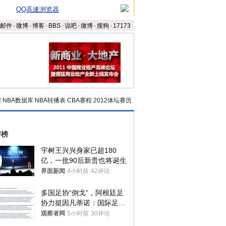
QQ高速浏览器
邮件
-
微博
-
博客
-
BBS
-
说吧
-
微博
-
搜狗
-
17173
程
NBA数据库
NBA转播表
CBA赛程
2012体坛赛历
评榜
宇树王兴兴身家已超180
亿，一批90后新贵也将诞生
界面新闻
4小时前
42评论
多国足协“倒戈”，阿根廷足
协力挺因凡蒂诺：国际足联
今后应继续在其领导下前行
观察者网
5小时前
30评论