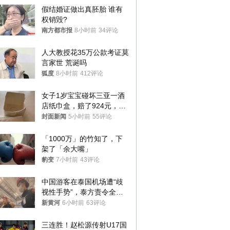
假结婚证做出真胚胎 谁有
权销毁?
南方都市报
8小时前
34评论
人大教授花35万公款考证莫
言家世 荒诞吗
狐度
8小时前
412评论
女子1岁宝宝碰坏三亚一酒
店纸巾盒，赔了924元，发
帖吐槽后酒店退还一半的
封面新闻
5小时前
55评论
钱，当地市监局回应
「1000万」的竹知了，下
架了「余大嘴」
豹变
7小时前
43评论
中国游客在泰国机场遭“歧
视性手势”，泰方责令全面
调查，对责任人采取最严厉
新黄河
6小时前
63评论
处分
三连胜！赵松源传射U17国