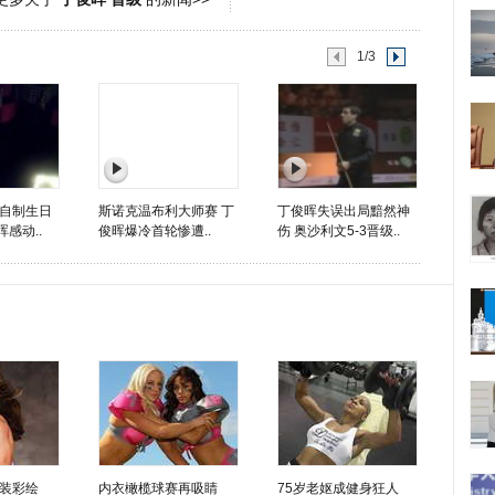
1/3
自制生日
斯诺克温布利大师赛 丁
丁俊晖失误出局黯然神
晖感动..
俊晖爆冷首轮惨遭..
伤 奥沙利文5-3晋级..
装彩绘
内衣橄榄球赛再吸睛
75岁老妪成健身狂人