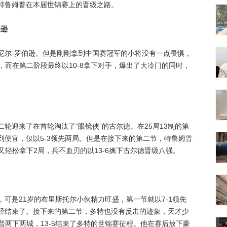
特鲁姆普在本届世锦赛上的晋级之路。
伯逊
尔-罗伯逊。但是刚刚拿到中国赛冠军的小将没有一点畏惧，
手，而在第二阶段最终以10-8拿下对手，爆出了大冷门的同时，
迎来了在首轮淘汰了“眼镜侠”的古尔德。在25局13制的第
到便宜，仅以5-3领先两局。但是在接下来的第二节，特鲁姆普
又轻松拿下2局，兵不血刃的以13-6擒下古尔德晋级八强。
是21岁的布里斯托尔小伙精力旺盛，第一节就以7-1领先
经结束了。接下来的第二节，多特也没有反击的迹象，天才少
姆普两下两城，13-5结束了多特的世锦赛征程。他在赛后放下豪