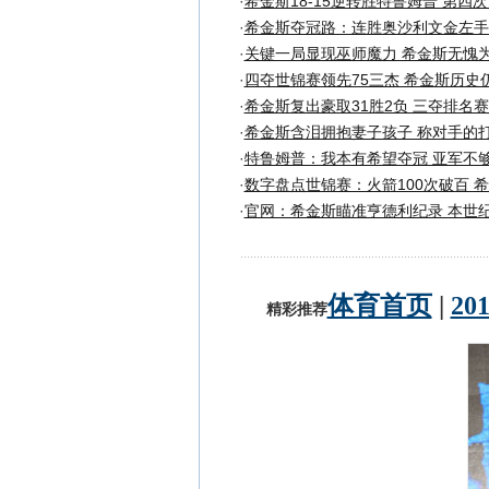
·
希金斯18-15逆转胜特鲁姆普 第四
·
希金斯夺冠路：连胜奥沙利文金左手
·
关键一局显现巫师魔力 希金斯无愧
·
四夺世锦赛领先75三杰 希金斯历史
·
希金斯复出豪取31胜2负 三夺排名赛
·
希金斯含泪拥抱妻子孩子 称对手的
·
特鲁姆普：我本有希望夺冠 亚军不
·
数字盘点世锦赛：火箭100次破百 
·
官网：希金斯瞄准亨德利纪录 本世