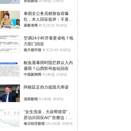
界面新闻
8小时前
23评论
泰国女公务员精致妆容爆
红，本人回应批评：不喜欢
就别看
观察者网
昨天18:32
61评论
空调24小时开着更省电？电
力部门回应
南方都市报
昨天23:45
40评论
献血屋暴雨时阻拦群众入内
避雨？山西忻州血站回应
中国新闻网
4小时前
23评论
阿根廷足协力挺因凡蒂诺
澎湃新闻
6小时前
36评论
“女生洗澡，大叔帮搓背”，
苏泊尔回应AI广告擦边：视
频全下架，已强化内容管理
每日经济新闻
15小时前
35评论
与审核