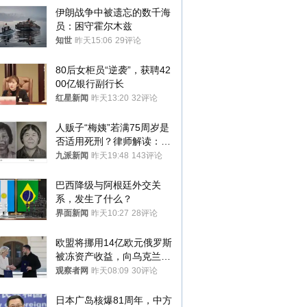
伊朗战争中被遗忘的数千海
员：困守霍尔木兹
知世
昨天15:06
29评论
80后女柜员“逆袭”，获聘42
00亿银行副行长
红星新闻
昨天13:20
32评论
人贩子“梅姨”若满75周岁是
否适用死刑？律师解读：很
大概率不会被判处死刑
九派新闻
昨天19:48
143评论
巴西降级与阿根廷外交关
系，发生了什么？
界面新闻
昨天10:27
28评论
欧盟将挪用14亿欧元俄罗斯
被冻资产收益，向乌克兰提
供援助
观察者网
昨天08:09
30评论
日本广岛核爆81周年，中方