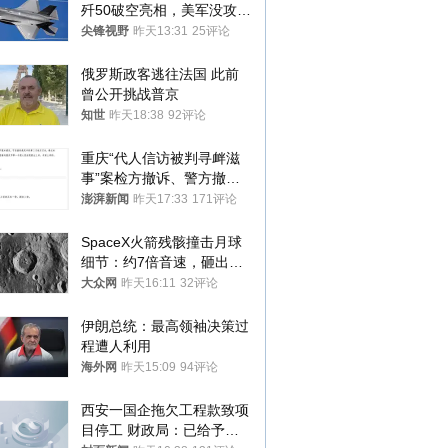
歼50破空亮相，美军没攻克
的技术被拿下
尖锋视野
昨天13:31
25评论
俄罗斯政客逃往法国 此前
曾公开挑战普京
知世
昨天18:38
92评论
重庆“代人信访被判寻衅滋
事”案检方撤诉、警方撤
案，两被告人获国赔
澎湃新闻
昨天17:33
171评论
SpaceX火箭残骸撞击月球
细节：约7倍音速，砸出直
径约30米撞击坑
大众网
昨天16:11
32评论
伊朗总统：最高领袖决策过
程遭人利用
海外网
昨天15:09
94评论
西安一国企拖欠工程款致项
目停工 财政局：已给予处