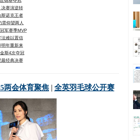
次世锦赛夺冠
 决赛演逆转
为斯诺克王者
仍需仰望两人
冠军赛季MVP
打法难以置信
够明年重新来
希金斯4次夺冠
纪最经典决赛