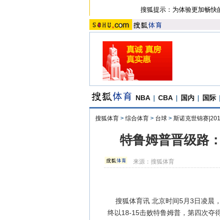
搜狐提示：为体验更加畅快
NBA
|
CBA
|
国内
|
国际
搜狐体育
>
综合体育
>
台球
>
斯诺克世锦赛|20
特鲁姆普晋级路：
来源：
搜狐体育
搜狐体育讯 北京时间5月3日凌晨，2
终以18-15击败特鲁姆普，第四次