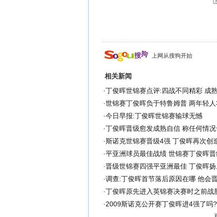
上网从搜狗开始
相关新闻
·
丁俊晖世锦赛点评:四战不同精彩 成
·
世锦赛丁俊晖负于特鲁姆普 两年轻人
·
今日早报:丁俊晖世锦赛输球无憾
·
丁俊晖晋级愈发成熟自信 称任何情况
·
斯诺克世锦赛晋级4强 丁俊晖再次创
·
平亚洲球员最佳战绩 世锦赛丁俊晖晋
·
晋级世锦赛四强平亚洲最佳 丁俊晖扬
·
调查:丁俊晖首节落后原因在哪 他会
·
丁俊晖原先进入英锦赛决赛时之前战
·
2009斯诺克公开赛丁俊晖进4强了吗?