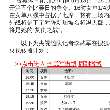
搜狐体育讯 北京时间5月13日，201
开第五个比赛日的争夺。16时女单1/
在女单八强中占据了七席，将有三场内
外战将是丁宁对阵新加坡名将冯天薇，
将是她的“复仇之战”。
以下为央视随队记者李武军在搜狐
央视转播计划：
>>点击进入
李武军微博
周到微博
时间
项目
选手1
16:00
女单
李晓霞
16:45
女单
郭跃
17:30
女单
丁宁
18:15
女单
刘诗雯
19:30
混双
郝帅/木子
21:00
女双
姜华珺/帖雅娜
藤井宽