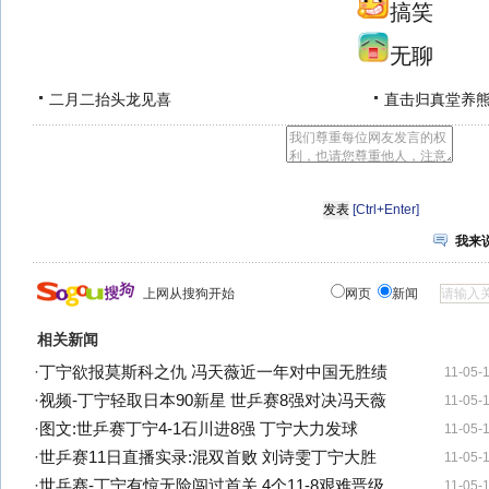
搞笑
无聊
二月二抬头龙见喜
直击归真堂养
[Ctrl+Enter]
我来
上网从搜狗开始
网页
新闻
相关新闻
·
丁宁欲报莫斯科之仇 冯天薇近一年对中国无胜绩
11-05-
·
视频-丁宁轻取日本90新星 世乒赛8强对决冯天薇
11-05-
·
图文:世乒赛丁宁4-1石川进8强 丁宁大力发球
11-05-
·
世乒赛11日直播实录:混双首败 刘诗雯丁宁大胜
11-05-
·
世乒赛-丁宁有惊无险闯过首关 4个11-8艰难晋级
11-05-