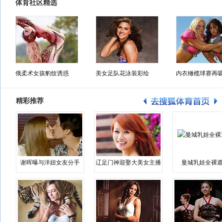
体育社区精选
俄柔术女孩豹纹诱惑
美女足队花泳装彩绘
内衣橄榄球赛再
精彩推荐
谢晖曝与洋妞女友分手
辽足门神迎娶大美女主播
曼城乳娃全裸遮