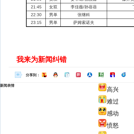
21:45
女双
李佳薇/孙蓓蓓
22:30
男单
张继科
23:15
男单
萨姆索诺夫
我来为新闻纠错
分享到：
新闻表情
高兴
难过
感动
愤怒