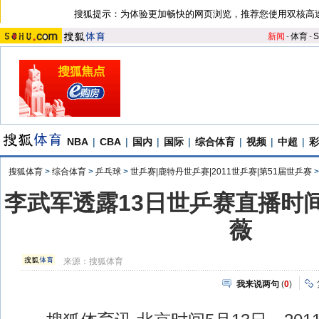
搜狐提示：为体验更加畅快的网页浏览，推荐您使用双核高
新闻
-
体育
-
S
NBA
|
CBA
|
国内
|
国际
|
综合体育
|
视频
|
中超
|
彩
搜狐体育
>
综合体育
>
乒乓球
>
世乒赛|鹿特丹世乒赛|2011世乒赛|第51届世乒赛
李武军透露13日世乒赛直播时间
薇
来源：
搜狐体育
我来说两句
(
0
)