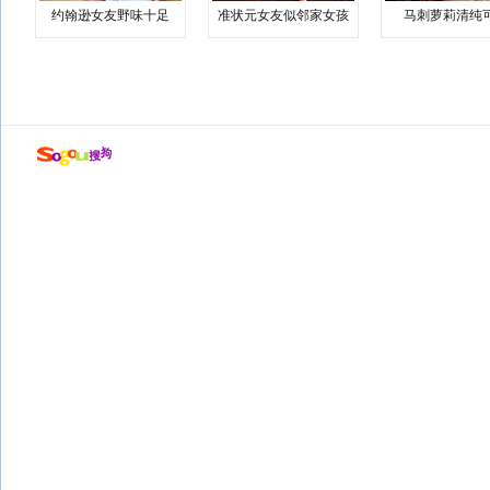
约翰逊女友野味十足
准状元女友似邻家女孩
马刺萝莉清纯