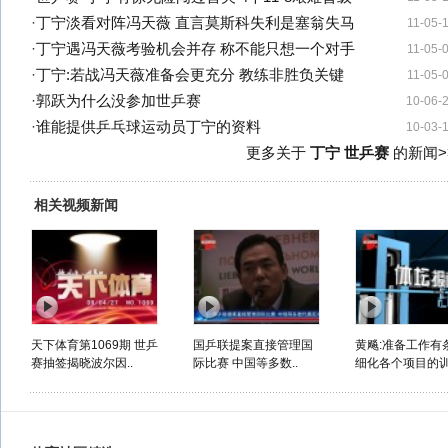
·
丁宁淡看对阵冯天薇 直言莫斯科失利是塞翁失马
11-05-
·
丁宁遇冯天薇考验机会并存 称不能只想一个对手
11-05-
·
丁宁:若战冯天薇准备会更充分 教练非胜负关键
11-05-
·
郭跃为什么没参加世乒赛
10-06-
·
谁能提供乒乓球运动员丁宁的资料
10-03-
更多关于
丁宁 世乒赛
的新闻>
相关视频新闻
天下体育第1069期 世乒
国乒联提案直接管理国
黄飚:准备工作有
赛抽签揭晓波尔因..
际比赛 中国等多数..
细化各个项目的