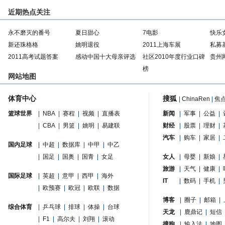
近期热点关注
永不磨灭的番号
夏日甜心
7电影
快乐
新还珠格格
姚明退役
2011上海车展
私募
2011高考试题答案
感动中国十大母亲评选
社区2010年度行业口碑
贵州
榜
网站地图
体育中心
搜狐
|
ChinaRen
|
焦
篮球世界
|
NBA
|
赛程
|
视频
|
直播表
新闻
|
军事
|
公益
|
|
CBA
|
男篮
|
姚明
|
易建联
财经
|
股票
|
理财
|
汽车
|
购车
|
家居
|
国内足球
|
中超
|
数据库
|
中甲
|
中乙
|
国足
|
国奥
|
国青
|
女足
女人
|
母婴
|
新娘
|
旅游
|
天气
|
健康
|
国际足球
|
英超
|
意甲
|
西甲
|
海外
IT
|
数码
|
手机
|
|
欧预赛
|
欧冠
|
欧联
|
数据
博客
|
圈子
|
邮箱
|
综合体育
|
乒乓球
|
排球
|
体操
|
台球
天龙
|
鹿鼎记
|
短信
|
F1
|
高尔夫
|
刘翔
|
滚动
搜狗
|
输入法
|
地图