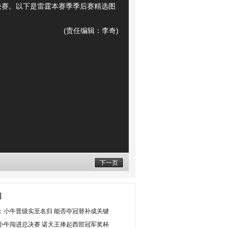
决赛。以下是雷霆本赛季季后赛精选图
(责任编辑：李奇)
下一页
图
：小牛晋级实至名归 能否夺冠替补成关键
小牛闯进总决赛 诺天王捧起西部冠军奖杯