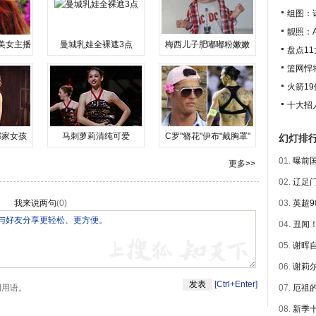
组图：
靓照：Ai
美女主播
曼城乳娃全裸遮3点
梅西儿子肥嘟嘟粉嫩嫩
盘点1
篮网悍将
火箭1
十大招
邻家女孩
马刺萝莉清纯可爱
C罗"簪花"伊布"戴胸罩"
幻灯排
01.
曝前国
更多>>
02.
辽足门
我来说两句
(
0
)
03.
英超9
04.
丑闻！
05.
谢晖自
06.
谢莉尔
[Ctrl+Enter]
明用语。
07.
厄祖的
08.
新季