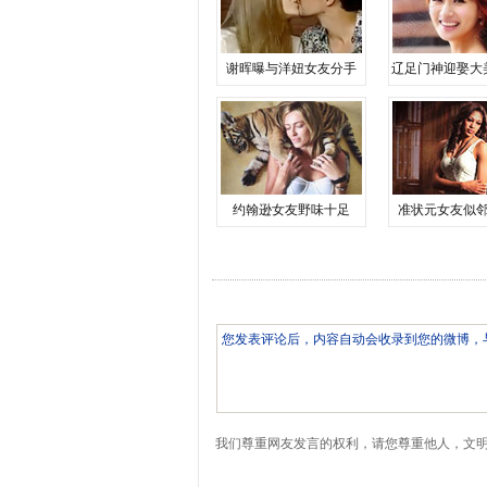
谢晖曝与洋妞女友分手
辽足门神迎娶大
约翰逊女友野味十足
准状元女友似
我们尊重网友发言的权利，请您尊重他人，文