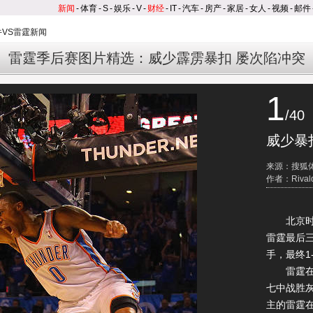
新闻
-
体育
-
S
-
娱乐
-
V
-
财经
-
IT
-
汽车
-
房产
-
家居
-
女人
-
视频
-
邮件
牛VS雷霆新闻
雷霆季后赛图片精选：威少霹雳暴扣 屡次陷冲突
1
/40
威少暴
来源：搜狐
作者：Rival
北京时间
雷霆最后三
手，最终1
雷霆在季
七中战胜
主的雷霆