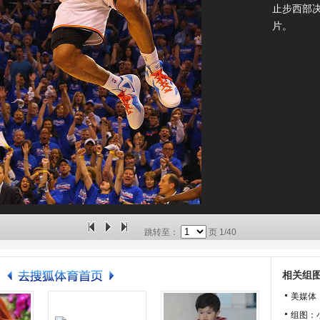
止步西部
片。
跳转至：
页
1/40
相关组
美媒体
组图：