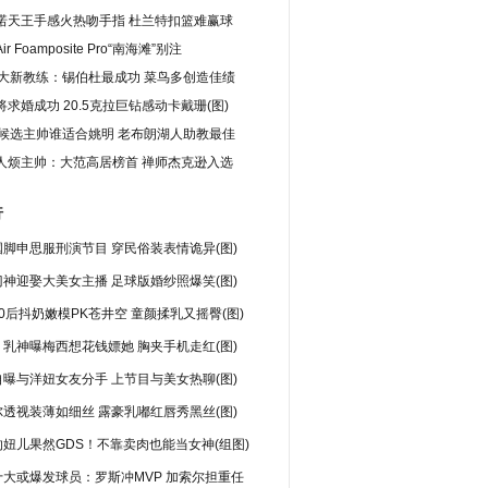
诺天王手感火热吻手指 杜兰特扣篮难赢球
r Foamposite Pro“南海滩”别注
1大新教练：锡伯杜最成功 菜鸟多创造佳绩
求婚成功 20.5克拉巨钻感动卡戴珊(图)
9候选主帅谁适合姚明 老布朗湖人助教最佳
人烦主帅：大范高居榜首 禅师杰克逊入选
行
脚申思服刑演节目 穿民俗装表情诡异(图)
神迎娶大美女主播 足球版婚纱照爆笑(图)
0后抖奶嫩模PK苍井空 童颜揉乳又摇臀(图)
乳神曝梅西想花钱嫖她 胸夹手机走红(图)
曝与洋妞女友分手 上节目与美女热聊(图)
透视装薄如细丝 露豪乳嘟红唇秀黑丝(图)
妞儿果然GDS！不靠卖肉也能当女神(组图)
十大或爆发球员：罗斯冲MVP 加索尔担重任