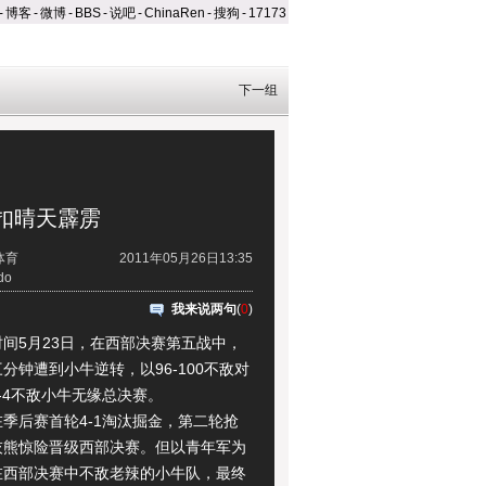
-
博客
-
微博
-
BBS
-
说吧
-
ChinaRen
-
搜狗
-
17173
下一组
扣晴天霹雳
体育
2011年05月26日13:35
do
我来说两句
(
0
)
5月23日，在西部决赛第五战中，
分钟遭到小牛逆转，以96-100不敌对
-4不敌小牛无缘总决赛。
后赛首轮4-1淘汰掘金，第二轮抢
灰熊惊险晋级西部决赛。但以青年军为
在西部决赛中不敌老辣的小牛队，最终