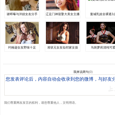
谢晖曝与洋妞女友分手
辽足门神迎娶大美女主播
曼城乳娃全裸遮3
约翰逊女友野味十足
准状元女友似邻家女孩
马刺萝莉清纯可
我来说两句
(
0
)
我们尊重网友发言的权利，请您尊重他人，文明用语。