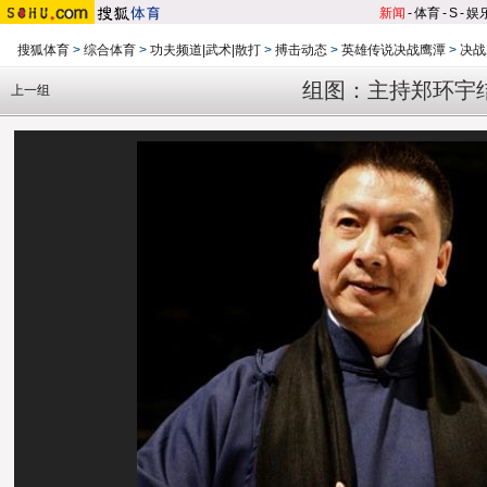
新闻
-
体育
-
S
-
娱
搜狐体育
>
综合体育
>
功夫频道|武术|散打
>
搏击动态
>
英雄传说决战鹰潭
>
决战
组图：主持郑环宇
上一组