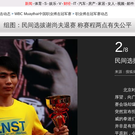
新闻
-
体育
-
S
-
娱乐
-
V
-
财经
-
IT
-
汽车
-
房产
-
家居
-
女人
-
视频
-
邮件
击动态
>
WBC Muaythai中国职业搏击冠军赛
>
职业搏击冠军赛动态
组图：民间选拔谢尚夫退赛 称赛程两点有失公平
2
/8
民间选
来源：搜狐
北京时间
厚望，向
赛会场却
突然宣布拒
威的拳迷
并非是有
平原则，