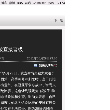
-
博客
-
微博
-
BBS
-
说吧
-
ChinaRen
-
搜狗
-
17173
下一组
拔直接晋级
体育
2011年05月29日23:36
我来说两句
(
0
)
5月29日，就当谢尚夫被大家给予
广西第一高手称号冲刺之时，当日的比
爆出意外。在冠亚军争夺战中，谢尚夫
绝比赛，这也让到现场为“截浪手”助
们非常吃惊和失望。谢尚夫表示，自己
意退赛，他认为这次比赛的安排有违公
令他实在无法接受。图为29日选拔瞬