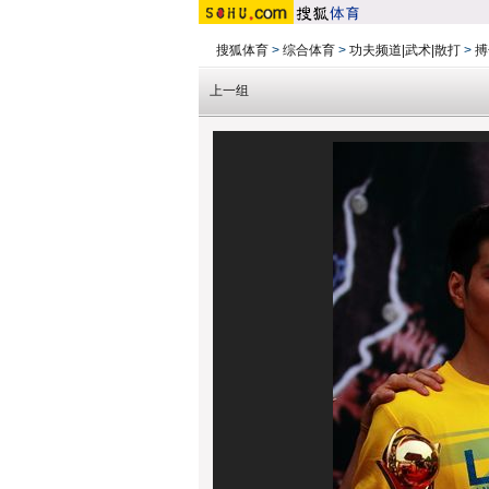
搜狐体育
>
综合体育
>
功夫频道|武术|散打
>
搏
上一组