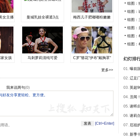
组图：
组图：
美女主播
曼城乳娃全裸遮3点
梅西儿子肥嘟嘟粉嫩嫩
组图：
组图：
组图：
组图：
邻家女孩
马刺萝莉清纯可爱
C罗"簪花"伊布"戴胸罩"
幻灯排
01.
曝前国
更多>>
02.
辽足门
我来说两句
(
0
)
03.
英超9
04.
丑闻！
05.
谢晖自
06.
谢莉尔
[Ctrl+Enter]
明用语。
07.
厄祖的
08.
新季