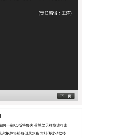
(责任编辑：王涛)
下一页
图
布朗一拳KO斯特鲁夫 荷兰擎天柱惨遭打击
米尔抱摔轻松放倒尼尔森 大肚佛被动挨揍