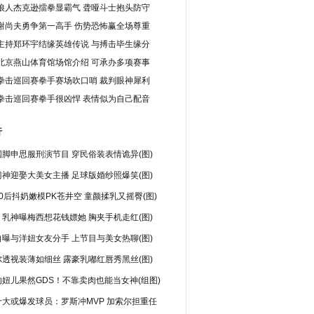
狼人杰克逊擂拳显霸气 聋哑斗士抱头防守
谢尚夫勇争第一高手 伤势恐怖赢全场尊重
主持郑环宇结缘英雄传说 与搏击毕生缘分
北京燕山体育馆场馆介绍 可承办多项赛事
拳击巡回赛拳手赛场吹口哨 裁判眼神犀利
拳击巡回赛拳手很凶悍 表情似为自己配音
行
脚申思服刑演节目 穿民俗装表情诡异(图)
神迎娶大美女主播 足球版婚纱照爆笑(图)
0后抖奶嫩模PK苍井空 童颜揉乳又摇臀(图)
乳神曝梅西想花钱嫖她 胸夹手机走红(图)
曝与洋妞女友分手 上节目与美女热聊(图)
透视装薄如细丝 露豪乳嘟红唇秀黑丝(图)
妞儿果然GDS！不靠卖肉也能当女神(组图)
十大或爆发球员：罗斯冲MVP 加索尔担重任