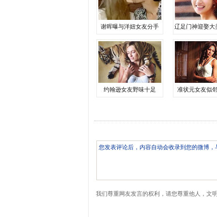
谢晖曝与洋妞女友分手
辽足门神迎娶大
约翰逊女友野味十足
准状元女友似
我们尊重网友发言的权利，请您尊重他人，文