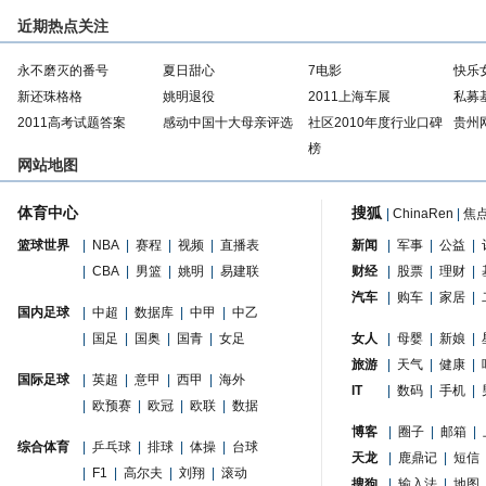
近期热点关注
永不磨灭的番号
夏日甜心
7电影
快乐
新还珠格格
姚明退役
2011上海车展
私募
2011高考试题答案
感动中国十大母亲评选
社区2010年度行业口碑
贵州
榜
网站地图
体育中心
搜狐
|
ChinaRen
|
焦
篮球世界
|
NBA
|
赛程
|
视频
|
直播表
新闻
|
军事
|
公益
|
|
CBA
|
男篮
|
姚明
|
易建联
财经
|
股票
|
理财
|
汽车
|
购车
|
家居
|
国内足球
|
中超
|
数据库
|
中甲
|
中乙
|
国足
|
国奥
|
国青
|
女足
女人
|
母婴
|
新娘
|
旅游
|
天气
|
健康
|
国际足球
|
英超
|
意甲
|
西甲
|
海外
IT
|
数码
|
手机
|
|
欧预赛
|
欧冠
|
欧联
|
数据
博客
|
圈子
|
邮箱
|
综合体育
|
乒乓球
|
排球
|
体操
|
台球
天龙
|
鹿鼎记
|
短信
|
F1
|
高尔夫
|
刘翔
|
滚动
搜狗
|
输入法
|
地图