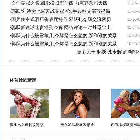
·
文佳夺冠之路回顾:横扫李佳薇 力克郭跃冯天薇
11-06-
·
郭跃/刘诗雯七局苦战夺冠 4选手共献父亲节祝福
11-06-
·
国乒住中式酒店备战鹿特丹 郭跃孔令辉交流密切
11-05-
·
郭跃低迷球迷责怪孔令辉 网络评论一时甚嚣尘上
11-04-
·
郭跃为什么被雪藏,孔令辉是怎么想的,跃和谁的关系
10-06-
·
郭跃为什么被雪藏,孔令辉是怎么想的,跃和谁的关系
10-06-
更多关于
郭跃 孔令辉
的新闻>
体育社区精选
俄柔术女孩豹纹诱惑
美女足队花泳装彩绘
内衣橄榄球赛再