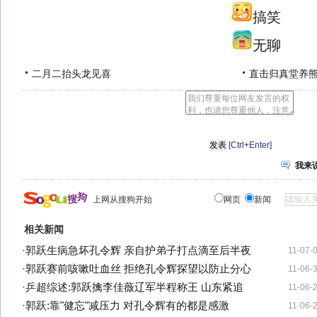
搞笑
无聊
二月二抬头龙见喜
直击归真堂养
[Ctrl+Enter]
我来
上网从搜狗开始
网页
新闻
相关新闻
·
郭跃生病急坏孔令辉 亲自护弟子打点滴至后半夜
11-07-
·
郭跃赛前咳嗽吐血丝 拒绝孔令辉探望以防止分心
11-06-
·
乒超综述:郭跃擒李佳薇辽军半程称王 山东紧追
11-06-
·
郭跃:靠"健忘"减压力 对孔令辉有的都是感激
11-06-