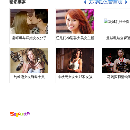
精彩推荐
谢晖曝与洋妞女友分手
辽足门神迎娶大美女主播
曼城乳娃全裸遮
约翰逊女友野味十足
准状元女友似邻家女孩
马刺萝莉清纯