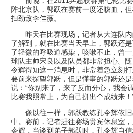
前晚，在2011乒超联赛第七轮比赛
阵北京队，郭跃在赛前一度还咳血，但在
扫劲敌李佳薇。
昨天在比赛现场，记者从大连队内
了解到，就在比赛当天早上，郭跃还是
了轻微的呼吸道感染，咳嗽不止，曾一
球队主帅宋良以及队员都非常担心。随
令辉得知这一消息时，非常着急立刻打
要前来探望郭跃，但是懂事的郭跃还是
说：“你别来了，来了反而分心，我会
比赛我照常上，为自己拼出个成绩来！
像以往一样，郭跃教练孔令辉依旧
中。赛前，记者赶往赛场贵宾休息室，
令辉，当谈到弟子郭跃时，孔令辉自信