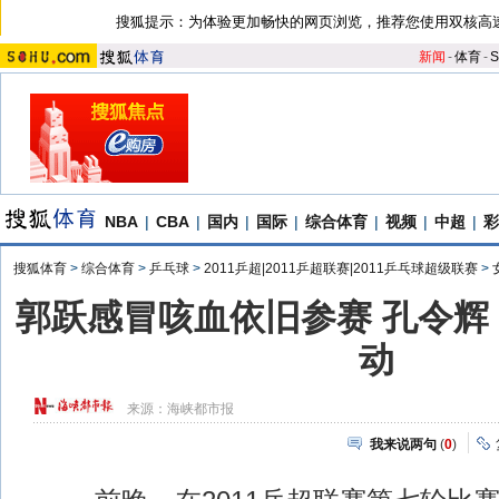
搜狐提示：为体验更加畅快的网页浏览，推荐您使用双核高
新闻
-
体育
-
S
NBA
|
CBA
|
国内
|
国际
|
综合体育
|
视频
|
中超
|
彩
搜狐体育
>
综合体育
>
乒乓球
>
2011乒超|2011乒超联赛|2011乒乓球超级联赛
>
郭跃感冒咳血依旧参赛 孔令辉
动
来源：
海峡都市报
我来说两句
(
0
)