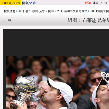
新闻
-
体育
-
S
-
娱
搜狐体育
>
网球-赛车-棋牌-足彩
>
网球
>
2011温网中文官方网站
>
2011温网官
组图：布莱恩兄弟
上一组