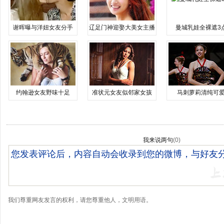
谢晖曝与洋妞女友分手
辽足门神迎娶大美女主播
曼城乳娃全裸遮3
约翰逊女友野味十足
准状元女友似邻家女孩
马刺萝莉清纯可
我来说两句
(
0
)
我们尊重网友发言的权利，请您尊重他人，文明用语。