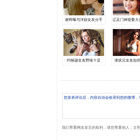
谢晖曝与洋妞女友分手
辽足门神迎娶大
约翰逊女友野味十足
准状元女友似
我们尊重网友发言的权利，请您尊重他人，文