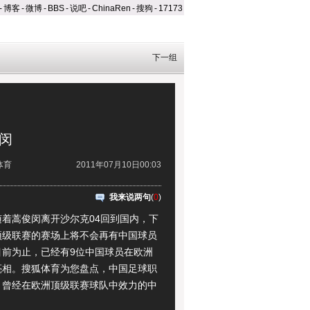
-
博客
-
微博
-
BBS
-
说吧
-
ChinaRen
-
搜狗
-
17173
下一组
俊闵
体育
2011年07月10日00:03
我来说两句
(
0
)
着蒿俊闵离开沙尔克04回到国内，下
顶级联赛的赛场上将不会再有中国球员
目前为止，已经有9位中国球员在欧洲
亮相。搜狐体育为您盘点，中国足球职
，曾经在欧洲顶级联赛球队中效力的中