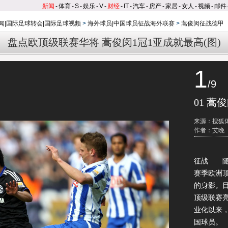
新闻
-
体育
-
S
-
娱乐
-
V
-
财经
-
IT
-
汽车
-
房产
-
家居
-
女人
-
视频
-
邮件
闻|国际足球转会|国际足球视频
>
海外球员|中国球员征战海外联赛
>
蒿俊闵征战德甲
盘点欧顶级联赛华将 蒿俊闵1冠1亚成就最高(图)
1
/9
01 蒿
来源：搜狐
作者：艾晚
征战 随
赛季欧洲
的身影。
顶级联赛
业化以来
国球员。