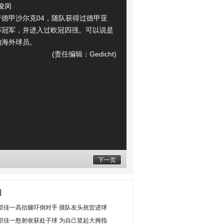
俊闵
甲沙尔克04，随队获得过德甲亚
杯冠军，并进入过欧冠四强。可以说是
的海外球员。
(责任编辑：Gedicht)
下一页
图
邵佳一高抬腿吓倒对手 摸队友头祝贺进球
邵佳一怒射收获处子球 为自己竖起大拇指