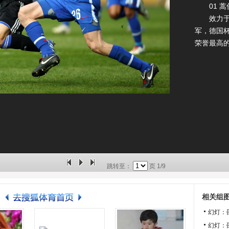
01 蒿
效力于德
军，德国
荣誉最高
跳转至：
页
1/9
相关组
幻灯：
幻灯：