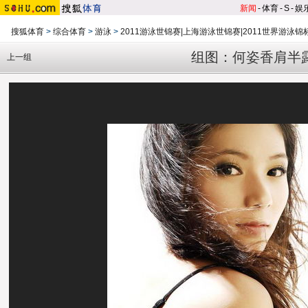
新闻
-
体育
-
S
-
娱
搜狐体育
>
综合体育
>
游泳
>
2011游泳世锦赛|上海游泳世锦赛|2011世界游泳锦
组图：何姿香肩半
上一组