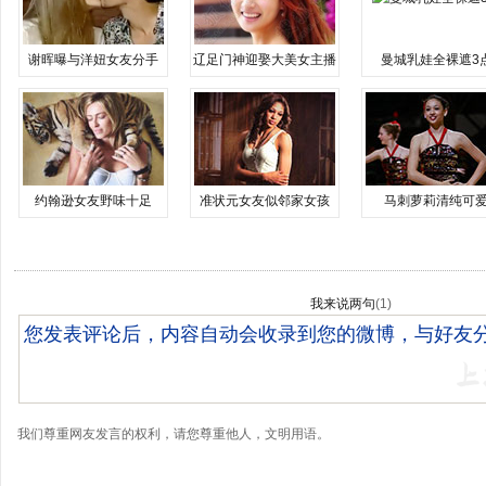
谢晖曝与洋妞女友分手
辽足门神迎娶大美女主播
曼城乳娃全裸遮3
约翰逊女友野味十足
准状元女友似邻家女孩
马刺萝莉清纯可
我来说两句
(
1
)
我们尊重网友发言的权利，请您尊重他人，文明用语。