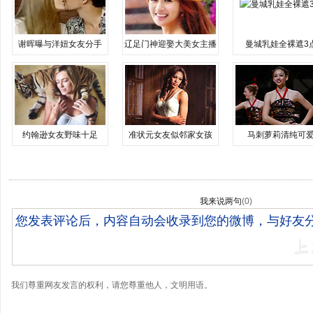
谢晖曝与洋妞女友分手
辽足门神迎娶大美女主播
曼城乳娃全裸遮3
约翰逊女友野味十足
准状元女友似邻家女孩
马刺萝莉清纯可
我来说两句
(
0
)
我们尊重网友发言的权利，请您尊重他人，文明用语。