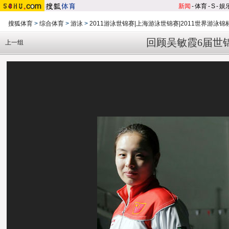
新闻
-
体育
-
S
-
娱
搜狐体育
>
综合体育
>
游泳
>
2011游泳世锦赛|上海游泳世锦赛|2011世界游泳锦
回顾吴敏霞6届世锦
上一组