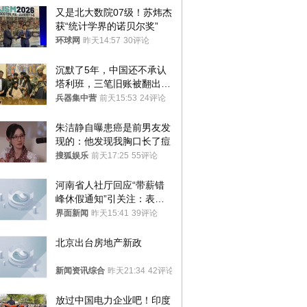
又是北大数院07级！苏炜杰
获“统计学界的诺贝尔奖”
环球网
昨天14:57
30评论
沉默了5年，中国还不承认
塔利班，三笔旧账被翻出，
最大风险出现
兵器集中营
前天15:53
24评论
朱洁静自曝患癌是前男友发
现的：他发现我胸口长了痘
搜狐娱乐
前天17:25
55评论
河南省人社厅回应“带薪错
峰休假通知”引关注：表述
不够准确，待修改后印发
界面新闻
昨天15:41
39评论
北京出台房地产新政
新闻资讯综合
昨天21:34
42评论
放过中国电力企业吧！印度