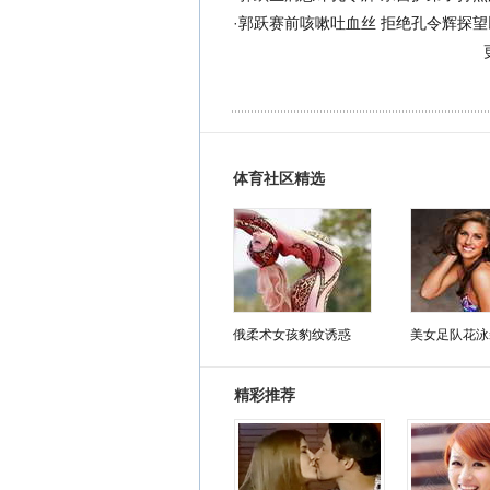
·
郭跃赛前咳嗽吐血丝 拒绝孔令辉探望
体育社区精选
俄柔术女孩豹纹诱惑
美女足队花泳
精彩推荐