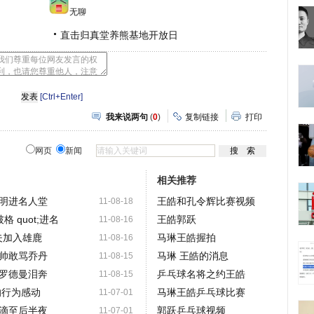
无聊
直击归真堂养熊基地开放日
[Ctrl+Enter]
我来说两句
(
0
)
复制链接
打印
网页
新闻
相关推荐
明进名人堂
王皓和孔令辉比赛视频
11-08-18
格 quot;进名
王皓郭跃
11-08-16
夫加入雄鹿
马琳王皓握拍
11-08-16
帅敢骂乔丹
马琳 王皓的消息
11-08-15
堂罗德曼泪奔
乒乓球名将之约王皓
11-08-15
的行为感动
马琳王皓乒乓球比赛
11-07-01
滴至后半夜
郭跃乒乓球视频
11-07-01