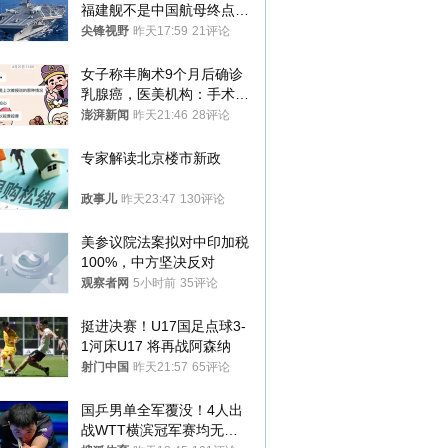
福建舰不是中国航母终点，
而是新起点！
尖锋视野
昨天17:59
21评论
女子称丰胸术9个月后确诊
乳腺癌，医美机构：手术不
可能引发癌症，建议走司法
澎湃新闻
昨天21:46
28评论
途径
专家解读北京楼市新政
政事儿
昨天23:47
130评论
美参议院法案拟对中印加税
100%，中方坚决反对
观察者网
5小时前
35评论
挺进决赛！U17国足点球3-
1河床U17 将再战阿森纳
射门中国
昨天21:57
65评论
国乒男单全军覆没！4人出
战WTT横滨冠军赛均无缘