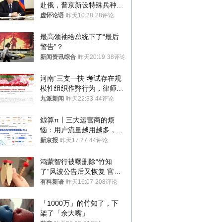
赴俄，普京新设特殊兵种，
76岁老将扛旗
虚怀论语
昨天10:28
28评论
最高领袖给总统下了“最后
警告”？
新闻资讯综合
昨天20:19
38评论
河南“三支一扶”考试存在规
模性组织作弊行为，律师：
涉嫌非法获取国家秘密罪等
九派新闻
昨天22:33
44评论
罪名
鲸算π丨三大运营商的烦
恼：用户流量越用越多，收
入却越来越少
新京报
昨天17:27
44评论
鸿蒙智行被曝删除“竹知
了”风波公告后又恢复 官媒
曾力挺：劝华为要大度的，
有料新语
昨天16:07
208评论
你们适不适合？
「1000万」的竹知了，下
架了「余大嘴」