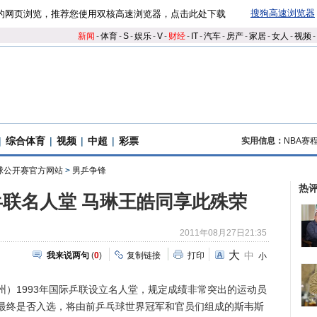
搜狗高速浏览器
的网页浏览，推荐您使用双核高速浏览器，点击此处下载
新闻
-
体育
-
S
-
娱乐
-
V
-
财经
-
IT
-
汽车
-
房产
-
家居
-
女人
-
视频
-
|
综合体育
|
视频
|
中超
|
彩票
实用信息：
NBA赛
乓球公开赛官方网站
>
男乒争锋
热
联名人堂 马琳王皓同享此殊荣
2011年08月27日21:35
大
中
我来说两句
(
0
)
复制链接
打印
小
）1993年国际乒联设立名人堂，规定成绩非常突出的运动员
最终是否入选，将由前乒乓球世界冠军和官员们组成的斯韦斯