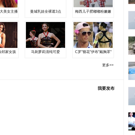
大美女主播
曼城乳娃全裸遮3点
梅西儿子肥嘟嘟粉嫩嫩
似邻家女孩
马刺萝莉清纯可爱
C罗"簪花"伊布"戴胸罩"
更多>>
我要发布