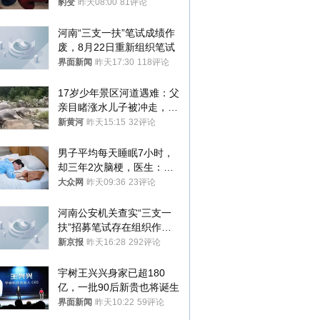
豹变
昨天08:00
81评论
河南“三支一扶”笔试成绩作
废，8月22日重新组织笔试
界面新闻
昨天17:30
118评论
17岁少年景区河道遇难：父
亲目睹涨水儿子被冲走，当
地排除上游泄洪，家属盼厘
新黄河
昨天15:15
32评论
清责任
男子平均每天睡眠7小时，
却三年2次脑梗，医生：这
样睡觉更伤身
大众网
昨天09:36
23评论
河南公安机关查实“三支一
扶”招募笔试存在组织作弊
犯罪行为
新京报
昨天16:28
292评论
宇树王兴兴身家已超180
亿，一批90后新贵也将诞生
界面新闻
昨天10:22
59评论