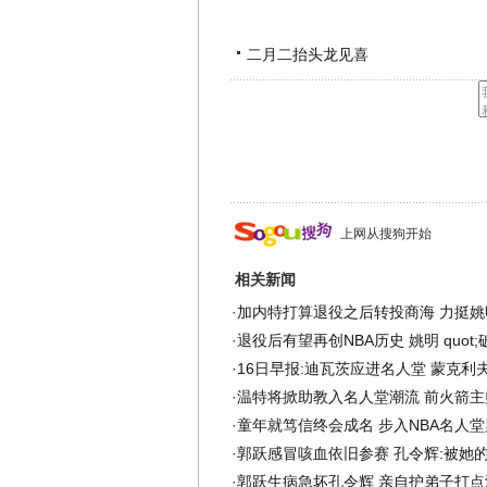
二月二抬头龙见喜
上网从搜狗开始
相关新闻
·
加内特打算退役之后转投商海 力挺姚
·
退役后有望再创NBA历史 姚明 quot;破
·
16日早报:迪瓦茨应进名人堂 蒙克利
·
温特将掀助教入名人堂潮流 前火箭主
·
童年就笃信终会成名 步入NBA名人
·
郭跃感冒咳血依旧参赛 孔令辉:被她
·
郭跃生病急坏孔令辉 亲自护弟子打点