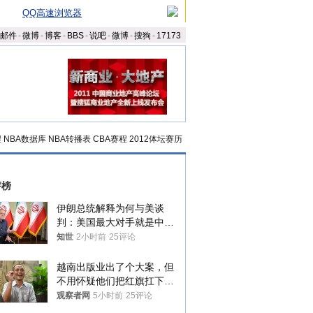
QQ高速浏览器
邮件
-
微博
-
博客
-
BBS
-
说吧
-
微博
-
搜狗
-
17173
程
NBA数据库
NBA转播表
CBA赛程
2012体坛赛历
评榜
伊朗总统解释为何与美谈
判：美国最大对手就是中
国，但他们也在对话
知世
2小时前
25评论
越南出版业出了个大案，但
不用怀疑他们把红旗扛下去
的决心
观察者网
5小时前
25评论