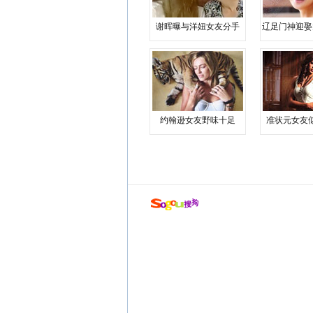
谢晖曝与洋妞女友分手
辽足门神迎娶
约翰逊女友野味十足
准状元女友