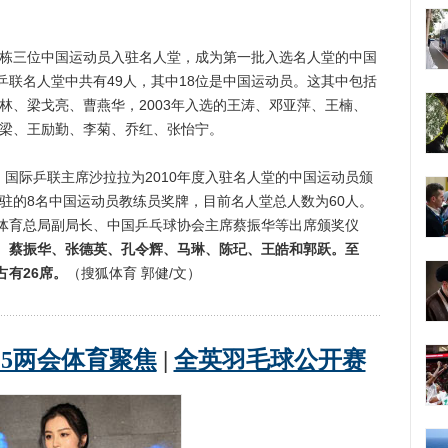
栋三位中国运动员入驻名人堂，成为第一批入选名人堂的中国
联名人堂中共有49人，其中18位是中国运动员。这其中包括
燮林、梁戈亮、曹燕华，2003年入选的王涛、邓亚萍、王楠、
国梁、王励勤、李菊、乔红、张怡宁。
国际乒联主席沙拉拉为2010年度入驻名人堂的中国运动员颁
入驻的8名中国运动员教练员奖牌，目前名人堂总人数为60人。
体育总局副局长、中国乒乓球协会主席蔡振华等出席颁奖仪
、蔡振华、张德英、孔令辉、马琳、陈玘、王皓和郭跃。至
有26席。
（搜狐体育 郭健/文）