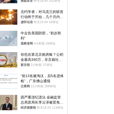
八强
搜狐体育
昨天18:45
101评论
北约学者：对乌克兰的斩首
行动终于开始，几个月内乌
将投降
虚怀论语
昨天15:34
24评论
中企告美国防部，“初步胜
利”
观察者网
4小时前
26评论
你也在算北京购房账？公积
金最高340万，非京籍社保
1年
新京报
2小时前
37评论
“前13名被淘汰，后5名进体
检”，广东佛山通报
北青网
12小时前
208评论
因严重违纪违法 金融监管
总局原局长李云泽被罢免全
国人大代表
经济观察报
昨天16:24
113评论