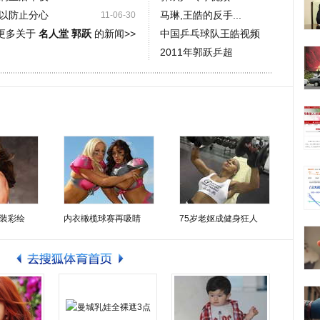
以防止分心
马琳,王皓的反手...
11-06-30
更多关于
名人堂 郭跃
的新闻>>
中国乒乓球队王皓视频
2011年郭跃乒超
装彩绘
内衣橄榄球赛再吸睛
75岁老妪成健身狂人