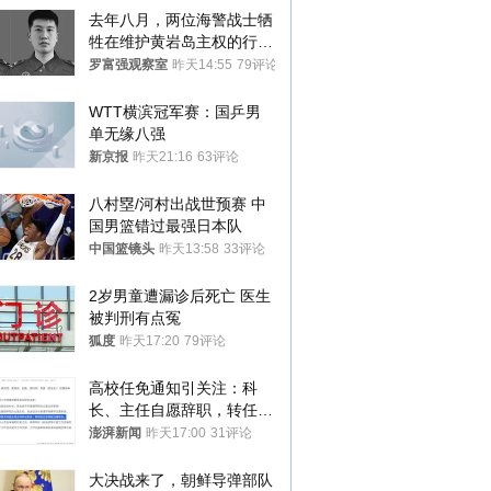
去年八月，两位海警战士牺
牲在维护黄岩岛主权的行动
中
罗富强观察室
昨天14:55
79评论
WTT横滨冠军赛：国乒男
单无缘八强
新京报
昨天21:16
63评论
八村塁/河村出战世预赛 中
国男篮错过最强日本队
中国篮镜头
昨天13:58
33评论
2岁男童遭漏诊后死亡 医生
被判刑有点冤
狐度
昨天17:20
79评论
高校任免通知引关注：科
长、主任自愿辞职，转任思
政辅导员
澎湃新闻
昨天17:00
31评论
大决战来了，朝鲜导弹部队