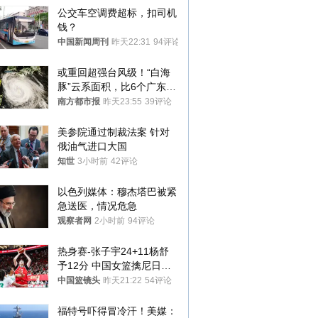
公交车空调费超标，扣司机
钱？
中国新闻周刊
昨天22:31
94评论
或重回超强台风级！“白海
豚”云系面积，比6个广东还
大！深圳官方：注意这件事
南方都市报
昨天23:55
39评论
美参院通过制裁法案 针对
俄油气进口大国
知世
3小时前
42评论
以色列媒体：穆杰塔巴被紧
急送医，情况危急
观察者网
2小时前
94评论
热身赛-张子宇24+11杨舒
予12分 中国女篮擒尼日利
亚
中国篮镜头
昨天21:22
54评论
福特号吓得冒冷汗！美媒：