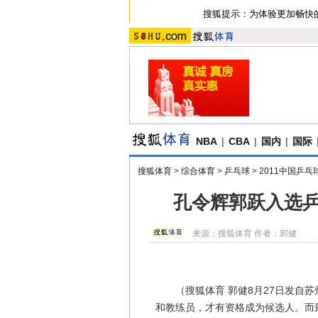
搜狐提示：为体验更加畅快
NBA
|
CBA
|
国内
|
国际
搜狐体育
>
综合体育
>
乒乓球
>
2011中国乒
孔令辉郭跃入选乒
来源：
搜狐体育
作者：郭健
（搜狐体育 郭健8月27日发自苏州
和教练员，才有资格成为候选人。而