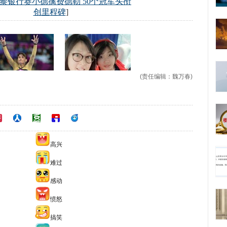
(责任编辑：魏万春)
高兴
难过
感动
愤怒
搞笑