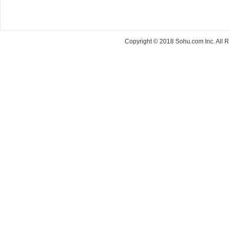
Copyright © 2018 Sohu.com Inc. Al