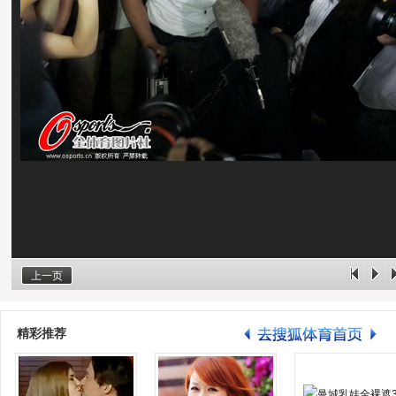
上一页
精彩推荐