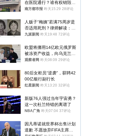
在医院通行？谁有权销毁胚
胎？
南方都市报
昨天15:29
28评论
人贩子“梅姨”若满75周岁是
否适用死刑？律师解读：很
大概率不会被判处死刑
九派新闻
昨天19:48
72评论
欧盟将挪用14亿欧元俄罗斯
被冻资产收益，向乌克兰提
供援助
观察者网
昨天08:09
29评论
80后女柜员“逆袭”，获聘42
00亿银行副行长
红星新闻
昨天13:20
32评论
新版76人强过当年宇宙勇？
这一次杜兰特错的离谱了
NBA广角
昨天07:04
37评论
因凡蒂诺就世界杯出售计划
道歉 不愿放弃FIFA主席职