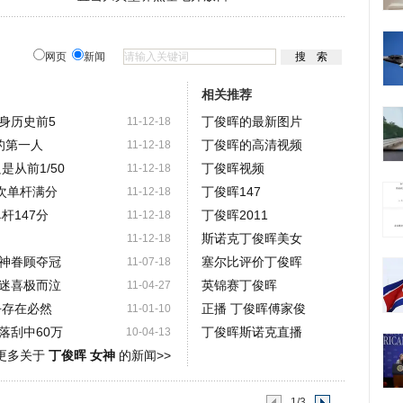
网页
新闻
相关推荐
跻身历史前5
丁俊晖的最新图片
11-12-18
员的第一人
丁俊晖的高清视频
11-12-18
是从前1/50
丁俊晖视频
11-12-18
次单杆满分
丁俊晖147
11-12-18
杆147分
丁俊晖2011
11-12-18
斯诺克丁俊晖美女
11-12-18
神眷顾夺冠
塞尔比评价丁俊晖
11-07-18
迷喜极而泣
英锦赛丁俊晖
11-04-27
乎存在必然
正播 丁俊晖傅家俊
11-01-10
落刮中60万
丁俊晖斯诺克直播
10-04-13
更多关于
丁俊晖 女神
的新闻>>
1/3