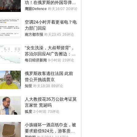
功！在俄罗斯的外国导弹发
射车都是合法打击目标
鹰眼Defence
昨天16:07
20评论
空调24小时开着更省电？电
力部门回应
南方都市报
昨天23:45
26评论
“女生洗澡，大叔帮搓背”，
苏泊尔回应AI广告擦边：视
频全下架，已强化内容管理
每日经济新闻
9小时前
23评论
与审核
俄罗斯政客逃往法国 此前
曾公开挑战普京
知世
昨天18:38
89评论
人大教授花35万公款考证莫
言家世 荒诞吗
狐度
2小时前
73评论
小孩碰坏一酒店纸巾盒，被
要求赔偿924元，游客质疑