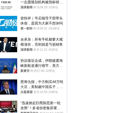
一志愿规划机构被指标错学
费致考生复读
澎湃新闻
昨天09:29
32评论
壹快评｜号召领导干部带头
休假，是因为大家不想休吗
第一财经
昨天09:32
204评论
余承东：所有手机都要大规
模涨价，否则就是亏损销售
澎湃新闻
昨天12:15
45评论
协议接近达成，伊朗披露海
峡新航道通行细节，美方再
提“倒计时”
新黄河
昨天07:09
32评论
恩将仇报，中方刚买48万吨
大豆，美制裁中国瓜子，布
林肯措辞变了
兵器展望
前天16:58
20评论
“迅速掀起扫黑除恶新一轮
攻势”！多省份密集部署，