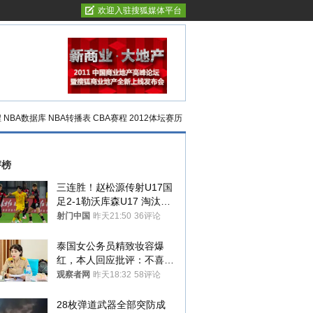
欢迎入驻搜狐媒体平台
程
NBA数据库
NBA转播表
CBA赛程
2012体坛赛历
评榜
三连胜！赵松源传射U17国
足2-1勒沃库森U17 淘汰赛
将战河床
射门中国
昨天21:50
36评论
泰国女公务员精致妆容爆
红，本人回应批评：不喜欢
就别看
观察者网
昨天18:32
58评论
28枚弹道武器全部突防成