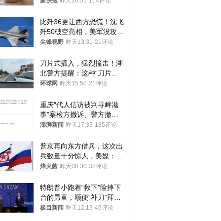
酒店房客物品超高标价，市
新快报
昨天20:51
114评论
监部门：不违规
比歼36更让西方恐慌！沈飞
歼50破空亮相，美军没攻克
的技术被拿下
尖锋视野
昨天13:31
21评论
刀片式插入，猛烈撞击！湖
北警方提醒：这种“刀片超
车”，太危险了
环球网
昨天15:50
21评论
重庆“代人信访被判寻衅滋
事”案检方撤诉、警方撤
案，两被告人获国赔
澎湃新闻
昨天17:33
135评论
普京再向东方借兵，这次出
兵数量十分惊人，美媒：俄
朝要动真格？
烽火菌
昨天08:30
32评论
特朗普小跑着“救下”险摔下
台的男童，顺便“补刀”拜
登：“我可不想他像拜登一
极目新闻
昨天12:13
49评论
样摔下来”