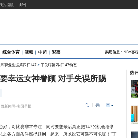
我的搜狐
邮件
|
综合体育
|
视频
|
中超
|
彩票
实用信息：
NBA赛
晖职业生涯第四杆147
>
丁俊晖第四杆147动态
热
需要幸运女神眷顾 对手失误所赐
广西新闻网-南国早报
态好，对比赛非常专注，同时要想最后真正把147的机会给拿
总之各方面条件都得赶到一起来，所以说它可遇不可求呢！”丁