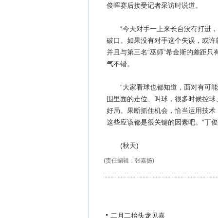
俊晖赛后接受记者采访时说道。
“今天对手一上来长台没有打进，
破口。如果没有对手这个失误，或许就没
并且与第三名“巫师”希金斯的差距只
气不错。
“大家看球也都知道，面对有可能打
围里面的走位、叫球，很多时候控球
好局。果断抓住机会，恰当运用技术
这些应该都是很关键的因素吧。”丁
(秋天)
(责任编辑：张嘉扬)
二月二抬头龙见喜