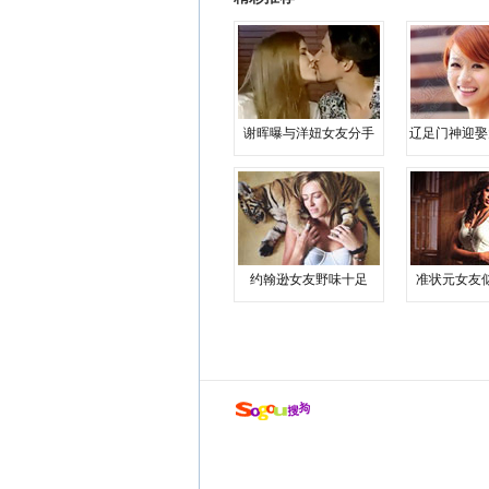
谢晖曝与洋妞女友分手
辽足门神迎娶
约翰逊女友野味十足
准状元女友