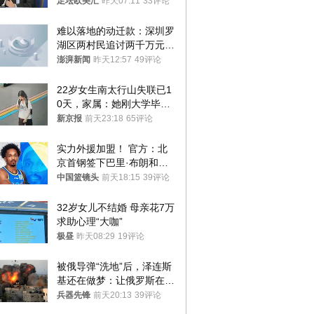
位
足坛欧美汇
昨天07:11
33评论
难以落地的动迁款：深圳罗
湖区两村民追讨两千万元动
迁款八年未果
澎湃新闻
昨天12:57
49评论
22岁女生南太行山失联已1
0天，家属：她刚大学毕业
想到山里旅行
新京报
前天23:18
65评论
实力外援加盟！ 官方：北
京首钢签下巴里·布朗和桑
普森
中国篮镜头
前天18:15
39评论
32岁女儿不结婚 母亲花7万
求助心理“大咖”
极昼
昨天08:29
19评论
被俄导弹“洗地”后，泽连斯
基还在做梦：让俄罗斯在冬
季前求和？
兵器先锋
前天20:13
39评论