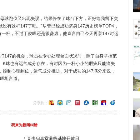
母球跑位又出现失误，结果停在了球台下方，正好给我留下突
有这杆147了吧。”尽管已经成功跻身147历史榜单TOP4，
有一杆，不过丁俊晖还是很谦虚，他直言自己今天再轰147时运
147的机会，球员在专心处理台面状况时，除了自身掌控范
、K球也有运气成分存在，有时因为一杆小小的瑕疵只能痛失
，控制心理到位，运气成分相助，对于成功的147满分来说，
俊晖坦言道。
分享到：
我来为新闻纠错
直击归真堂养熊基地开放日