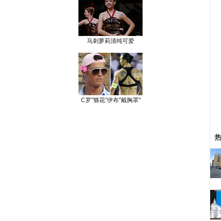
马刺萝莉清纯可爱
C罗"簪花"伊布"戴胸罩"