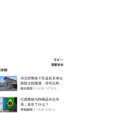
更多>>
我要发布
热评榜
河北邯郸多个区县机关单位
拆除大院围墙，停车位和厕
所免费开放，当地多部门回
极目新闻
5小时前
107评论
应
巴西降级与阿根廷外交关
系，发生了什么？
界面新闻
6小时前
28评论