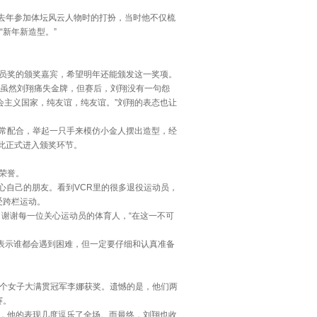
去年参加体坛风云人物时的打扮，当时他不仅梳
新年新造型。”
员奖的颁奖嘉宾，希望明年还能颁发这一奖项。
，虽然刘翔痛失金牌，但赛后，刘翔没有一句怨
会主义国家，纯友谊，纯友谊。”刘翔的表态也让
常配合，举起一只手来模仿小金人摆出造型，经
此正式进入颁奖环节。
荣誉。
自己的朋友。看到VCR里的很多退役运动员，
受跨栏运动。
谢谢每一位关心运动员的体育人，“在这一不可
表示谁都会遇到困难，但一定要仔细和认真准备
一个女子大满贯冠军李娜获奖。遗憾的是，他们两
赛。
，他的表现几度逗乐了全场。而最终，刘翔也收