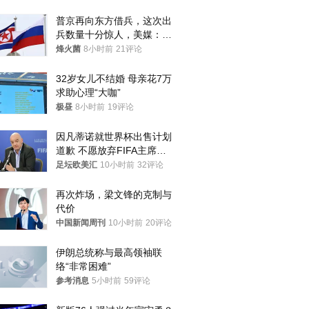
普京再向东方借兵，这次出
兵数量十分惊人，美媒：俄
朝要动真格？
烽火菌
8小时前
21评论
32岁女儿不结婚 母亲花7万
求助心理“大咖”
极昼
8小时前
19评论
因凡蒂诺就世界杯出售计划
道歉 不愿放弃FIFA主席职
位
足坛欧美汇
10小时前
32评论
再次炸场，梁文锋的克制与
代价
中国新闻周刊
10小时前
20评论
伊朗总统称与最高领袖联
络“非常困难”
参考消息
5小时前
59评论