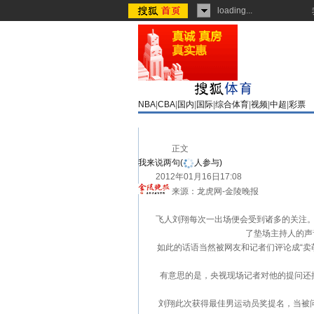
loading...
NBA
|
CBA
|
国内
|
国际
|
综合体育
|
视频
|
中超
|
彩票
正文
我来说两句
(
人参与)
2012年01月16日17:08
来源：
龙虎网-金陵晚报
飞人刘翔每次一出场便会受到诸多的关注。在
了垫场主持人的声
如此的话语当然被网友和记者们评论成“卖萌”
有意思的是，央视现场记者对他的提问还摆了
刘翔此次获得最佳男运动员奖提名，当被问到