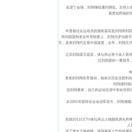
走进了会场，刘翔继续遭到调侃。主持人张斌
着类似阿福的
年度最佳女运动员的颁奖嘉宾是刘翔和刘国梁
而刘国梁则拿去年世锦赛上，刘翔与罗伯斯手
言，原来刘翔代言着中国速度，去年，刘翔又代
之后刘国梁又提及，体坛风云奖小金人奖杯的
过刘国梁的一番指导
昨天
拿奖的刘翔非常激动，他表示完全没想到自己
刘翔感到很
在刘翔看来，自己的运动生涯中有欢笑和泪水
从2001年获得全运会冠军至今，刘翔感慨
安踏2011CCTV体坛风云人物颁奖典礼昨
人
没了男女主角抢镜，现场最有人气的就属刘翔