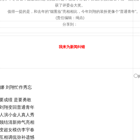
获了评委会大奖。
值得一提的是，和去年的“烟熏妆”亮相相比，今年刘翔的装扮更像个“普通青年”。
(责任编辑：绳垚)
分享到：
我来为新闻纠错
娜 刘翔忙作秀忘
要成绩 是要勇敢
 刘翔变回普通青年
超人演小金人真人秀
打领结清新帅气亮相
宁变超女模仿李宇春
 互相调侃弥补遗憾