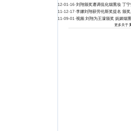
12-01-16
·
刘翔颁奖遭调侃化烟熏妆 丁
11-12-17
·
李娜刘翔获劳伦斯奖提名 颁
11-09-01
·
视频:刘翔为王濛颁奖 妩媚烟
更多关于