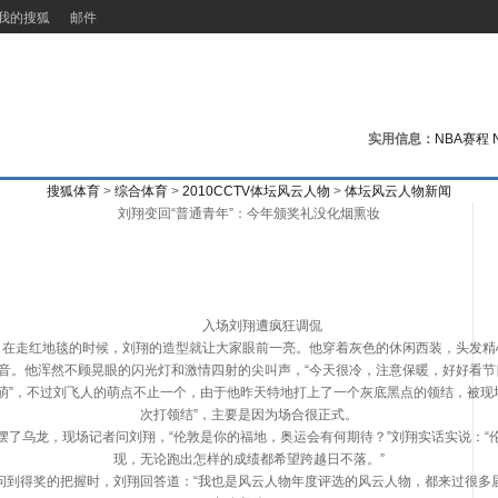
我的搜狐
邮件
实用信息：
NBA赛程
搜狐体育
>
综合体育
>
2010CCTV体坛风云人物
>
体坛风云人物新闻
刘翔变回“普通青年”：今年颁奖礼没化烟熏妆
入场刘翔遭疯狂调侃
走红地毯的时候，刘翔的造型就让大家眼前一亮。他穿着灰色的休闲西装，头发精
音。他浑然不顾晃眼的闪光灯和激情四射的尖叫声，“今天很冷，注意保暖，好好看节
，不过刘飞人的萌点不止一个，由于他昨天特地打上了一个灰底黑点的领结，被现场
次打领结”，主要是因为场合很正式。
乌龙，现场记者问刘翔，“伦敦是你的福地，奥运会有何期待？”刘翔实话实说：“
现，无论跑出怎样的成绩都希望跨越日不落。”
得奖的把握时，刘翔回答道：“我也是风云人物年度评选的风云人物，都来过很多