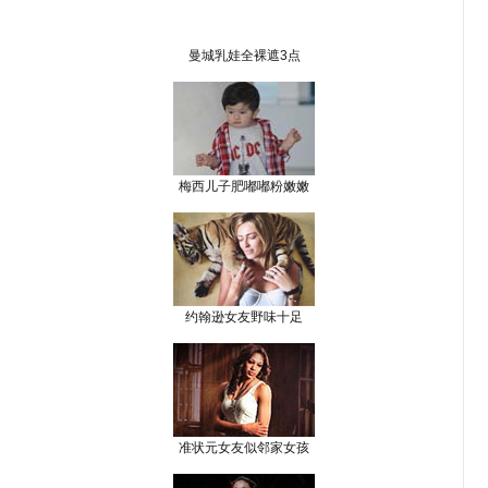
曼城乳娃全裸遮3点
梅西儿子肥嘟嘟粉嫩嫩
约翰逊女友野味十足
准状元女友似邻家女孩