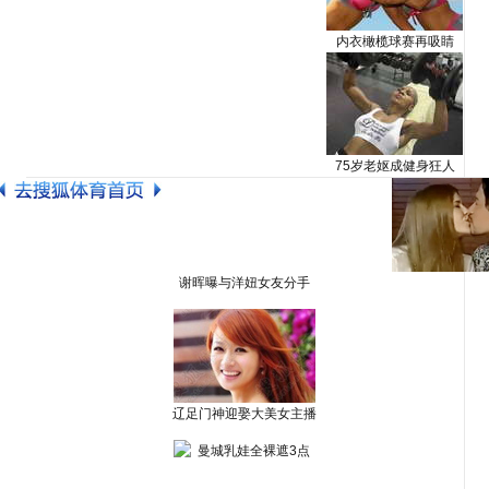
内衣橄榄球赛再吸睛
75岁老妪成健身狂人
谢晖曝与洋妞女友分手
辽足门神迎娶大美女主播