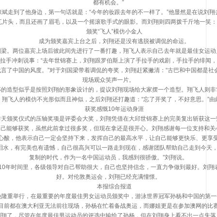
都有机会。”
走到了他身边，第一句话就是：“今年的妆跟去年的不一样了。”他显然是在说刘翔
瓦片头，而且还画了眉毛，以及一个摇滚歌手式的眼影。而刘翔则四两拨千斤地一笑：“
颁奖“飞人”模仿小金人
成为颁奖嘉宾上台之后，刘翔还是没有逃脱被调侃的命运。
。两位嘉宾上场后彼此间先进行了一番打趣，翔飞人表示自己去年就是最佳女运动
拉手冲刺说事：“去年世锦赛上，刘翔跟罗伯斯上演了手拉手的戏剧，手拉手的绯闻
言了中国的风度。”对于刘国梁带着调侃的夸奖，刘翔赶紧撇清：“古巴和中国都是社
现场观众笑声一片。
造型似乎是按照刘翔的形象设计的，提议刘翔现场给大家摆一个造型。翔飞人则非
，翔飞人的模仿不光形似而且神似，之后刘翔还打趣道：“忘了开奖了，不好意思。”由
获奖感慨10年运动身涯
颁奖仪式的压轴奖项是评委会大奖，刘翔凭借在大邱世锦赛上的完美复出斩获这一
能够获奖，虽然此前拿过很多奖，但现在拿还是很开心。刘翔感谢每一位支持和关心
心酸，他表示自己一定会坚持下来，发挥自己的最高水平，让自己能够更快乐、更享
，有完美也有遗憾，自己很高兴可以一路走到现在，感谢团队帮助自己走到今天，
复制的时代，作为一名中国运动员，我感到很骄傲。”刘翔说。
10年时间里，各级领导对自己帮助很大，自己也坚持信念，一直力争做到最好。刘翔
好。对伦敦奥运会，刘翔已经充满憧憬。
本报综合报道
晚隆重举行，在最重要的年度最佳男女运动员颁奖中，游泳世界冠军孙杨和中国的第
目前都在澳大利亚无法前往现场，孙杨在忙着备战奥运，而娜姐更是在参加澳网的比
了，尽管在年度最佳男运动员的评选中输给了孙杨，但在刘翔身上看不出一点失落