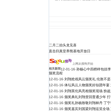
二月二抬头龙见喜
直击归真堂养熊基地开放日
上网从搜狗开始
相关新闻
12-01-16
·
孙杨心中四榜样包括李
颁奖流程
12-01-16
·
刘翔抢戏风云颁奖礼:伦敦不是
12-01-16
·
体坛风云人物颁奖好似团年宴
12-01-16
·
刘翔英伦风亮相颁奖现场 扮
12-01-16
·
颁奖典礼刘翔变回普通少年 
12-01-16
·
颁奖礼孙杨致敬刘翔林丹 丁
12-01-16
·
颁奖嘉宾刘国梁刘翔逗笑全场