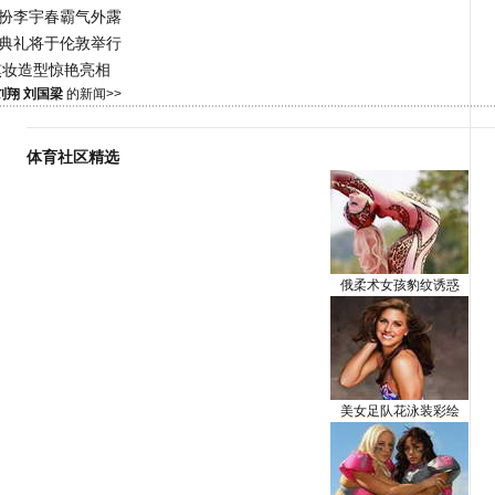
宁扮李宇春霸气外露
奖典礼将于伦敦举行
熏妆造型惊艳亮相
刘翔 刘国梁
的新闻>>
体育社区精选
俄柔术女孩豹纹诱惑
美女足队花泳装彩绘