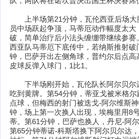
队，两队将在诺坎普决出国王杯决赛席
上半场第21分钟，瓦伦西亚后场大
员中场跃起争顶，马蒂厄动作幅度太大
破，简单治疗后小法头缠绷带继续参赛。
西亚队马蒂厄下底传中，若纳斯推射破门
钟，巴萨开出左侧角球，普约尔后点高
皮球反弹入球门，1比1。
下半场刚开始，瓦伦队长阿尔贝尔达
吃到黄牌。第54分钟，蒂亚戈被米格尔
点球，但梅西的射门被迭戈-阿尔维斯神
钟，场上第一次换人出现，埃梅里用8
蒂。第61分钟，巴萨也换人，丹尼-阿
第65分钟蒂诺-科斯塔换下阿尔贝尔达