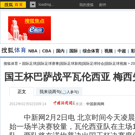
loading...
我的搜狐
邮件
NBA
|
CBA
|
国内
|
国际
|
综合体育
|
视频
|
中超
|
彩
搜狐体育
>
国际足球|国际足球赛事|国际足球新闻|国际足球转会|国际足球视频
>
2
国王杯巴萨战平瓦伦西亚 梅西
正文
我来说两句
(
人参与)
2012年02月02日09:14
来源：
中国新闻网
中新网2月2日电 北京时间今天凌晨
始一场半决赛较量，瓦伦西亚队在主场1