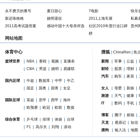
永不磨灭的番号
夏日甜心
7电影
快乐
新还珠格格
姚明退役
2011上海车展
私募
2011高考试题答案
感动中国十大母亲评选
社区2010年度行业口碑
贵州
榜
网站地图
体育中心
搜狐
|
ChinaRen
|
焦
篮球世界
|
NBA
|
赛程
|
视频
|
直播表
新闻
|
军事
|
公益
|
|
CBA
|
男篮
|
姚明
|
易建联
财经
|
股票
|
理财
|
汽车
|
购车
|
家居
|
国内足球
|
中超
|
数据库
|
中甲
|
中乙
|
国足
|
国奥
|
国青
|
女足
女人
|
母婴
|
新娘
|
旅游
|
天气
|
健康
|
国际足球
|
英超
|
意甲
|
西甲
|
海外
IT
|
数码
|
手机
|
|
欧预赛
|
欧冠
|
欧联
|
数据
博客
|
圈子
|
邮箱
|
综合体育
|
乒乓球
|
排球
|
体操
|
台球
天龙
|
鹿鼎记
|
短信
|
F1
|
高尔夫
|
刘翔
|
滚动
搜狗
|
输入法
|
地图