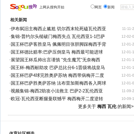
上网从搜狗开始
网页
新闻
相关新闻
·
伊布弑旧主梅西止尴尬 切尔西末轮死磕瓦伦西亚
11-11-
·
集锦-普约尔头槌破门梅西失点 瓦伦西亚1-1巴萨
12-02-
·
国王杯巴萨客胜皇马 佩佩明目张胆脚踩梅西手背
12-01-
·
国王杯德比赔率:巴萨压倒皇马 梅西最可能进球
12-01-
·
展望国王杯瓜帅出言谨慎 "先生魔咒"无奈梅西
12-01-
·
国王杯-梅西献助攻 巴萨总比分6-1晋级将战皇马
12-01-
·
国王杯巴萨4球完胜奥萨苏纳 梅西带病梅开二度
12-01-
·
国王杯巴萨胜奥萨苏纳 法布雷加斯梅西各入两球
12-01-
·
视频集锦-梅西2助攻小法救主 巴萨2-2瓦伦西亚
11-09-
·
欧冠-瓦伦西亚断腿曼联憾平 梅西梅开二度逆转
10-09-
更多关于
梅西 瓦伦
的新闻>
体育社区精选