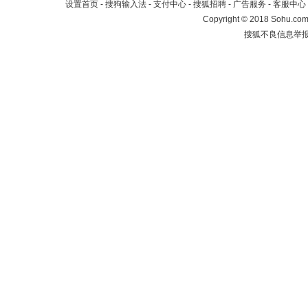
设置首页
-
搜狗输入法
-
支付中心
-
搜狐招聘
-
广告服务
-
客服中心
Copyright
©
2018 Sohu.com 
搜狐不良信息举