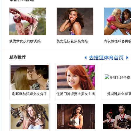
俄柔术女孩豹纹诱惑
美女足队花泳装彩绘
内衣橄榄球赛再
精彩推荐
谢晖曝与洋妞女友分手
辽足门神迎娶大美女主播
曼城乳娃全裸遮