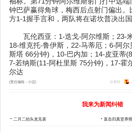
袖标。第71分钟阿尔维斯射门打中远端
钟巴萨赢得角球，梅西后点射门偏出。
方1-1握手言和，两队将在诺坎普决出
瓦伦西亚：1-迭戈-阿尔维斯；23-米
18-维克托-鲁伊斯，22-马蒂厄；6-阿尔
斯塔 66分钟)，10-巴内加；14-皮亚蒂(
7-若纳斯(11-阿杜里斯 75分钟)，17-
尔达
(责任编辑：小迈)
分享到：
我来为新闻纠错
二月二抬头龙见喜
直击归真堂养