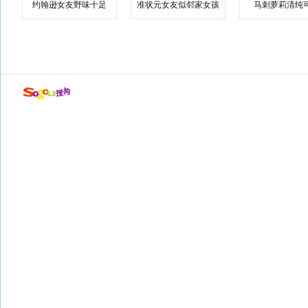
约翰逊女友野味十足
准状元女友似邻家女孩
马刺萝莉清纯