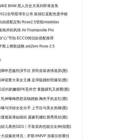
IKE BHM 黑人历史月系列即将发售
2012全明星球衣公布 延续红蓝配色显华丽
由搭配定制 Rose2.5登陆miadidas
岸的风情 Air Foamposite Pro
“心”节拍 ECCO情侣款搭配推荐
上脚新战靴 adiZero Rose 2.5
行
脚申思服刑演节目 穿民俗装表情诡异(图)
神迎娶大美女主播 足球版婚纱照爆笑(图)
0后抖奶嫩模PK苍井空 童颜揉乳又摇臀(图)
乳神曝梅西想花钱嫖她 胸夹手机走红(图)
曝与洋妞女友分手 上节目与美女热聊(图)
透视装薄如细丝 露豪乳嘟红唇秀黑丝(图)
妞儿果然GDS！不靠卖肉也能当女神(组图)
十大或爆发球员：罗斯冲MVP 加索尔担重任