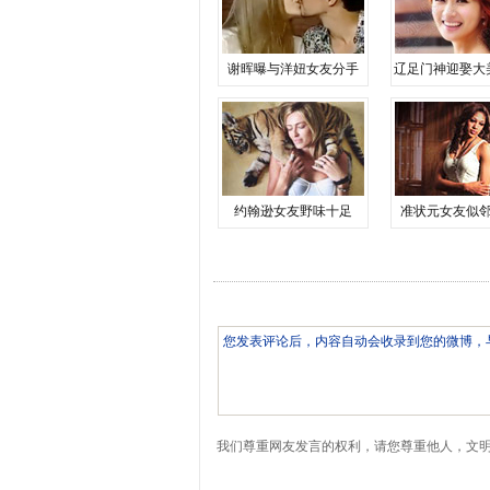
谢晖曝与洋妞女友分手
辽足门神迎娶大
约翰逊女友野味十足
准状元女友似
我们尊重网友发言的权利，请您尊重他人，文