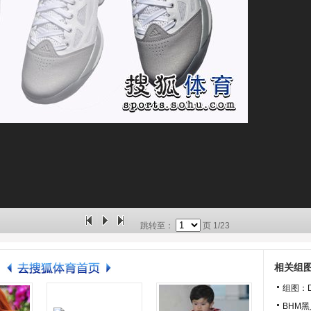
跳转至：
页
1/23
相关组
组图：D
BHM