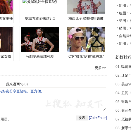
组图：N
组图：
美女主播
曼城乳娃全裸遮3点
梅西儿子肥嘟嘟粉嫩嫩
组图：自
酷照：南海
自然律动
组图：罗斯
邻家女孩
马刺萝莉清纯可爱
C罗"簪花"伊布"戴胸罩"
幻灯排
01.
曝前国
更多>>
02.
辽足门
我来说两句
(
0
)
03.
英超9
04.
丑闻！
05.
谢晖自
06.
谢莉尔
[Ctrl+Enter]
明用语。
07.
厄祖的
08.
新季