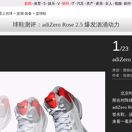
新闻
-
体育
-
S
-
娱乐
-
V
-
财经
-
IT
-
汽车
-
房产
-
家居
-
女人
-
视频
-
邮件
爱上街球
>
篮潮-装备
>
篮球鞋
球鞋测评：adiZero Rose 2.5 爆发汹涌动力
1
/23
adiZero
来源：搜狐
作者：祖德/
北京时间
斯在对阵
adiZer
签名鞋。
来看一看