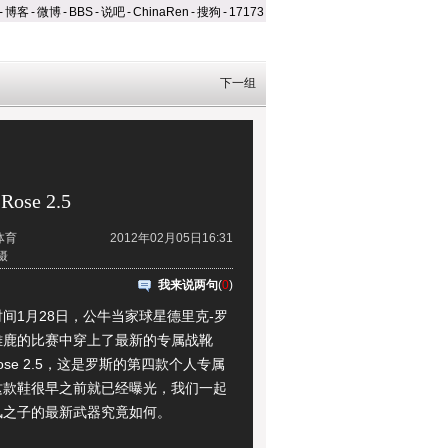
-
博客
-
微博
-
BBS
-
说吧
-
ChinaRen
-
搜狗
-
17173
下一组
 Rose 2.5
体育
2012年02月05日16:31
摄
我来说两句
(
0
)
1月28日，公牛当家球星德里克-罗
雄鹿的比赛中穿上了最新的专属战靴
o Rose 2.5，这是罗斯的第四款个人专属
这款鞋很早之前就已经曝光，我们一起
风之子的最新武器究竟如何。