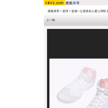
搜狐体育
>
篮球
>
篮潮—让更多的人爱上球鞋 
上一组