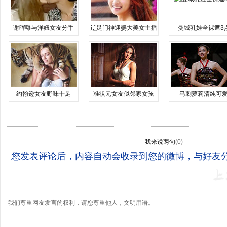
谢晖曝与洋妞女友分手
辽足门神迎娶大美女主播
曼城乳娃全裸遮3
约翰逊女友野味十足
准状元女友似邻家女孩
马刺萝莉清纯可
我来说两句
(
0
)
我们尊重网友发言的权利，请您尊重他人，文明用语。