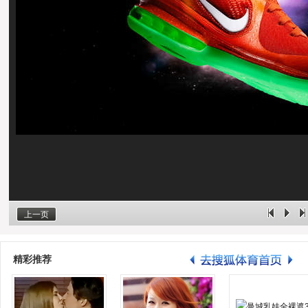
上一页
精彩推荐