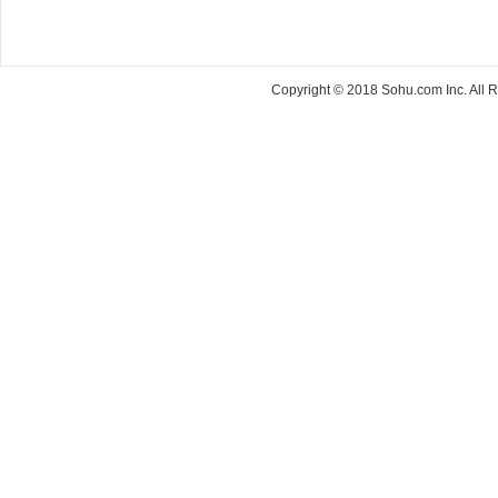
Copyright © 2018 Sohu.com Inc. Al