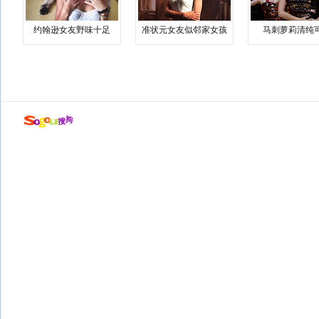
约翰逊女友野味十足
准状元女友似邻家女孩
马刺萝莉清纯