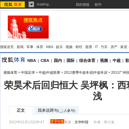
loading...
我的搜狐
邮件
搜狐首页
-
新闻
-
军事
-
体育
-
NBA
-
娱乐
-
视频
-
财经
-
股票
-
IT
-
汽车
-
房产
-
家居
NBA
|
CBA
|
国内
|
国际
|
综合体育
|
视频
|
中超
|
搜狐体育
>
中国足球
>
中超|中超联赛
>
2012赛季中超冬训|中超冬训
>
2012广州
荣昊术后回归恒大 吴坪枫：西
浅
正文
我来说两句
(
人参与)
2012年02月13日09:47
来源：
京华时报
作者：郑小龙