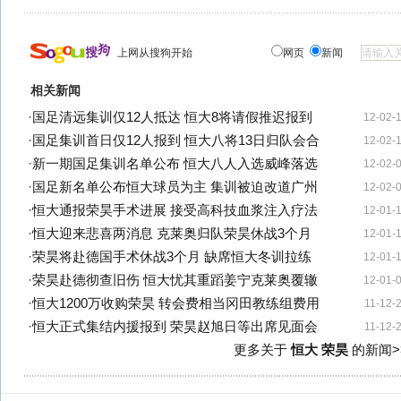
上网从搜狗开始
网页
新闻
相关新闻
·
国足清远集训仅12人抵达 恒大8将请假推迟报到
12-02-
·
国足集训首日仅12人报到 恒大八将13日归队会合
12-02-
·
新一期国足集训名单公布 恒大八人入选威峰落选
12-02-
·
国足新名单公布恒大球员为主 集训被迫改道广州
12-02-
·
恒大通报荣昊手术进展 接受高科技血浆注入疗法
12-01-
·
恒大迎来悲喜两消息 克莱奥归队荣昊休战3个月
12-01-
·
荣昊将赴德国手术休战3个月 缺席恒大冬训拉练
12-01-
·
荣昊赴德彻查旧伤 恒大忧其重蹈姜宁克莱奥覆辙
12-01-
·
恒大1200万收购荣昊 转会费相当冈田教练组费用
11-12-
·
恒大正式集结内援报到 荣昊赵旭日等出席见面会
11-12-
更多关于
恒大 荣昊
的新闻>