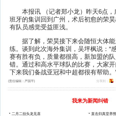
本报讯 （记者郑小龙）昨天6点，
班牙的集训回到广州，术后初愈的荣昊
有队员感觉受益匪浅。
据了解，荣昊接下来会随恒大体能
练。谈到此次海外集训，吴坪枫说：“
赛有胜有负，质量都很高，新加盟的队
错。通过和高水平球队的比赛，大家开
下来我们备战亚冠和中超都很有帮助。
(责任编辑：严国平)
分享到：
我来为新闻纠错
二月二抬头龙见喜
直击归真堂养