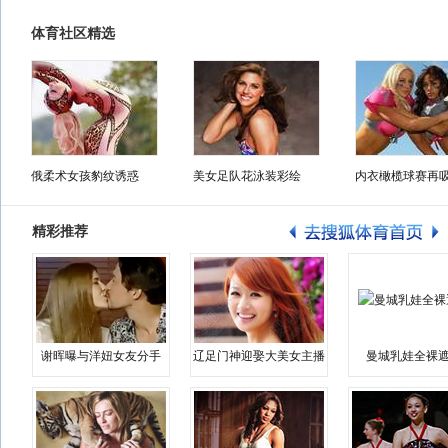
体育社区精选
俄柔术女孩豹纹诱惑
美女足队花泳装彩绘
内衣橄榄球赛再
精彩推荐
谢晖曝与洋妞女友分手
辽足门神迎娶大美女主播
曼城乳娃全裸遮