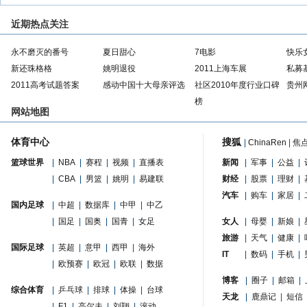
近期热点关注
永不磨灭的番号
夏日甜心
7电影
快乐
新还珠格格
姚明退役
2011上海车展
私募
2011高考试题答案
感动中国十大母亲评选
社区2010年度行业口碑
贵州
榜
网站地图
体育中心
搜狐
|
ChinaRen
|
焦
篮球世界
|
NBA
|
赛程
|
视频
|
直播表
新闻
|
军事
|
公益
|
|
CBA
|
男篮
|
姚明
|
易建联
财经
|
股票
|
理财
|
汽车
|
购车
|
家居
|
国内足球
|
中超
|
数据库
|
中甲
|
中乙
|
国足
|
国奥
|
国青
|
女足
女人
|
母婴
|
新娘
|
旅游
|
天气
|
健康
|
国际足球
|
英超
|
意甲
|
西甲
|
海外
IT
|
数码
|
手机
|
|
欧预赛
|
欧冠
|
欧联
|
数据
博客
|
圈子
|
邮箱
|
综合体育
|
乒乓球
|
排球
|
体操
|
台球
天龙
|
鹿鼎记
|
短信
|
F1
|
高尔夫
|
刘翔
|
滚动