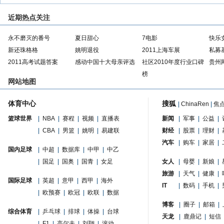
近期热点关注
永不磨灭的番号
夏日甜心
7电影
快乐
新还珠格格
姚明退役
2011上海车展
私募
2011高考试题答案
感动中国十大母亲评选
社区2010年度行业口碑
贵州
榜
网站地图
体育中心
搜狐
|
ChinaRen
|
焦
篮球世界
|
NBA
|
赛程
|
视频
|
直播表
新闻
|
军事
|
公益
|
|
CBA
|
男篮
|
姚明
|
易建联
财经
|
股票
|
理财
|
汽车
|
购车
|
家居
|
国内足球
|
中超
|
数据库
|
中甲
|
中乙
|
国足
|
国奥
|
国青
|
女足
女人
|
母婴
|
新娘
|
旅游
|
天气
|
健康
|
国际足球
|
英超
|
意甲
|
西甲
|
海外
IT
|
数码
|
手机
|
|
欧预赛
|
欧冠
|
欧联
|
数据
博客
|
圈子
|
邮箱
|
综合体育
|
乒乓球
|
排球
|
体操
|
台球
天龙
|
鹿鼎记
|
短信
|
F1
|
高尔夫
|
刘翔
|
滚动