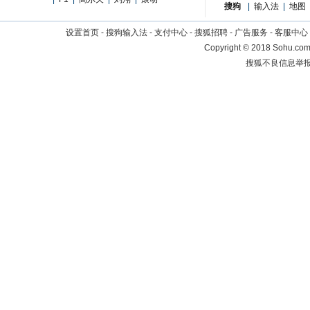
搜狗
|
输入法
|
地图
设置首页
-
搜狗输入法
-
支付中心
-
搜狐招聘
-
广告服务
-
客服中心
Copyright
©
2018 Sohu.com 
搜狐不良信息举