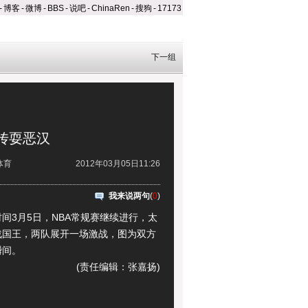
-
博客
-
微博
-
BBS
-
说吧
-
ChinaRen
-
搜狗
-
17173
下一组
传耍恶汉
体育
2012年03月05日11:26
我来说两句
(
0
)
3月5日，NBA常规赛继续进行，太
战国王，两队展开一场激战，图为双方
瞬间。
(责任编辑：张嘉扬)