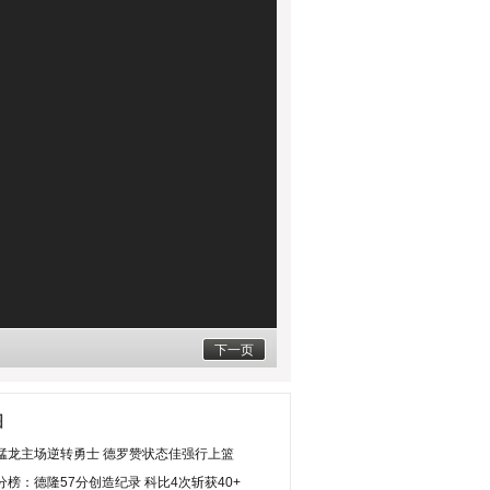
下一页
图
猛龙主场逆转勇士 德罗赞状态佳强行上篮
分榜：德隆57分创造纪录 科比4次斩获40+