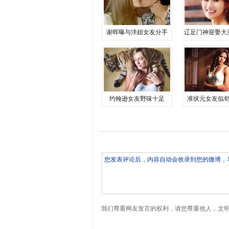
谢晖曝与洋妞女友分手
辽足门神迎娶大
约翰逊女友野味十足
准状元女友似
我们尊重网友发言的权利，请您尊重他人，文