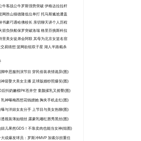
公牛客战公牛罗斯强势突破 伊格达拉拉杆
篮网胜山猫德隆低位单打 托马斯尴尬遭盖
林书豪巧遇哈佛校长 亲切聊天讲个人历程
火箭负快船保罗突破洛瑞 格里芬挑斯科拉
特里美女徒弟会阿联 其母为北京女篮名宿
大交易猜想:篮网欲组双子星 湖人半路截杀
行
脚申思服刑演节目 穿民俗装表情诡异(图)
神迎娶大美女主播 足球版婚纱照爆笑(图)
0后抖奶嫩模PK苍井空 童颜揉乳又摇臀(图)
乳神曝梅西想花钱嫖她 胸夹手机走红(图)
曝与洋妞女友分手 上节目与美女热聊(图)
透视装薄如细丝 露豪乳嘟红唇秀黑丝(图)
妞儿果然GDS！不靠卖肉也能当女神(组图)
十大或爆发球员：罗斯冲MVP 加索尔担重任