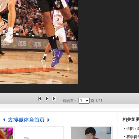
跳转至：
页
1/21
相关组
组图：
赛季得