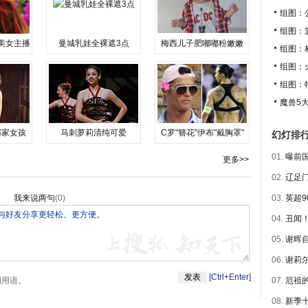
组图：
组图：
美女主播
曼城乳娃全裸遮3点
梅西儿子肥嘟嘟粉嫩嫩
组图：
组图：
组图：
魔兽5
邻家女孩
马刺萝莉清纯可爱
C罗"簪花"伊布"戴胸罩"
幻灯排
01.
曝前国
更多>>
02.
辽足门
我来说两句
(
0
)
03.
英超9
04.
丑闻！
05.
谢晖自
06.
谢莉尔
[Ctrl+Enter]
明用语。
07.
厄祖的
08.
新季