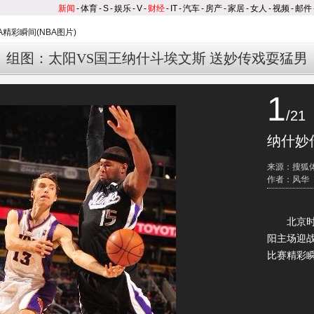
新闻
-
体育
-
S
-
娱乐
-
V
-
财经
-
IT
-
汽车
-
房产
-
家居
-
女人
-
视频
-
邮件
A精彩瞬间(NBA图片)
组图：太阳VS国王纳什斗埃文斯 送妙传戏耍猛男
1
/21
纳什妙
来源：搜狐
作者：风华
北京时间
阳主场迎
比赛精彩