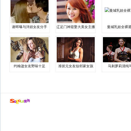
谢晖曝与洋妞女友分手
辽足门神迎娶大美女主播
曼城乳娃全裸遮
约翰逊女友野味十足
准状元女友似邻家女孩
马刺萝莉清纯