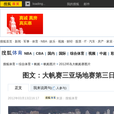
loading...
我的搜狐
邮件
搜狐首页
-
新闻
-
军事
-
体育
-
NBA
-
娱乐
-
视频
-
财经
-
股票
-
IT
-
汽车
-
房产
-
家居
NBA
|
CBA
|
国内
|
国际
|
综合体育
|
视频
|
中超
|
搜狐体育
>
综合体育
>
帆船
>
帆船图片
>
2012环岛大帆船赛图片
图文：大帆赛三亚场地赛第三日
正文
我来说两句
(
人参与)
2012年03月13日16:17
来源：
搜狐体育