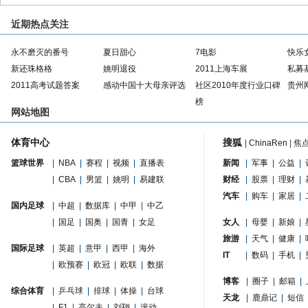
近期热点关注
永不磨灭的番号
夏日甜心
7电影
快乐
新还珠格格
姚明退役
2011上海车展
私募
2011高考试题答案
感动中国十大母亲评选
社区2010年度行业口碑
贵州
榜
网站地图
体育中心
搜狐
|
ChinaRen
|
焦
篮球世界
|
NBA
|
赛程
|
视频
|
直播表
新闻
|
军事
|
公益
|
|
CBA
|
男篮
|
姚明
|
易建联
财经
|
股票
|
理财
|
汽车
|
购车
|
家居
|
国内足球
|
中超
|
数据库
|
中甲
|
中乙
|
国足
|
国奥
|
国青
|
女足
女人
|
母婴
|
新娘
|
旅游
|
天气
|
健康
|
国际足球
|
英超
|
意甲
|
西甲
|
海外
IT
|
数码
|
手机
|
|
欧预赛
|
欧冠
|
欧联
|
数据
博客
|
圈子
|
邮箱
|
综合体育
|
乒乓球
|
排球
|
体操
|
台球
天龙
|
鹿鼎记
|
短信
|
F1
|
高尔夫
|
刘翔
|
滚动