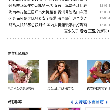
·
环岛赛华帝连夺两轮第一名 直言目标是全环比赛
12-03-
·
海南举行第三届环岛大帆船赛 得润号胜热门夺冠
12-03-
·
为确保环岛大帆船赛安全畅通 海事部门巡查赛道
12-03-
·
环岛大帆船赛总裁判长:国内大帆船玩家看好海南
12-03-
更多关于
场地 三亚
的新闻>
体育社区精选
俄柔术女孩豹纹诱惑
美女足队花泳装彩绘
内衣橄榄球赛再
精彩推荐