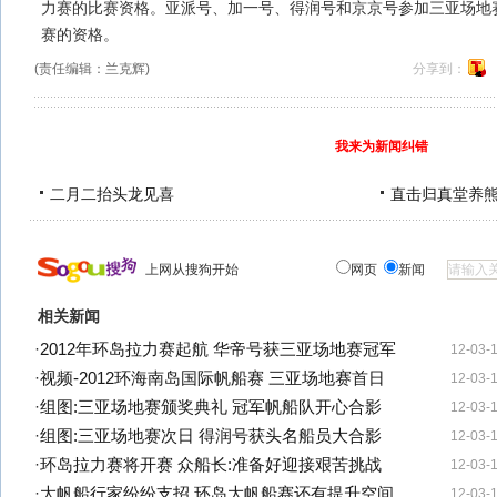
力赛的比赛资格。亚派号、加一号、得润号和京京号参加三亚场地
赛的资格。
(责任编辑：兰克辉)
分享到：
我来为新闻纠错
二月二抬头龙见喜
直击归真堂养
上网从搜狗开始
网页
新闻
相关新闻
·
2012年环岛拉力赛起航 华帝号获三亚场地赛冠军
12-03-
·
视频-2012环海南岛国际帆船赛 三亚场地赛首日
12-03-
·
组图:三亚场地赛颁奖典礼 冠军帆船队开心合影
12-03-
·
组图:三亚场地赛次日 得润号获头名船员大合影
12-03-
·
环岛拉力赛将开赛 众船长:准备好迎接艰苦挑战
12-03-
·
大帆船行家纷纷支招 环岛大帆船赛还有提升空间
12-03-