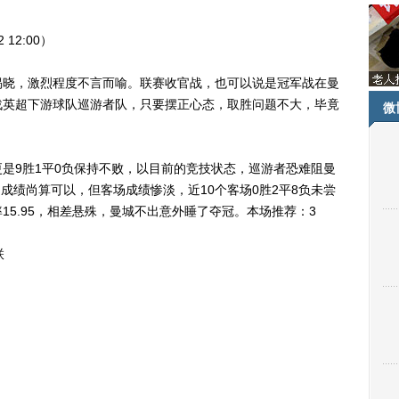
 12:00）
晓，激烈程度不言而喻。联赛收官战，也可以说是冠军战在曼
战英超下游球队巡游者队，只要摆正心态，取胜问题不大，毕竟
微
更是9胜1平0负保持不败，以目前的竞技状态，巡游者恐难阻曼
，成绩尚算可以，但客场成绩惨淡，近10个客场0胜2平8负未尝
率15.95，相差悬殊，曼城不出意外睡了夺冠。本场推荐：3
联