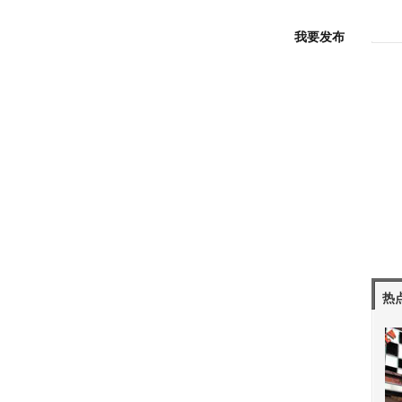
我要发布
热