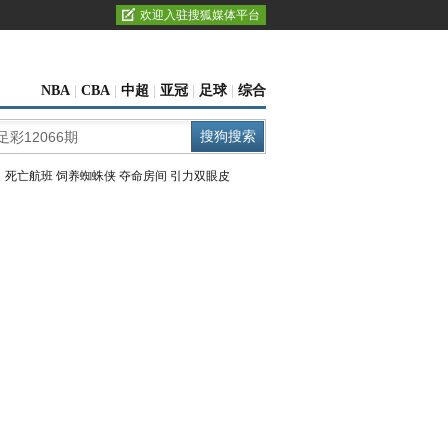
欢迎入驻搜狐媒体平台
NBA
|
CBA
|
中超
|
亚冠
|
足球
|
综合
：
死亡航班
饲养蜘蛛侠
夺命房间
引力双眼皮