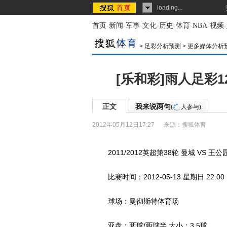
loading...
首页
-
新闻
-
军事
-
文化
-
历史
-
体育
-
NBA
-
视频
-
>
足彩分析预测
>
更多媒体分析
[乐和彩]雨人足彩
正文
我来说两句
(
人参与)
2012年05月12日17:27
来源：
搜狐体育
2011/2012英超第38轮 曼城 VS 王
比赛时间：2012-05-13 星期日 22:00
球场：曼彻斯特体育场
亚盘：两球/两球半 大小：3.5球