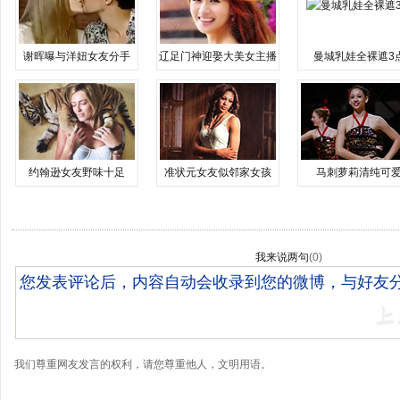
谢晖曝与洋妞女友分手
辽足门神迎娶大美女主播
曼城乳娃全裸遮3
约翰逊女友野味十足
准状元女友似邻家女孩
马刺萝莉清纯可
我来说两句
(
0
)
我们尊重网友发言的权利，请您尊重他人，文明用语。