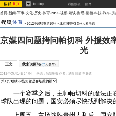
loading...
我的搜狐
邮件
首页
-
新闻
-
军事
-
文化
-
历史
-
体育
-
NBA
-
视频
-
娱谈
-
财经
-
世相
-
科技
-
汽车
-
房
>
2012中超联赛第10轮
>
北京国安VS贵州人和动态
京媒四问题拷问帕切科 外援效
光
正文
我来说两句
(
人参与)
2012年05月14日14:04
来源：
法制晚报
作者：杨阳 隗硕 李鑫铭
一个赛季之后，主帅帕切科的魔法正在
球队出现的问题，国安必须尽快找到解决
上周五，主场战胜贵州人和后，国安队