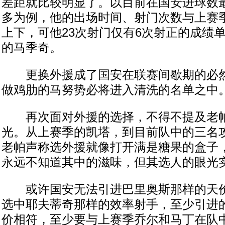
差距就比较明显了。以目前在国安进球数
多为例，他的出场时间、射门次数与上赛
上下，可他23次射门仅有6次射正的成绩
的马季奇。
更换外援成了国安在联赛间歇期的必然
做鸡肋的马努势必将进入清洗的名单之中
再次面对外援的选择，不得不提及老帕
光。从上赛季的凯塔，到目前队中的三名
老帕声称选外援就像打开满是糖果的盒子
永远不知道其中的滋味，但其选人的眼光
或许国安无法引进巴里奥斯那样的天价
选中耶夫蒂奇那样的效率射手，至少引进
价相符，至少要与上赛季乔尔和马丁在队