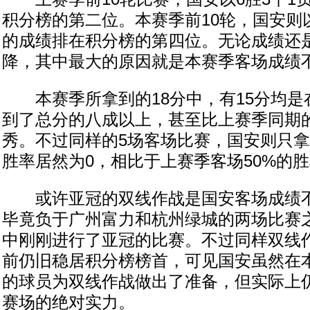
积分榜的第二位。本赛季前10轮，国安则以
的成绩排在积分榜的第四位。无论成绩还
降，其中最大的原因就是本赛季客场成绩
本赛季所拿到的18分中，有15分均是
到了总分的八成以上，甚至比上赛季同期
秀。不过同样的5场客场比赛，国安则只拿
胜率居然为0，相比于上赛季客场50%的
或许亚冠的双线作战是国安客场成绩不
毕竟负于广州富力和杭州绿城的两场比赛
中刚刚进行了亚冠的比赛。不过同样双线
前仍旧稳居积分榜榜首，可见国安虽然在
的球员为双线作战做出了准备，但实际上
赛场的绝对实力。