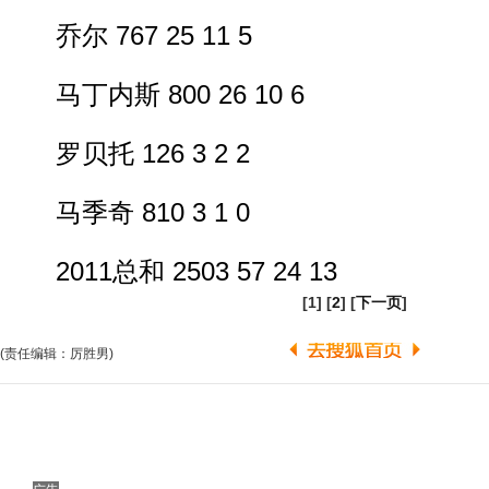
乔尔 767 25 11 5
马丁内斯 800 26 10 6
罗贝托 126 3 2 2
马季奇 810 3 1 0
2011总和 2503 57 24 13
[1] [
2
] [
下一页
]
(责任编辑：厉胜男)