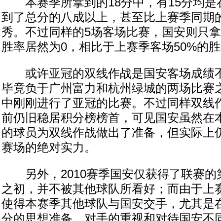
本赛季所拿到的18分中，有15分均是
到了总分的八成以上，甚至比上赛季同期
秀。不过同样的5场客场比赛，国安则只拿
胜率居然为0，相比于上赛季客场50%的
或许亚冠的双线作战是国安客场成绩不
毕竟负于广州富力和杭州绿城的两场比赛
中刚刚进行了亚冠的比赛。不过同样双线
前仍旧稳居积分榜榜首，可见国安虽然在
的球员为双线作战做出了准备，但实际上
赛场的绝对实力。
另外，2010赛季国安仅获得了联赛的
之初，并不被其他球队所看好；而由于上
使得本赛季其他球队与国安交手，尤其是
分的思想准备。对手的重视和对待国安不