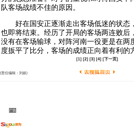
队客场战绩不佳的原因。
好在国安正逐渐走出客场低迷的状态，
也即将结束。经历了开局的客场两连败后
没有在客场输球，对阵河南一役更是在两
度扳平了比分，客场的成绩正向着有利的
[1] [
2
] [
3
] [
4
] [
下一页
]
(责任编辑：刘娱)
广告