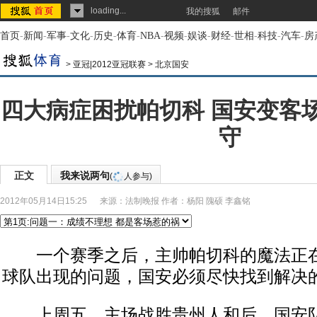
loading...
我的搜狐
邮件
首页
-
新闻
-
军事
-
文化
-
历史
-
体育
-
NBA
-
视频
-
娱谈
-
财经
-
世相
-
科技
-
汽车
-
房
>
亚冠|2012亚冠联赛
>
北京国安
四大病症困扰帕切科 国安变客
守
正文
我来说两句
(
人参与)
2012年05月14日15:25
来源：
法制晚报
作者：杨阳 隗硕 李鑫铭
一个赛季之后，主帅帕切科的魔法正在
球队出现的问题，国安必须尽快找到解决
上周五，主场战胜贵州人和后，国安队