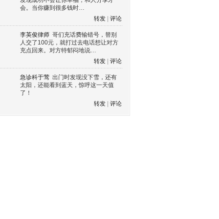
发现成功不会让你幸福，和人分享才
会。当你赚到很多钱时…
转发
|
评论
李英俊律师
哥们充话费输错号，替别
人交了100元，就打过去电话想让对方
充点回来。对方特郁闷地说…
转发
|
评论
急诊科于莺
出门时发现没下雪，还有
太阳，还能看到蓝天，惊呼这一天值
了！
转发
|
评论