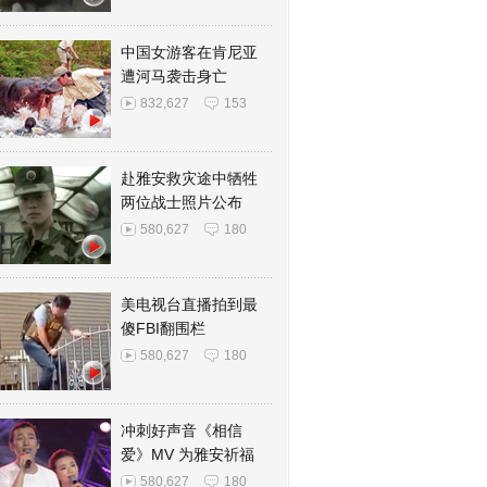
中国女游客在肯尼亚
遭河马袭击身亡
832,627
153
赴雅安救灾途中牺牲
两位战士照片公布
580,627
180
美电视台直播拍到最
傻FBI翻围栏
580,627
180
冲刺好声音《相信
爱》MV 为雅安祈福
580,627
180