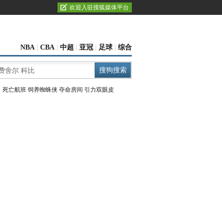
欢迎入驻搜狐媒体平台
NBA
|
CBA
|
中超
|
亚冠
|
足球
|
综合
：
死亡航班
饲养蜘蛛侠
夺命房间
引力双眼皮