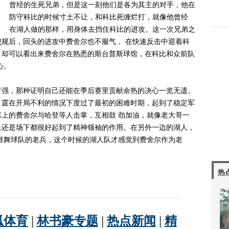
曾经的生死兄弟，但是这一刻他们是各为其主的对手，他在
防守科比的时候寸土不让，和科比死缠烂打，就像他曾经
在湖人做的那样，用身体去挡住科比的进攻。这一次兄弟之
规后，回头的进攻中费舍尔也不服气， 在快速反击中迎着科
，却可以看出来费舍尔在熟悉的斯台普斯球馆，在科比和众前队
心。
强，那种证明自己还能在季后赛里贡献余热的决心一览无遗。
雷 霆在开局不利的情况下度过了最初的困难时期，起到了稳定军
上的费舍尔与哈登等人击掌，互相鼓 劲加油，就像老大哥一
上还是场下都很好起到了精神领袖的作用。在另外一边的湖人，
鼓舞球队的老兵，这个时候的湖人队才感觉到费舍尔作为老
热