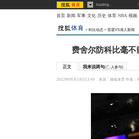
loading...
首页
-
新闻
-
军事
-
文化
-
历史
-
体育
-
NBA
-
视频
-
>
科比动态
>
雷霆VS湖人新闻
费舍尔防科比毫不
正文
我来说两句
(
人参与)
2012年05月19日13:49
来源：
搜狐体育
作者：