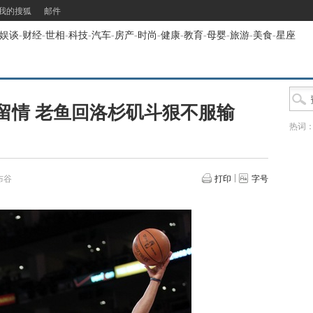
我的搜狐
邮件
娱谈
-
财经
-
世相
-
科技
-
汽车
-
房产
-
时尚
-
健康
-
教育
-
母婴
-
旅游
-
美食
-
星座
留情 老鱼回洛杉矶斗狠不服输
热词
布谷
打印
字号