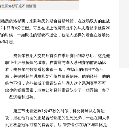
老鱼回洛杉矶毫不留情面
到熟悉的洛杉矶，来到熟悉的斯台普斯球馆，在这场双方的血战
投2中只有4分贡献。可是在场上他展现出来的斗志看起来就像20
守的时候，一如既往的强硬不退让，被湖人抛弃的老鱼在这场比
神和斗志。
费舍尔被湖人交易后首次在季后赛回到洛杉矶，这是他
职业生涯最辉煌的城市。在雷霆与湖人系列赛的前两场比
赛，费舍尔的数据看起来很一 般，在场上的作用丝毫不
减，关键时刻的进攻和防守依然值得信任。他的经验，他的
临危不惧，这些都成了雷霆队在与湖人这个系列赛里不可
缺少的积极因素，老鱼让年轻的雷霆队少了一些浮躁，多了
一些沉稳和成熟。
第三节比赛还剩1分47秒的时候，科比持球从右翼进
攻，挡在他前面的正是曾经熟悉的生死兄弟，一起在湖人拿
到五枚总冠军戒指的费舍尔。尽 管费舍尔在场下与科比是