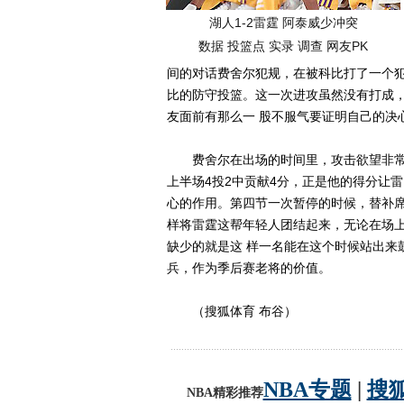
湖人1-2雷霆 阿泰威少冲突
数据
投篮点
实录
调查
网友PK
间的对话费舍尔犯规，在被科比打了一个犯
比的防守投篮。这一次进攻虽然没有打成
友面前有那么一 股不服气要证明自己的决
费舍尔在出场的时间里，攻击欲望非常
上半场4投2中贡献4分，正是他的得分让
心的作用。第四节一次暂停的时候，替补席
样将雷霆这帮年轻人团结起来，无论在场
缺少的就是这 样一名能在这个时候站出来
兵，作为季后赛老将的价值。
（搜狐体育 布谷）