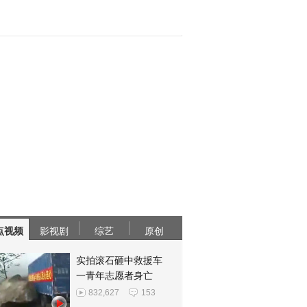
点视频
影视剧
综艺
原创
实拍滚石砸中救援车
一青年志愿者身亡
832,627
153