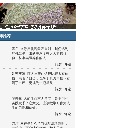
博推荐
袁岳
当浮层化现象严重时，我们遇到
的挑战是，出的主意没有太大实操价
值，从事实际操作的人…
转发
|
评论
足夜王涛
恒大与拜仁这场比赛太有价
值，展现了自己，也终于真刀真枪下看
清了自己，更成为一把标尺…
转发
|
评论
罗崇敏
人的生命本无意义，是学习和
实践赋予了它意义。应该把学习作为人
生的习惯和信仰。
转发
|
评论
陆琪
幸福是什么？当你功成名就时，