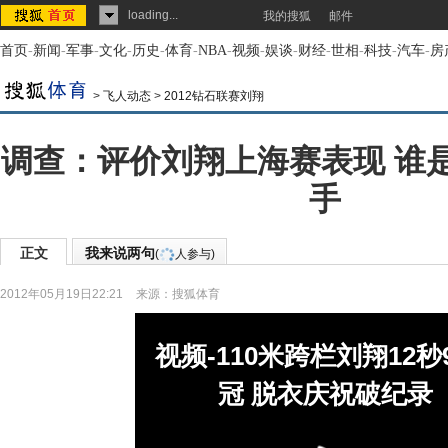
loading...
我的搜狐
邮件
首页
-
新闻
-
军事
-
文化
-
历史
-
体育
-
NBA
-
视频
-
娱谈
-
财经
-
世相
-
科技
-
汽车
-
房
>
飞人动态
>
2012钻石联赛刘翔
调查：评价刘翔上海赛表现 谁
手
正文
我来说两句
(
人参与)
2012年05月19日22:21
来源：
搜狐体育
视频-110米跨栏刘翔12秒
冠 脱衣庆祝破纪录