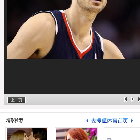
上一页
精彩推荐