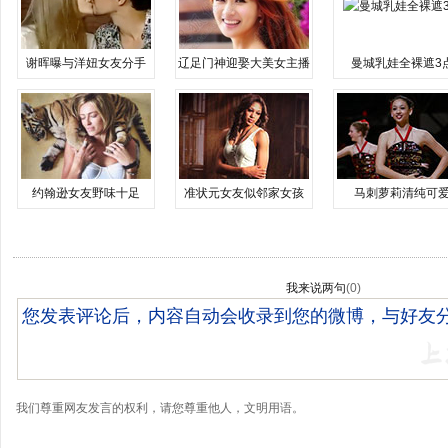
谢晖曝与洋妞女友分手
辽足门神迎娶大美女主播
曼城乳娃全裸遮3
约翰逊女友野味十足
准状元女友似邻家女孩
马刺萝莉清纯可
我来说两句
(
0
)
我们尊重网友发言的权利，请您尊重他人，文明用语。