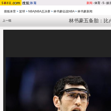
新闻
-
体育
-
S
-
娱
搜狐体育
>
篮球
>
NBA|NBA总决赛
>
林书豪征战NBA
>
林书豪新闻
林书豪五备胎：比
上一组