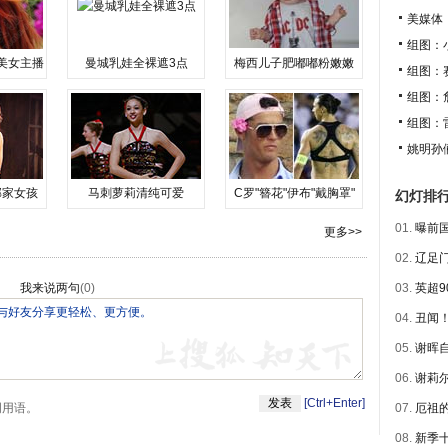
头加起来已
美媒体
另外他们
组图：
美女主播
曼城乳娃全裸遮3点
梅西儿子肥嘟嘟粉嫩嫩
的家伙会
组图：
组图：
组图：
姚明孙
邻家女孩
马刺萝莉清纯可爱
C罗"簪花"伊布"戴胸罩"
幻灯排
01.
曝前国
更多>>
02.
辽足门
我来说两句
(
0
)
03.
英超9
04.
丑闻！
05.
谢晖自
06.
谢莉尔
[Ctrl+Enter]
明用语。
07.
厄祖的
08.
新季