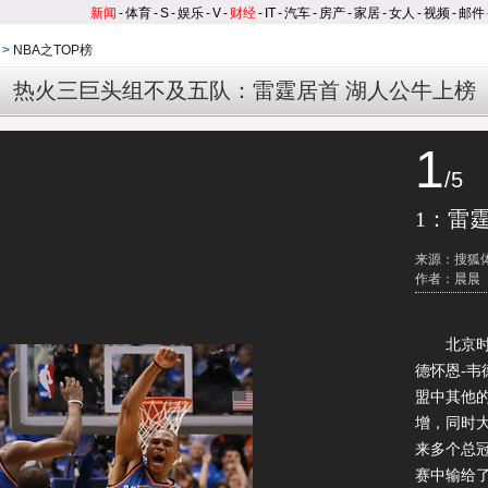
新闻
-
体育
-
S
-
娱乐
-
V
-
财经
-
IT
-
汽车
-
房产
-
家居
-
女人
-
视频
-
邮件
>
NBA之TOP榜
热火三巨头组不及五队：雷霆居首 湖人公牛上榜
1
/5
1：雷
来源：搜狐
作者：晨晨
北京时间
德怀恩-韦
盟中其他的
增，同时
来多个总
赛中输给