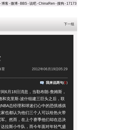
-
博客
-
微博
-
BBS
-
说吧
-
ChinaRen
-
搜狗
-
17173
下一组
霆
体育
2012年06月19日05:29
我来说两句
(
0
)
6月18日消息，当勒布朗-詹姆斯，
德和克里斯-波什组建三巨头之后，联
NBA总经理和球迷们心中的恐惧感俱
大家也都认为他们三个人可以给热火带
冠军。然而，在上个赛季他们却在总决
了达拉斯小牛队，而今年面对年轻气盛