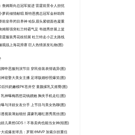
经85岁了，而雷霆的三少刚刚68岁，
：詹姆斯向总冠军挺进 雷霆前景令人担忧
还拥有盖帽狂人伊巴卡，这个只有22岁
小萝莉倾情献唱 斯特恩携总冠军金杯助阵
给雷霆三少带来更多的帮助。
赛前皇帝闭目养神 哈队眉头紧锁面色凝重
(责任编辑：何足道哉)
詹姆斯强突杜兰特霸气足 韦德秀舒展上篮
雷霆服装秀花枝招展 杜兰特走小正太路线
俪观战上海花滑赛 巨人热情派发礼物(图)
行
脚申思服刑演节目 穿民俗装表情诡异(图)
神迎娶大美女主播 足球版婚纱照爆笑(图)
0后抖奶嫩模PK苍井空 童颜揉乳又摇臀(图)
乳神曝梅西想花钱嫖她 胸夹手机走红(图)
曝与洋妞女友分手 上节目与美女热聊(图)
透视装薄如细丝 露豪乳嘟红唇秀黑丝(图)
妞儿果然GDS！不靠卖肉也能当女神(组图)
十大或爆发球员：罗斯冲MVP 加索尔担重任