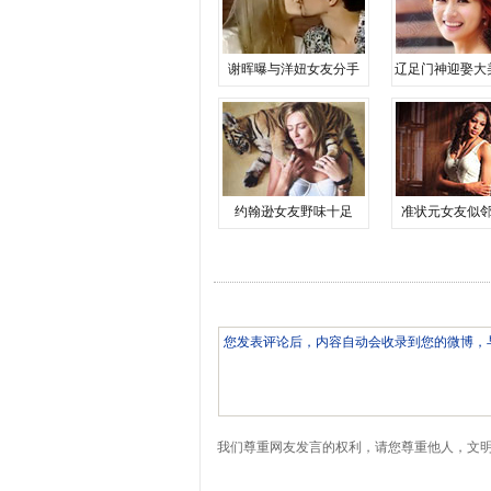
谢晖曝与洋妞女友分手
辽足门神迎娶大
约翰逊女友野味十足
准状元女友似
我们尊重网友发言的权利，请您尊重他人，文