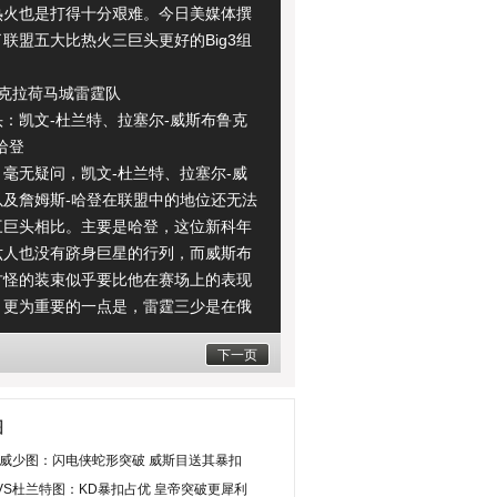
热火也是打得十分艰难。今日美媒体撰
联盟五大比热火三巨头更好的Big3组
拉荷马城雷霆队
凯文-杜兰特、拉塞尔-威斯布鲁克
哈登
无疑问，凯文-杜兰特、拉塞尔-威
以及詹姆斯-哈登在联盟中的地位还无法
三巨头相比。主要是哈登，这位新科年
六人也没有跻身巨星的行列，而威斯布
古怪的装束似乎要比他在赛场上的表现
，更为重要的一点是，雷霆三少是在俄
城打球，这里受的关注度显然没有洛杉
下一页
斯等地那么高。
火三巨头很有可能击败雷霆三少，
程度上是因为克里斯-波什的原因，同时
图
有更为丰富的总决赛经验。不过，雷霆
S威少图：闪电侠蛇形突破 威斯目送其暴扣
似乎拥有更美好的未来，他们将成为建
VS杜兰特图：KD暴扣占优 皇帝突破更犀利
的NBA王朝基石。要知道迈阿密三巨