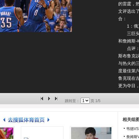
的雷霆，
文评选出了
合：
1：俄克
三巨头：
和詹姆斯-
点评：毫
斯布鲁克
与热火的
度最佳第
鲁克现在
更为夺目
克拉荷马
矶，尼克
跳转至：
页
1/5
当然，热
但这很大
相关组
热火也拥
韦德V
的三巨头
詹姆斯
立一个真正