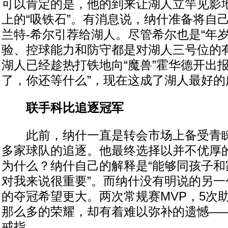
可以肯定的是，他的到来让湖人立竿见影
上的“吸铁石”。有消息说，纳什准备将自
兰特-希尔引荐给湖人。尽管希尔也是“年
验、控球能力和防守都是对湖人三号位的
湖人已经趁热打铁地向“魔兽”霍华德开出报
了，你还等什么”，现在这成了湖人最好的
联手科比追逐冠军
此前，纳什一直是转会市场上备受青睐的
多家球队的追逐。他最终选择以并不优厚
为什么？纳什自己的解释是“能够同孩子和
对我来说很重要”。而纳什没有明说的另一
的夺冠希望更大。两次常规赛MVP，5次
那么多的荣耀，却有着难以弥补的遗憾—
戒指。