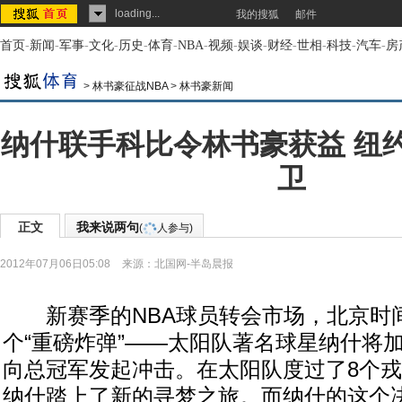
loading...
我的搜狐
邮件
首页
-
新闻
-
军事
-
文化
-
历史
-
体育
-
NBA
-
视频
-
娱谈
-
财经
-
世相
-
科技
-
汽车
-
房
>
林书豪征战NBA
>
林书豪新闻
纳什联手科比令林书豪获益 纽
卫
正文
我来说两句
(
人参与)
2012年07月06日05:08
来源：
北国网-半岛晨报
新赛季的NBA球员转会市场，北京时间
个“重磅炸弹”——太阳队著名球星纳什将
向总冠军发起冲击。在太阳队度过了8个
纳什踏上了新的寻梦之旅。而纳什的这个决