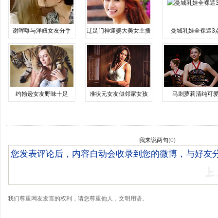
谢晖曝与洋妞女友分手
辽足门神迎娶大美女主播
曼城乳娃全裸遮3
约翰逊女友野味十足
准状元女友似邻家女孩
马刺萝莉清纯可
我来说两句
(
0
)
我们尊重网友发言的权利，请您尊重他人，文明用语。