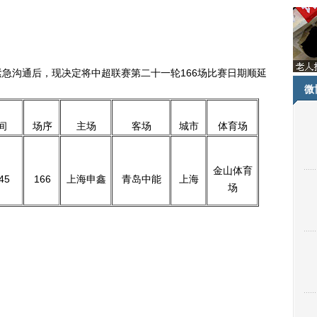
沟通后，现决定将中超联赛第二十一轮166场比赛日期顺延
微
间
场序
主场
客场
城市
体育场
金山体育
45
166
上海申鑫
青岛中能
上海
场