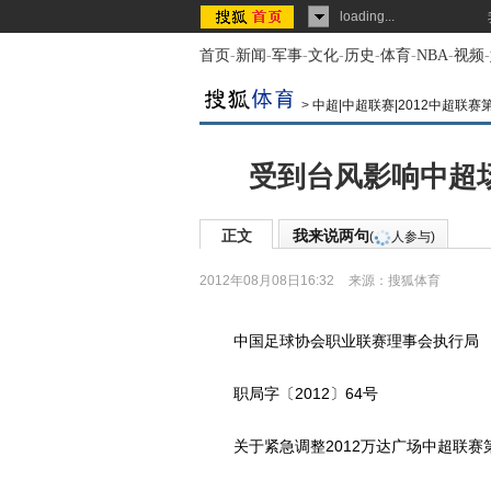
loading...
首页
-
新闻
-
军事
-
文化
-
历史
-
体育
-
NBA
-
视频
-
>
中超|中超联赛|2012中超联赛
受到台风影响中超场
正文
我来说两句
(
人参与)
2012年08月08日16:32
来源：
搜狐体育
中国足球协会职业联赛理事会执行局
职局字〔2012〕64号
关于紧急调整2012万达广场中超联赛