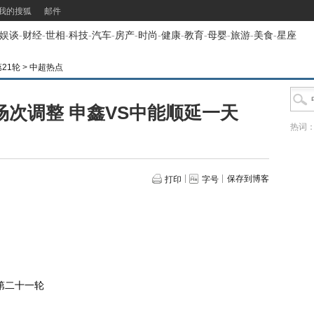
我的搜狐
邮件
娱谈
-
财经
-
世相
-
科技
-
汽车
-
房产
-
时尚
-
健康
-
教育
-
母婴
-
旅游
-
美食
-
星座
第21轮
>
中超热点
次调整 申鑫VS中能顺延一天
热词
保存到博客
打印
字号
第二十一轮