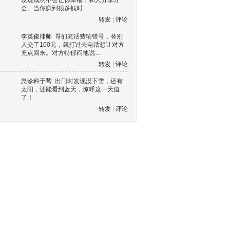
发现成功不会让你幸福，和人分享才
会。当你赚到很多钱时…
转发
|
评论
李英俊律师
哥们充话费输错号，替别
人交了100元，就打过去电话想让对方
充点回来。对方特郁闷地说…
转发
|
评论
急诊科于莺
出门时发现没下雪，还有
太阳，还能看到蓝天，惊呼这一天值
了！
转发
|
评论