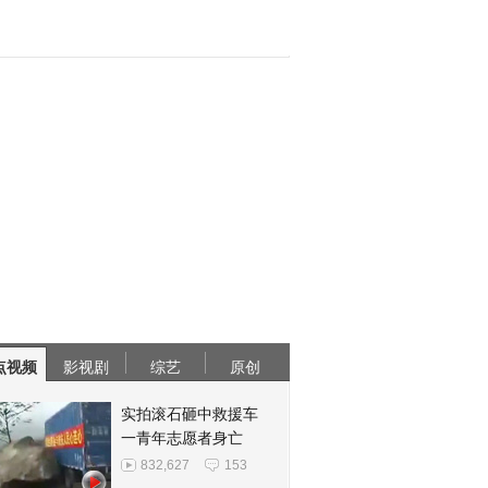
点视频
影视剧
综艺
原创
实拍滚石砸中救援车
一青年志愿者身亡
832,627
153