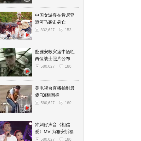
中国女游客在肯尼亚
遭河马袭击身亡
832,627
153
赴雅安救灾途中牺牲
两位战士照片公布
580,627
180
美电视台直播拍到最
傻FBI翻围栏
580,627
180
冲刺好声音《相信
爱》MV 为雅安祈福
580,627
180