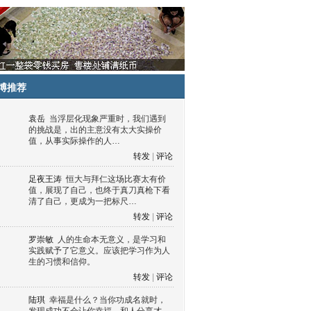
博推荐
袁岳
当浮层化现象严重时，我们遇到
的挑战是，出的主意没有太大实操价
值，从事实际操作的人…
转发
|
评论
足夜王涛
恒大与拜仁这场比赛太有价
值，展现了自己，也终于真刀真枪下看
清了自己，更成为一把标尺…
转发
|
评论
罗崇敏
人的生命本无意义，是学习和
实践赋予了它意义。应该把学习作为人
生的习惯和信仰。
转发
|
评论
陆琪
幸福是什么？当你功成名就时，