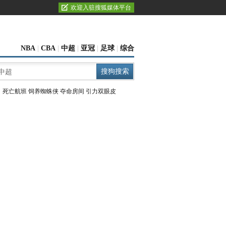
欢迎入驻搜狐媒体平台
NBA
|
CBA
|
中超
|
亚冠
|
足球
|
综合
：
死亡航班
饲养蜘蛛侠
夺命房间
引力双眼皮