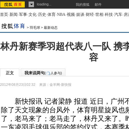
loading...
我的搜狐
邮件
首页
-
新闻
-
军事
-
文化
-
历史
-
体育
-
NBA
-
视频
-
娱谈
-
财经
-
世相
-
科技
-
汽车
-
房
>
羽毛球
>
最新动态
林丹新赛季羽超代表八一队 携
容
正文
我来说两句
(
人参与)
2012年08月23日02:32
来源：
金羊网-新快报
新快报讯 记者梁静 报道 近日，广州
除了天文现象的台风外，体育明星旋风也
了，老马来了；老马走了，林丹又来了。
一东凌羽毛球俱乐部的签约仪式，本赛季