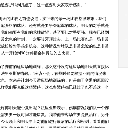
道要折腾到几点了，这一点要对大家表示感谢。”
天的比赛之前也说过，接下来的每一场比赛都很艰难，我们
亚冠资格的球队、还有就是要争夺冠军的球队。明天的对手就是
，我们都要有我们的求胜欲望，甚至要比对手更强。现在已经到
非常危急的时刻，一定要咬牙顶过去。上一场比赛也是一场非常
些放松给对手很多机会。这种情况对球队是非常危险的也是非常
从一开始到90分钟都全神贯注的去比赛。”
了赛前的适应场地训练，那么这种没有适应场地明天就直接比
法里亚斯解释说：“应该不会，有些时候要根据不同的情况来
休息。本来是计划今天适应场地训练的，但是由于交通的原因没
么样我们要克服这些障碍，这么多障碍都已经过了也不差这一个
许博明天能否复出呢？法里亚斯表示，伤病情况我们队一个赛
还需要要一段时间才能康复。我带他来客场主要是做治疗，另外
。今天晚上和明天早上对他们进行最后的治疗和检测，看看他们