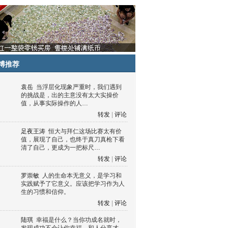
博推荐
袁岳
当浮层化现象严重时，我们遇到
的挑战是，出的主意没有太大实操价
值，从事实际操作的人…
转发
|
评论
足夜王涛
恒大与拜仁这场比赛太有价
值，展现了自己，也终于真刀真枪下看
清了自己，更成为一把标尺…
转发
|
评论
罗崇敏
人的生命本无意义，是学习和
实践赋予了它意义。应该把学习作为人
生的习惯和信仰。
转发
|
评论
陆琪
幸福是什么？当你功成名就时，