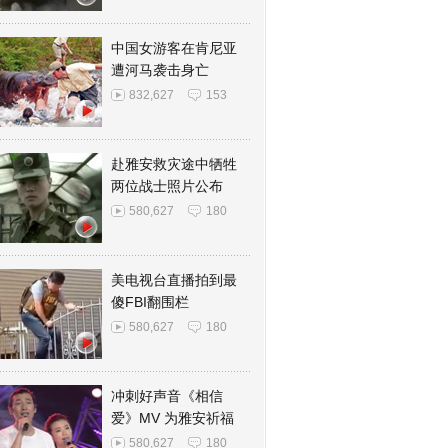
中国女游客在肯尼亚
遭河马袭击身亡
832,627
153
赴雅安救灾途中牺牲
两位战士照片公布
580,627
180
美电视台直播拍到最
傻FBI翻围栏
580,627
180
冲刺好声音《相信
爱》MV 为雅安祈福
580,627
180