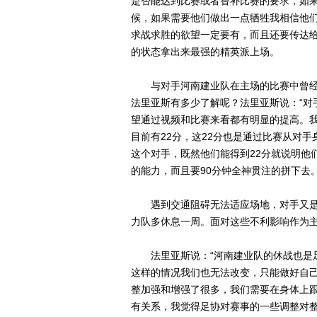
是否能达到比赛或者替补比赛的要求，如
候，如果需要他们做出一点牺牲我相信他
求战求胜的欲望一定要有，而且还要传达
的状态拿出来最强的精英派上场。
与对手河南建业队在主场的比赛中曾经
法里亚斯有多少了解呢？法里亚斯说：“对
望通过视频和比赛来看都有明显的提高。
目前有22分，这22分也是通过比赛从对
这个对手，既然他们能得到22分就说明他
的能力，而且要90分钟全神贯注的拼下去。
遇到交通阻碍无法适应场地，对手又是
力队多休息一周。面对这些不利影响作为
法里亚斯说：“河南建业队的休战也是足
这样的情况我们也无法改变，只能做好自
整加强和增强了很多，我们需要在身体上
有关系，我觉得足协对赛事的一些调整对整