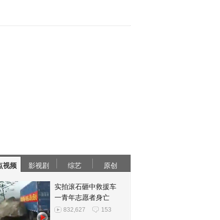
点视频
影视剧
综艺
原创
实拍滚石砸中救援车
一青年志愿者身亡
832,627
153