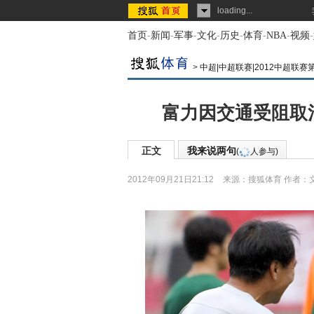
loading...
首页
-
新闻
-
军事
-
文化
-
历史
-
体育
-
NBA
-
视频
-
>
中超|中超联赛|2012中超联赛
富力因交通受阻取
正文
我来说两句
(
人参与)
2012年09月21日21:12
来源：
搜狐体育
作者：