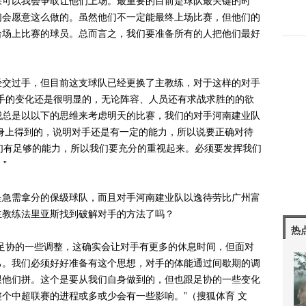
果可以我会争取让他们上场。最重要的目前是球队最关键的时
们会愿意这么做的。虽然他们不一定能最终上场比赛，但他们的
给场上比赛的球员。总而言之，我们要准备所有的人把他们最好
交过手，但目前这支球队已经更换了主教练，对于这样的对手
手的变化还是很明显的，无论阵容、人员还有求战求胜的的欲
我总是以以下的思维来考虑明天的比赛，我们的对手河南建业队
手身上得到的，说明对手还是有一定的能力，所以说要正确对待
们有足够的能力，所以我们要充分的重视起来。必须要发挥我们
”
急需拿分的保级球队，而且对手河南建业队以逸待劳比广州富
主教练法里亚斯找到破解对手的方法了吗？
热
协的一些调整，这确实会让对手有更多的休息时间，但面对
己。我们必须好好准备有这个思想，对手的体能通过间歇期的调
跟他们拼。这个是要从我们自身做到的，但也跟足协的一些变化
个中超联赛的进程或多或少会有一些影响。”（搜狐体育 文