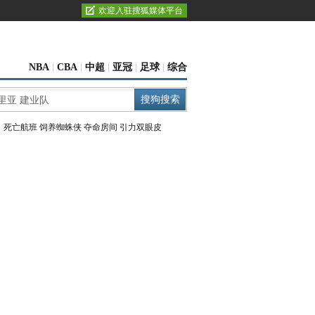
欢迎入驻搜狐媒体平台
NBA
|
CBA
|
中超
|
亚冠
|
足球
|
综合
：
死亡航班
饲养蜘蛛侠
夺命房间
引力双眼皮