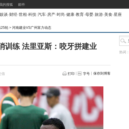
我的搜狐
邮件
娱谈
-
财经
-
世相
-
科技
-
汽车
-
房产
-
时尚
-
健康
-
教育
-
母婴
-
旅游
-
美食
-
星座
第25轮
>
河南建业VS广州富力动态
消训练 法里亚斯：咬牙拼建业
热词
保存到博客
文信
打印
字号