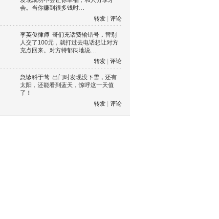
发现成功不会让你幸福，和人分享才
会。当你赚到很多钱时…
转发
|
评论
李英俊律师
哥们充话费输错号，替别
人交了100元，就打过去电话想让对方
充点回来。对方特郁闷地说…
转发
|
评论
急诊科于莺
出门时发现没下雪，还有
太阳，还能看到蓝天，惊呼这一天值
了！
转发
|
评论