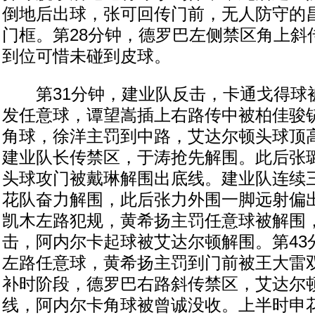
倒地后出球，张可回传门前，无人防守的
门框。第28分钟，德罗巴左侧禁区角上斜
到位可惜未碰到皮球。
第31分钟，建业队反击，卡通戈得球
发任意球，谭望嵩插上右路传中被柏佳骏
角球，徐洋主罚到中路，艾达尔顿头球顶高
建业队长传禁区，于涛抢先解围。此后张
头球攻门被戴琳解围出底线。建业队连续
花队奋力解围，此后张力外围一脚远射偏出
凯木左路犯规，黄希扬主罚任意球被解围
击，阿内尔卡起球被艾达尔顿解围。第43
左路任意球，黄希扬主罚到门前被王大雷
补时阶段，德罗巴右路斜传禁区，艾达尔
线，阿内尔卡角球被曾诚没收。上半时申花