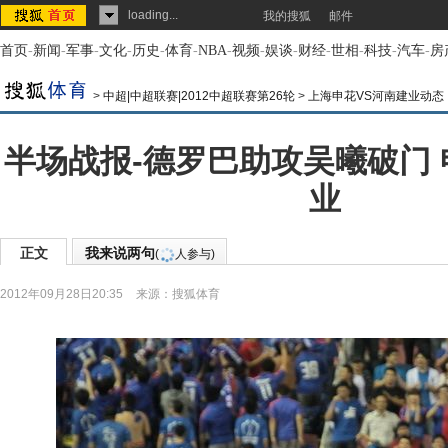
loading...
我的搜狐
邮件
首页
-
新闻
-
军事
-
文化
-
历史
-
体育
-
NBA
-
视频
-
娱谈
-
财经
-
世相
-
科技
-
汽车
-
房
>
中超|中超联赛|2012中超联赛第26轮
>
上海申花VS河南建业动态
半场战报-德罗巴助攻吴曦破门 
业
正文
我来说两句
(
人参与)
2012年09月28日20:35
来源：
搜狐体育