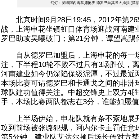
幻灯：吴曦阿内击掌拥抱庆 德罗巴向其竖大拇指
[保
北京时间9月28日19:45，2012年第
战，上海申花坐镇虹口体育场迎战河南建业
罗巴助攻吴曦破门；第21分钟，谭望嵩踢
自从德罗巴加盟后，上海申花的每一场
注，下半程10轮不败不过只有3场胜仗，
河南建业如今仍深陷保级泥潭，不过最近
本场比赛可谓德罗巴和卡通戈之间的非洲
球队建功值得关注。中超交锋史上双方4胜
手，本场比赛两队都志在3分，谁能如愿
上半场伊始，申花队就有条不紊地展开
攻到前场被张璐犯规，阿内尔卡主罚任意
第5分钟，建业队艾达尔顿后场长传对方