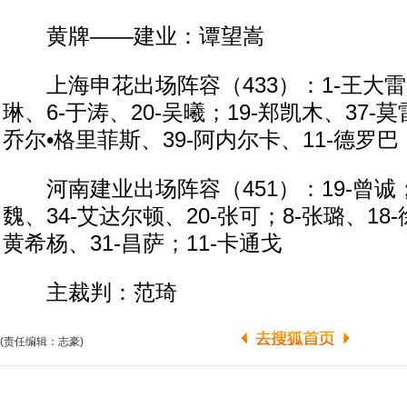
黄牌——建业：谭望嵩
上海申花出场阵容（433）：1-王大雷；
琳、6-于涛、20-吴曦；19-郑凯木、37-莫
乔尔•格里菲斯、39-阿内尔卡、11-德罗巴
河南建业出场阵容（451）：19-曾诚；1
魏、34-艾达尔顿、20-张可；8-张璐、18-
黄希杨、31-昌萨；11-卡通戈
主裁判：范琦
(责任编辑：志豪)