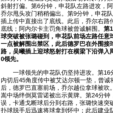
斜射打偏。第6分钟，申花队左路进攻，
乔尔甩头攻门稍稍偏出。第9分钟，申花
插上传中直接出了底线。此后，乔尔右路
底线；阿内尔卡主罚角球被曾诚解围。
第
球突破被张璐碰到，申花队前场左路任意
一点被解围出禁区，此后德罗巴在外围接
路，吴曦插上迎球怒射打在横梁下沿弹入网
0领先。
一球领先的申花队仍坚持进攻。第16
内切后45角度传中被艾达尔顿一垫，曾诚
后，德罗巴直塞前场，乔尔越位拿球被吹。
嵩中场绊倒莫雷诺被出示黄牌。第24分钟
误，卡通戈断球后分到右路，张璐快速突
扑球脱手后迅速将球拿到怀中；此后建业