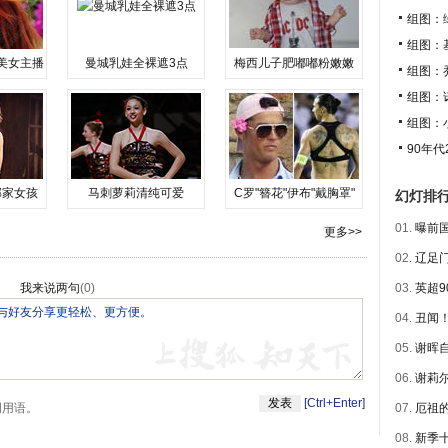
组图：
组图：
美女主播
曼城乳娃全裸遮3点
梅西儿子肥嘟嘟粉嫩嫩
组图：
组图：
组图：
90年
邻家女孩
马刺萝莉清纯可爱
C罗"簪花"伊布"戴胸罩"
幻灯排
01.
曝前国
更多>>
02.
辽足门
我来说两句
(
0
)
03.
英超9
04.
丑闻！
05.
谢晖自
06.
谢莉尔
[Ctrl+Enter]
明用语。
07.
厄祖的
08.
新季