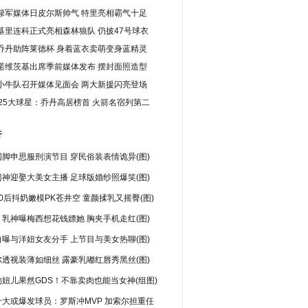
绿军媒体日皮尔斯帅气 特里亮相霸气十足
(责任编辑：大仙)
基里连科正式亮相森林狼队 仍披47号球衣
乔丹助阵莱德杯 身着蓝衣卖萌变身蓝精灵
诺维茨基出席季前媒体发布 摆封面照造型
小牛队召开媒体见面会 两大新援闪亮登场
代25大球星：乔丹高居榜首 火箭名宿列第二
行
脚申思服刑演节目 穿民俗装表情诡异(图)
神迎娶大美女主播 足球版婚纱照爆笑(图)
0后抖奶嫩模PK苍井空 童颜揉乳又摇臀(图)
乳神曝梅西想花钱嫖她 胸夹手机走红(图)
曝与洋妞女友分手 上节目与美女热聊(图)
透视装薄如细丝 露豪乳嘟红唇秀黑丝(图)
妞儿果然GDS！不靠卖肉也能当女神(组图)
十大或爆发球员：罗斯冲MVP 加索尔担重任