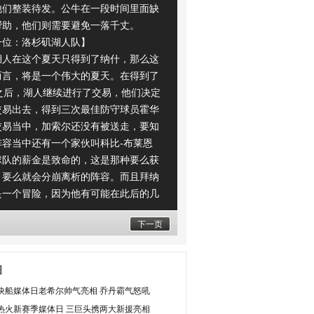
他们整装待发。公牛在一段时间里面缺
帮助，他们则需要避免一落千丈。
：洛杉矶湖人队】
在这个夏天只得到了纳什，那么这
而言，将是一个伟大的夏天。在得到了
P之后，湖人继续进行了交易，他们决定
交易出去，得到三次最佳防守球员霍华
交易当中，加索尔还没有被送走，要知
阵容当中还有一个家伙叫科比-布莱恩
球队的薪金是致命的，这是那种要么获
，要么就会分崩离析的阵容。而且拜纳
是一个冒险，因为他有可能在此后的几
表现得比霍华德还要优秀，而且他仍然
下一页
选择成为一名自由球员。在这支球队当
了这么多有天赋的球员，科比需要为超
总冠军个数而努力，霍华德和纳什则需
图
的第一个总冠军戒指而打拼，在新赛季
快船媒体日老希尔帅气亮相 乔丹霸气怒吼
夜晚，湖人都需要证明他们是最好的，
热火新赛季媒体日 三巨头携两大新援亮相
对热火。