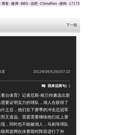
-
博客
-
微博
-
BBS
-
说吧
-
ChinaRen
-
搜狗
-
17173
下一组
体育
2012年09月29日07:22
我来说两句
(
0
)
台体育》记者厄斯-格兰特遴选出新
急需要证明实力的球队，湖人在获得了
纳什之后，他们在下赛季的冲击总冠军
重而又道远。雷霆需要继续他们在上赛
表现，同时也不能被湖人，马刺等球队
林狼和篮网在休赛期对阵容进行了补