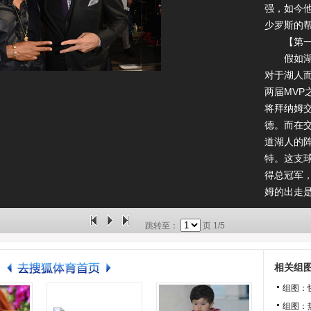
强，如今
少罗斯的
【第一位
假如湖人
对于湖人
两届MV
将拜纳姆
德。而在
道湖人的
特。这支
得总冠军
姆的出走
年里面，
有可能会
跳转至：
页
1/5
中，汇集
越乔丹的
相关组
要为他们
组图：
的无数个
组图：
哪怕是面