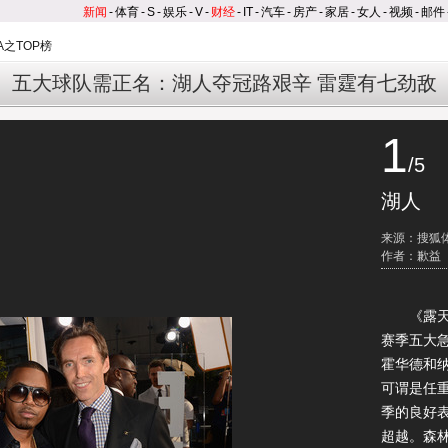
新闻
-
体育
-
S
-
娱乐
-
V
-
财经
-
IT
-
汽车
-
房产
-
家居
-
女人
-
视频
-
邮件
A之TOP榜
五大球队需正名：湖人夺冠路艰辛 雷霆有七劲敌
1
/5
湖人
来源：搜狐
作者：歉益
《露天看
赛季五大
霍华德和
可谓是任
季的良好
超越。森