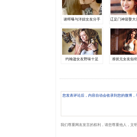
谢晖曝与洋妞女友分手
辽足门神迎娶大
约翰逊女友野味十足
准状元女友似
我们尊重网友发言的权利，请您尊重他人，文