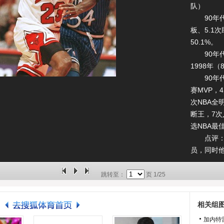
队）
90年代数
板、5.1
50.1%。
90年代打
1998年
90年代成
赛MVP，
次NBA全
断王，7次
选NBA最
点评：迈
员，同时
员。他的
内场均贡献
跳转至：
页
1/25
绝对是两
就没有公
相关组
过太多太
加内特
他成为90