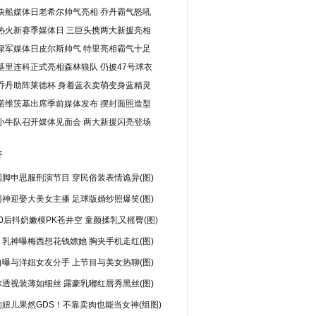
快船媒体日老希尔帅气亮相 乔丹霸气怒吼
(责任编辑：袁震)
热火新赛季媒体日 三巨头携两大新援亮相
绿军媒体日皮尔斯帅气 特里亮相霸气十足
基里连科正式亮相森林狼队 仍披47号球衣
乔丹助阵莱德杯 身着蓝衣卖萌变身蓝精灵
诺维茨基出席季前媒体发布 摆封面照造型
小牛队召开媒体见面会 两大新援闪亮登场
行
脚申思服刑演节目 穿民俗装表情诡异(图)
神迎娶大美女主播 足球版婚纱照爆笑(图)
0后抖奶嫩模PK苍井空 童颜揉乳又摇臀(图)
乳神曝梅西想花钱嫖她 胸夹手机走红(图)
曝与洋妞女友分手 上节目与美女热聊(图)
透视装薄如细丝 露豪乳嘟红唇秀黑丝(图)
妞儿果然GDS！不靠卖肉也能当女神(组图)