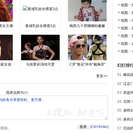
组图：
组图：
组图：
美女主播
曼城乳娃全裸遮3点
梅西儿子肥嘟嘟粉嫩嫩
组图：
组图：
组图：
组图：
邻家女孩
马刺萝莉清纯可爱
C罗"簪花"伊布"戴胸罩"
幻灯排
01.
曝前国
更多>>
02.
辽足门
我来说两句
(
0
)
03.
英超9
04.
丑闻！
05.
谢晖自
06.
谢莉尔
[Ctrl+Enter]
明用语。
07.
厄祖的