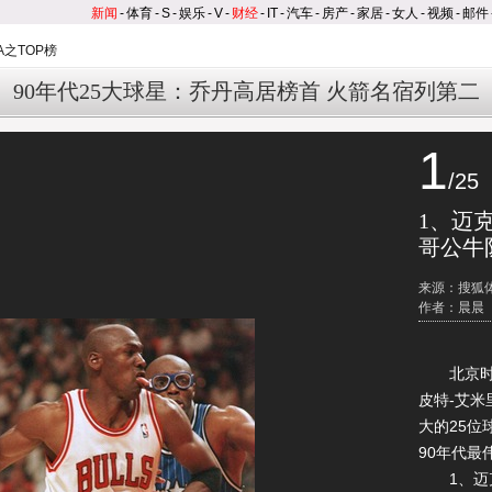
新闻
-
体育
-
S
-
娱乐
-
V
-
财经
-
IT
-
汽车
-
房产
-
家居
-
女人
-
视频
-
邮件
A之TOP榜
90年代25大球星：乔丹高居榜首 火箭名宿列第二
1
/25
1、迈
哥公牛
来源：搜狐
作者：晨晨
北京时间
皮特-艾米
大的25
90年代最
1、迈克