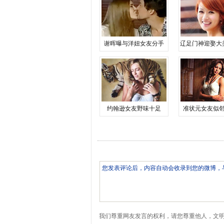
谢晖曝与洋妞女友分手
辽足门神迎娶大
约翰逊女友野味十足
准状元女友似
我们尊重网友发言的权利，请您尊重他人，文