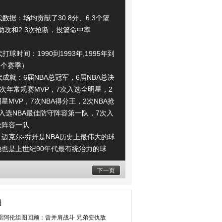
据：场均贡献了30.8分、6.3个篮
次助攻和2.3次抢断，投篮命中率
球时间：1990到1993年,1995年到
（8个赛季）
就：6届NBA总冠军，6届NBA总决
4次年常规赛MVP，7次入选全明星，2
明星MVP，7次NBA得分王，2次NBA抢
入选NBA最佳防守阵容第一队，7次入
佳阵容一队
克尔-乔丹是NBA历史上最伟大的球
他也是上世纪90年代最有统治力的球
数据令人印象深刻，能够在8年的时间
下一页
了30分，投篮命中率在50%之上，这
人难以置信的。毫无疑问，没有乔丹，
牛那段辉煌的历史，他在总决赛中击败
图
多超级巨星，他的努力和必胜的信念让
雷阿伦组图回顾：曾并肩战斗 兄弟变仇敌
年代最伟大的球员。