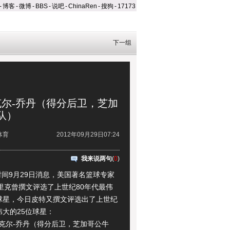
-
博客
-
微博
-
BBS
-
说吧
-
ChinaRen
-
搜狗
-
17173
下一组
克尔-乔丹（得分后卫，芝加
队）
体育
2012年09月29日07:24
我来说两句
(
0
)
9月29日消息，美国著名篮球专家
里克曾撰文评选了上世纪80年代最伟
位球星，今日皮特又撰文评选出了上世纪
伟大的25位球星：
尔-乔丹（得分后卫，芝加哥公牛