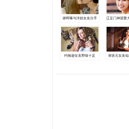
谢晖曝与洋妞女友分手
辽足门神迎娶
约翰逊女友野味十足
准状元女友似