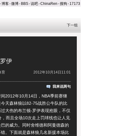
-
博客
-
微博
-
BBS
-
说吧
-
ChinaRen
-
搜狗
-
17173
下一组
-罗伊
体育
2012年10月14日11:01
我来说两句
012年10月14日，NBA季前赛继
今天森林狼以82-75战胜公牛队的比
历过大伤的布兰顿-罗伊表现抢眼，不仅
分，而且全场10次走上罚球线也让人见
曼巴的威力。同时舍维德和阿曼德森的
不错。下面就是森林狼几名新援本场比