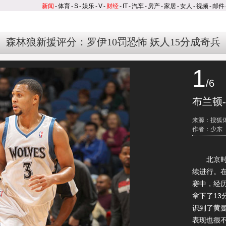
新闻
-
体育
-
S
-
娱乐
-
V
-
财经
-
IT
-
汽车
-
房产
-
家居
-
女人
-
视频
-
邮件
森林狼新援评分：罗伊10罚恐怖 妖人15分成奇兵
1
/6
布兰顿
来源：搜狐
作者：少东
北京时间2
续进行。在
赛中，经
拿下了13
识到了黄
表现也很