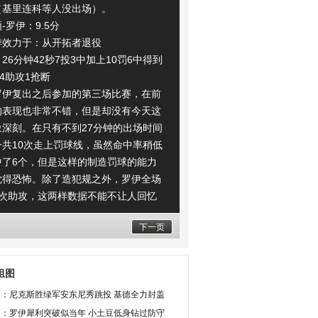
（基里连科等人没出场）。
罗伊：9.5分
力于：从开拓者退役
分钟42秒7投3中加上10罚6中得到
板4助攻1抢断
复出之后参加的第三场比赛，在前
的表现也非常不错，但是却没有今天这
象深刻。在只有不到27分钟的出场时间
一共10次走上罚球线，虽然命中率稍低
中了6个，但是这样的制造罚球的能力
觉得恐怖。除了造犯规之外，罗伊全场
4次助攻，这两样数据不能不让人回忆
在开拓者的那个无所不能的黄曼巴。随
下一页
赛的次数逐渐增多，罗伊会越来越找到
觉，像格兰特-希尔那样焕发出第二春也
能的事情。
组图
(责任编辑：常璠)
图：尼克斯胜绿军安东尼秀跳投 基德全力封盖
图：罗伊犀利突破似当年 小土豆低身钻过防守