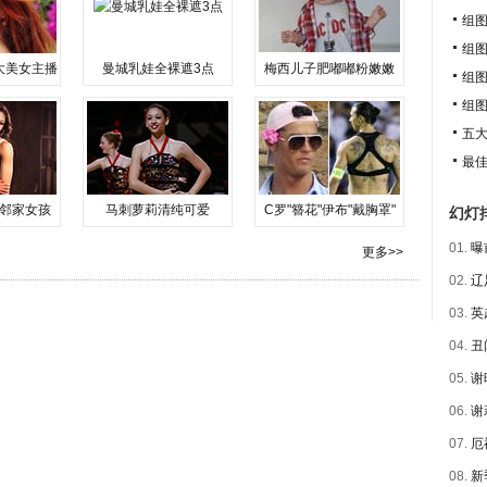
组
组图
大美女主播
曼城乳娃全裸遮3点
梅西儿子肥嘟嘟粉嫩嫩
组
组
五
最
邻家女孩
马刺萝莉清纯可爱
C罗"簪花"伊布"戴胸罩"
幻灯
01.
曝
更多>>
02.
辽
03.
英
04.
丑
05.
谢
06.
谢
07.
厄
08.
新