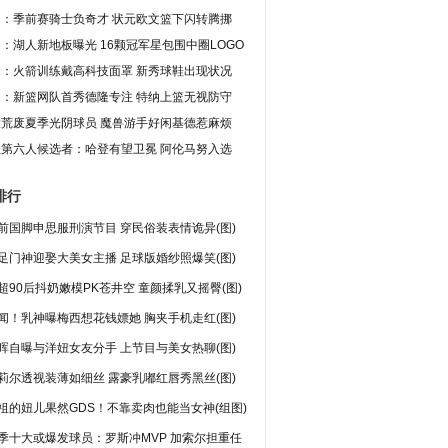
图：季前赛骑士负奇才 状元欧文篮下闪转腾挪
：湖人新地板曝光 16颗冠军星包围中圈LOGO
图：火箭训练戴高科技面罩 新秀球鞋出现状况
图：新篮网队首秀德隆专注 特纳上篮无视防守
大荒废夏季光阴球员 魔兽游手好闲基德惹麻烦
佳第六人候选者：哈登有望卫冕 阿伦马努入选
排行
前国脚申思服刑演节目 穿民俗装表情诡异(图)
足门神迎娶大美女主播 足球版婚纱照爆笑(图)
超90后抖奶嫩模PK苍井空 童颜揉乳又摇臀(图)
闻！乳神曝梅西想花钱嫖她 胸夹手机走红(图)
晖自曝与洋妞女友分手 上节目与美女热聊(图)
莉尔透视装薄如细丝 露豪乳嘟红唇秀黑丝(图)
祖的妞儿果然GDS！不靠卖肉也能当女神(组图)
季十大或爆发球员：罗斯冲MVP 加索尔担重任