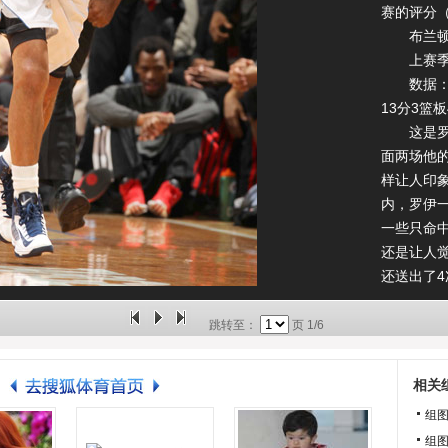
赛的评分
布兰顿-
上赛季效
数据：26
13分3篮
这是罗伊
面两场他
样让人印
内，罗伊
一些只命
还是让人
还送出了
起前几年
着参加比
跳转至：
页
1/6
自己的感
不是不可
相关
组
组