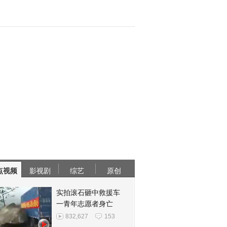
点视频
影视剧
综艺
原创
实拍滚石砸中救援车
一青年志愿者身亡
832,627
153