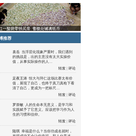
博推荐
袁岳
当浮层化现象严重时，我们遇到
的挑战是，出的主意没有太大实操价
值，从事实际操作的人…
转发
|
评论
足夜王涛
恒大与拜仁这场比赛太有价
值，展现了自己，也终于真刀真枪下看
清了自己，更成为一把标尺…
转发
|
评论
罗崇敏
人的生命本无意义，是学习和
实践赋予了它意义。应该把学习作为人
生的习惯和信仰。
转发
|
评论
陆琪
幸福是什么？当你功成名就时，