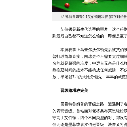
组图:特鲁姆普9-1艾伯顿进决赛
[保存到相册
艾伯顿是新生代选手的噩梦，这个得到
到最后自己都不知道怎么输的，即便是赢
本届赛事上马奎尔沃尔顿先后被艾伯顿
普打球简单直接，围球走位不需要太过细
名的就是超强的准度，中远台无奈是什么
靠拖延时间的战术不能构成任何威胁，不
放，半场就7-1的大比分领先，早早的就奠
晋级路堪称完美
回看特鲁姆普的晋级之路，遭遇到了各
的表现晋级。首站面对老将奥布莱恩轻松获
守高手艾伯顿，四个不同类型的对手都没
但无论是墨菲或者罗伯逊晋级，决赛又将