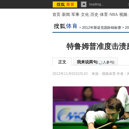
loading...
首页
-
新闻
-
军事
-
文化
-
历史
-
体育
-
NBA
-
视频
-
>
2012年斯诺克国际锦标赛
>
2
特鲁姆普准度击溃
正文
我来说两句
(
人参与)
2012年11月02日20:42
来源：
搜狐体育
作者：