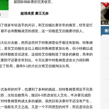
届国际锦标赛的完美收官。
超强准度 磨王无奈
]
了很多年轻选手的共识，和艾伯顿比赛非常的痛苦，经常是打
微
了都不会有酣畅凌厉的感觉，这一切都是艾伯顿磨功惊人。
大比分击败，然而这些对于特鲁姆普似乎都没有影响。特鲁姆
腻，甚至艾伯顿在走位上都比特鲁姆普更加出色，但小特赖以成
样的球都敢尝试进攻。这就给艾伯顿制造了很多的麻烦，简单的
仅要防守还要非常到位。今天比赛中特鲁姆普进攻火力得到释
定了胜局，最终9-1的大比分将艾伯顿淘汰出局。
式各样的对手，也遭到了多种的挑战，但特鲁姆普用近乎完美
胜，次轮击败黑马，随后6-5胜进攻狂人艾伦，半决赛完成防
有对特鲁姆普构成太多的威胁。虽然目前决赛对手还没有产生，
是一场新生天王之战。又是一个不同类型的对手，而且是综合实