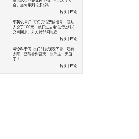
发现成功不会让你幸福，和人分享才
会。当你赚到很多钱时…
转发
|
评论
李英俊律师
哥们充话费输错号，替别
人交了100元，就打过去电话想让对方
充点回来。对方特郁闷地说…
转发
|
评论
急诊科于莺
出门时发现没下雪，还有
太阳，还能看到蓝天，惊呼这一天值
了！
转发
|
评论