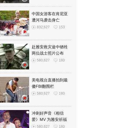
中国女游客在肯尼亚
遭河马袭击身亡
832,627
153
赴雅安救灾途中牺牲
两位战士照片公布
580,627
180
美电视台直播拍到最
傻FBI翻围栏
580,627
180
冲刺好声音《相信
爱》MV 为雅安祈福
580,627
180