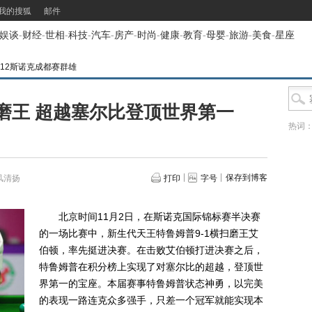
我的搜狐
邮件
娱谈
-
财经
-
世相
-
科技
-
汽车
-
房产
-
时尚
-
健康
-
教育
-
母婴
-
旅游
-
美食
-
星座
012斯诺克成都赛群雄
磨王 超越塞尔比登顶世界第一
热词
保存到博客
风清扬
打印
字号
北京时间11月2日，在斯诺克国际锦标赛半决赛
的一场比赛中，新生代天王特鲁姆普9-1横扫磨王艾
伯顿，率先挺进决赛。在击败艾伯顿打进决赛之后，
特鲁姆普在积分榜上实现了对塞尔比的超越，登顶世
界第一的宝座。本届赛事特鲁姆普状态神勇，以完美
的表现一路连克众多强手，只差一个冠军就能实现本