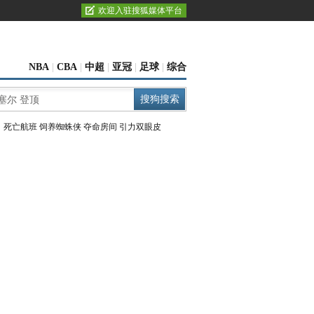
欢迎入驻搜狐媒体平台
NBA
|
CBA
|
中超
|
亚冠
|
足球
|
综合
：
死亡航班
饲养蜘蛛侠
夺命房间
引力双眼皮