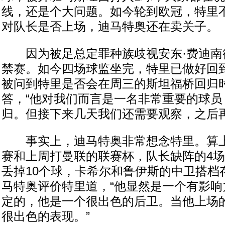
线，还是个大问题。如今轮到欧冠，特里
对队长是否上场，迪马特奥还在卖关子。
因为被足总定罪种族歧视安东·费迪南
禁赛。如今四场球监坐完，特里已做好回
被问到特里是否会在周三的斯坦福桥回归
答，“他对我们而言是一名非常重要的球员
归。但接下来几天我们还需要观察，之后再
事实上，迪马特奥非常想念特里。算上
赛和上周打曼联的联赛杯，队长缺阵的4
丢掉10个球，卡希尔和鲁伊斯的中卫搭档
马特奥评价特里道，“他显然是一个有影响
定的，他是一个很出色的后卫。当他上场
很出色的表现。”