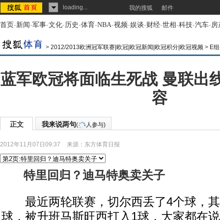
loading...
我的搜狐
邮件
首页
-
新闻
-
军事
-
文化
-
历史
-
体育
-
NBA
-
视频
-
娱谈
-
财经
-
世相
-
科技
-
汽车
-
房
>
2012/2013欧洲冠军联赛|欧冠|欧冠新闻|欧冠积分|欧冠视频
>
E组
蓝军欧冠将面临生死战 曼联出
容
正文
我来说两句
(
人参与)
2012年11月07日09:37
来源：
东方体育日报
特里回归？迪马特奥卖关子
最近两轮联赛，切尔西丢了4个球，其
球，被升班马斯旺西打入1球，大家都在