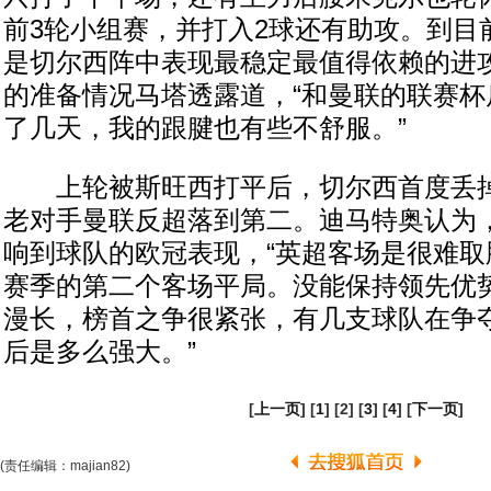
前3轮小组赛，并打入2球还有助攻。到目
是切尔西阵中表现最稳定最值得依赖的进
的准备情况马塔透露道，“和曼联的联赛杯
了几天，我的跟腱也有些不舒服。”
上轮被斯旺西打平后，切尔西首度丢掉
老对手曼联反超落到第二。迪马特奥认为
响到球队的欧冠表现，“英超客场是很难取
赛季的第二个客场平局。没能保持领先优
漫长，榜首之争很紧张，有几支球队在争
后是多么强大。”
[
上一页
] [
1
] [2] [
3
] [
4
] [
下一页
]
(责任编辑：majian82)