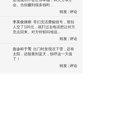
发现成功不会让你幸福，和人分享才
会。当你赚到很多钱时…
转发
|
评论
李英俊律师
哥们充话费输错号，替别
人交了100元，就打过去电话想让对方
充点回来。对方特郁闷地说…
转发
|
评论
急诊科于莺
出门时发现没下雪，还有
太阳，还能看到蓝天，惊呼这一天值
了！
转发
|
评论