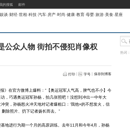
我的搜狐
邮件
娱谈
-
财经
-
世相
-
科技
-
汽车
-
房产
-
时尚
-
健康
-
教育
-
母婴
-
旅游
-
美食
-
星座
是公众人物 街拍不侵犯肖像权
热词
保存到博客
打印
字号
报》在官方微博上爆料：“【奥运冠军人气高，脾气也不小】今
采访，巧遇奥运冠军孙杨，拍几张照吧！没想到冲出一中年大
冲突，孙杨怒火冲天地对记者爆粗口：‘我他×的不想发火，信
，删除照片、扔下记者扬长而去。”
地进行为期一个月的高原训练。去年11月和今年4月，孙杨