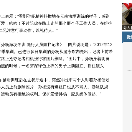
表示：“看到孙杨精神抖擞地在云南海埂训练的样子，感到
可爱，哈哈！不过陪你在路上走的那个胖个子工作人员，在维护
仁兄注意行事动作，以礼待人。”
微
海埂冬训 随行人员阻拦记者》，图片说明是：“2012年12
冬季集训。已进行多日集训的孙杨从游泳馆内走出，记者上前希
路上抢夺记者相机强行将图片删除。”图片中，孙杨身着明黄
拍照的时候，一名穿深绿色上衣的男子上前阻拦、挡住镜头……
昆明训练后在去餐厅途中，突然冲出来两个人对着孙杨使劲
作人员上前删除照片，孙杨没有爆粗口也从不骂人。游泳队规
运动员有拒绝的权利。保护爱惜孙杨，应从媒体做起。”