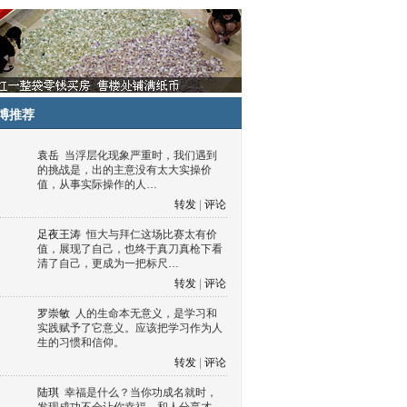
博推荐
袁岳
当浮层化现象严重时，我们遇到
的挑战是，出的主意没有太大实操价
值，从事实际操作的人…
转发
|
评论
足夜王涛
恒大与拜仁这场比赛太有价
值，展现了自己，也终于真刀真枪下看
清了自己，更成为一把标尺…
转发
|
评论
罗崇敏
人的生命本无意义，是学习和
实践赋予了它意义。应该把学习作为人
生的习惯和信仰。
转发
|
评论
陆琪
幸福是什么？当你功成名就时，