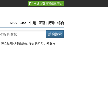
欢迎入驻搜狐媒体平台
NBA
|
CBA
|
中超
|
亚冠
|
足球
|
综合
：
死亡航班
饲养蜘蛛侠
夺命房间
引力双眼皮