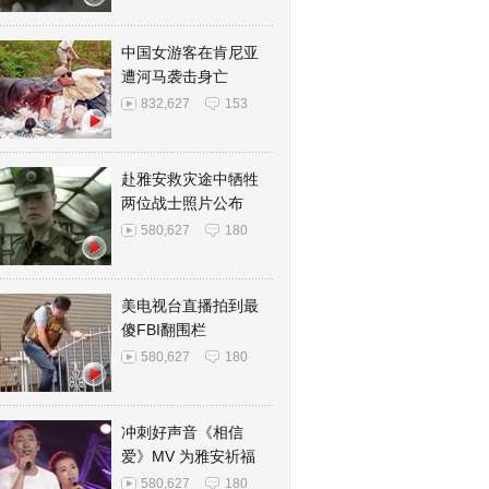
中国女游客在肯尼亚
遭河马袭击身亡
832,627
153
赴雅安救灾途中牺牲
两位战士照片公布
580,627
180
美电视台直播拍到最
傻FBI翻围栏
580,627
180
冲刺好声音《相信
爱》MV 为雅安祈福
580,627
180