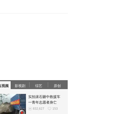
点视频
影视剧
综艺
原创
实拍滚石砸中救援车
一青年志愿者身亡
832,627
153