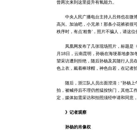
曾两次来到这里提升有氧能力。
中央人民广播电台主持人吕炜也在微博上
高兴。加油吧，小兄弟！那条小花裤衩很
秩序时，有点‘粗鲁’，照片不骗人，请这位
凤凰网发布了几张现场照片，标题是《孙杨
月18日，云南昆明，孙杨在海埂基地参加
望采访遭到拒绝，随后孙杨及其随行人员在
色上衣，戴着棒球帽，神色自若，在记者
随后，浙江队人员出面澄清：“孙杨上午
拍，被喊停后不理仍然猛按快门，其他工
定，媒体如需采访和拍照须经申请和同意，
》记者观察
孙杨的肖像权