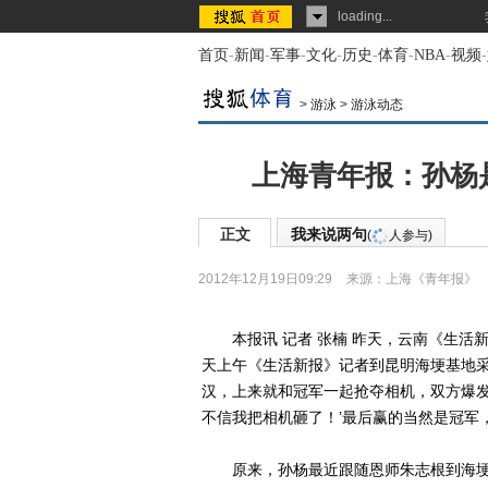
loading...
首页
-
新闻
-
军事
-
文化
-
历史
-
体育
-
NBA
-
视频
-
>
游泳
>
游泳动态
上海青年报：孙杨
正文
我来说两句
(
人参与)
2012年12月19日09:29
来源：
上海《青年报》
本报讯 记者 张楠 昨天，云南《生活新
天上午《生活新报》记者到昆明海埂基地
汉，上来就和冠军一起抢夺相机，双方爆发
不信我把相机砸了！’最后赢的当然是冠军
原来，孙杨最近跟随恩师朱志根到海埂基