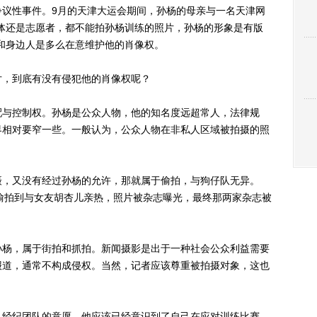
性事件。9月的天津大运会期间，孙杨的母亲与一名天津网
体还是志愿者，都不能拍孙杨训练的照片，孙杨的形象是有版
和身边人是多么在意维护他的肖像权。
，到底有没有侵犯他的肖像权呢？
与控制权。孙杨是公众人物，他的知名度远超常人，法律规
界相对要窄一些。一般认为，公众人物在非私人区域被拍摄的照
，又没有经过孙杨的允许，那就属于偷拍，与狗仔队无异。
仔队偷拍到与女友胡杏儿亲热，照片被杂志曝光，最终那两家杂志被
杨，属于街拍和抓拍。新闻摄影是出于一种社会公众利益需要
报道，通常不构成侵权。当然，记者应该尊重被拍摄对象，这也
经纪团队的意愿，他应该已经意识到了自己在应对训练比赛、