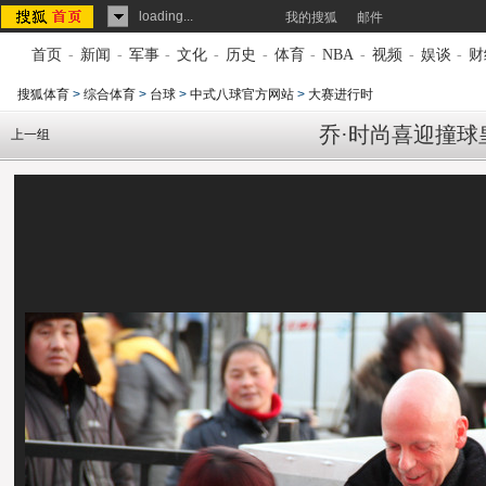
loading...
我的搜狐
邮件
首页
-
新闻
-
军事
-
文化
-
历史
-
体育
-
NBA
-
视频
-
娱谈
-
财
搜狐体育
>
综合体育
>
台球
>
中式八球官方网站
>
大赛进行时
乔·时尚喜迎撞球皇
上一组