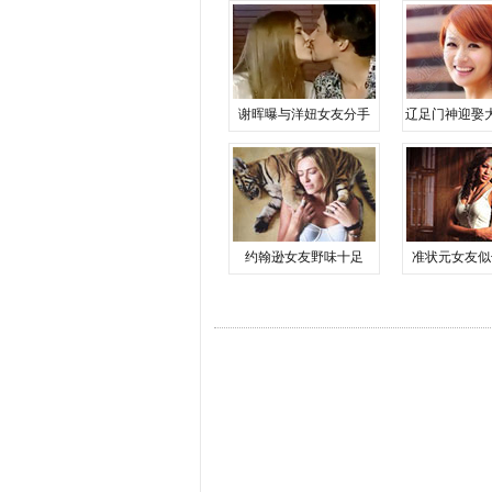
谢晖曝与洋妞女友分手
辽足门神迎娶
约翰逊女友野味十足
准状元女友似