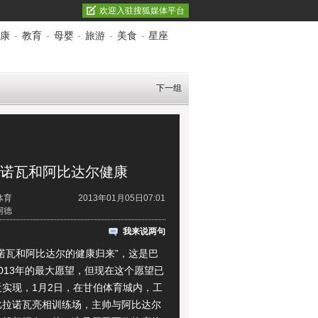
欢迎入驻搜狐媒体平台
康
-
教育
-
母婴
-
旅游
-
美食
-
星座
下一组
比拉诺瓦和阿比达尔健康
体育
2013年01月05日07:01
诃德
我来说两句
瓦和阿比达尔的健康归来”，这是巴
013年的最大愿望，但现在这个愿望已
近实现，1月2日，在甘伯体育城内，工
比拉诺瓦亮相训练场，主帅与阿比达尔