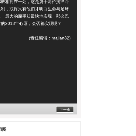
弟般相拥在一处，这是属于两位抗癌斗
胜利，或许只有他们才明白生命与足球
义，最大的愿望却最快地实现，那么巴
的2013年心愿，会否都实现呢？
(责任编辑：majian82)
下一页
组图