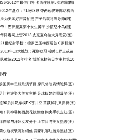
FHS评2012年最佳门将 卡西连续第5次称霸(图)
2012年盘点：71场63球 夺两冠仍难憾动梅西
拉为美国好声音拍照 产子后就将当导师(图)
帝！巴萨魔翼穿小女生裤子 扮愤怒小鸟(图)
华阵容网上贺2013 皮克夏奇拉大秀恩爱(图)
21世纪射手榜：德罗巴压梅西居首 C罗排第7
2013年13大挑战：死拼欧冠 穆帅C罗走或留
队教练2012年排名 博斯克榜首日本主帅第10
排行
前国脚申思服刑演节目 穿民俗装表情诡异(图)
足门神迎娶大美女主播 足球版婚纱照爆笑(图)
超90后抖奶嫩模PK苍井空 童颜揉乳又摇臀(图)
闻！乳神曝梅西想花钱嫖她 胸夹手机走红(图)
晖自曝与洋妞女友分手 上节目与美女热聊(图)
莉尔透视装薄如细丝 露豪乳嘟红唇秀黑丝(图)