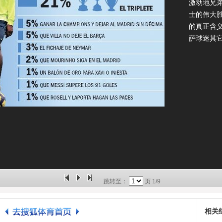
激动地兄
士的伟大
的真正含
萨球迷其它
跳转至：
页
1/9
相关