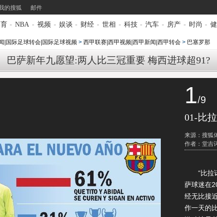
我的搜狐
邮件
体育
-
NBA
-
视频
-
娱谈
-
财经
-
世相
-
科技
-
汽车
-
房产
-
时尚
-
健
闻|国际足球转会|国际足球视频
>
西甲联赛|西甲视频|西甲新闻|西甲转会
>
巴塞罗那
巴萨新年九愿望:两人比三冠重要 梅西进球超91?
1
/9
01-
来源：搜狐
作者：堂吉
“比拉诺
萨球迷在2
经无比接
作一天的