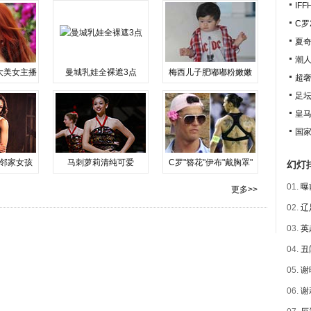
IF
C罗
夏奇
潮人
大美女主播
曼城乳娃全裸遮3点
梅西儿子肥嘟嘟粉嫩嫩
超奢
足坛
皇马
国家
邻家女孩
马刺萝莉清纯可爱
C罗"簪花"伊布"戴胸罩"
幻灯
01.
曝
更多>>
02.
辽
03.
英
04.
丑
05.
谢
06.
谢