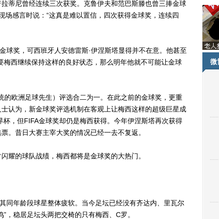
拉蒂尼曾经连续三次获奖。克鲁伊夫和范巴斯滕也曾三捧金球
现场感言时说：“这真是难以置信，四次获得金球奖，连续四
金球奖，可西班牙人安德雷斯·伊涅斯塔显得并不在意。他甚至
微
要梅西继续保持这样的良好状态，那么明年他就不可能让金球
传统的欧洲足球先生）评选合二为一。在此之前的金球奖，更重
人士认为，新金球奖评选机制在客观上让梅西这样的超级巨星成
界杯，但FIFA金球奖却仍是梅西获得。今年伊涅斯塔再次获得
选票。昔日大赛主宰大奖的情况已经一去不复返。
闪耀的球队战绩，梅西都将是金球奖的大热门。
其同年龄段球星整体疲软。当今足坛已经没有齐达内、里瓦尔
鸣”，稳居足坛头两把交椅的只有梅西、C罗。