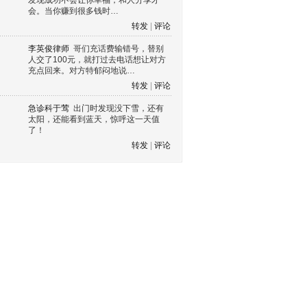
发现成功不会让你幸福，和人分享才
会。当你赚到很多钱时…
转发
|
评论
李英俊律师
哥们充话费输错号，替别
人交了100元，就打过去电话想让对方
充点回来。对方特郁闷地说…
转发
|
评论
急诊科于莺
出门时发现没下雪，还有
太阳，还能看到蓝天，惊呼这一天值
了！
转发
|
评论