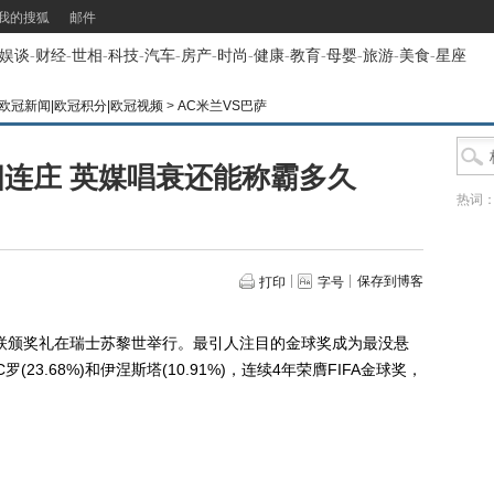
我的搜狐
邮件
娱谈
-
财经
-
世相
-
科技
-
汽车
-
房产
-
时尚
-
健康
-
教育
-
母婴
-
旅游
-
美食
-
星座
冠|欧冠新闻|欧冠积分|欧冠视频
>
AC米兰VS巴萨
四连庄 英媒唱衰还能称霸多久
热词
保存到博客
打印
字号
联颁奖礼在瑞士苏黎世举行。最引人注目的金球奖成为最没悬
23.68%)和伊涅斯塔(10.91%)，连续4年荣膺FIFA金球奖，