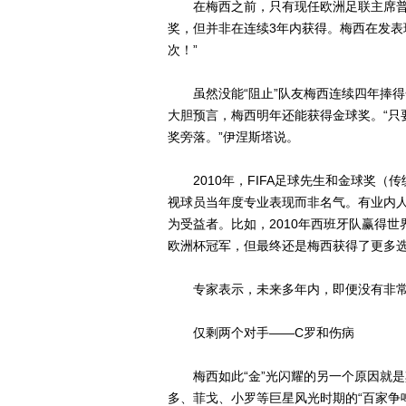
在梅西之前，只有现任欧洲足联主席普
奖，但并非在连续3年内获得。梅西在发表
次！”
虽然没能“阻止”队友梅西连续四年捧得
大胆预言，梅西明年还能获得金球奖。“只
奖旁落。”伊涅斯塔说。
2010年，FIFA足球先生和金球奖（
视球员当年度专业表现而非名气。有业内
为受益者。比如，2010年西班牙队赢得世
欧洲杯冠军，但最终还是梅西获得了更多
专家表示，未来多年内，即便没有非常
仅剩两个对手——C罗和伤病
梅西如此“金”光闪耀的另一个原因就是
多、菲戈、小罗等巨星风光时期的“百家争