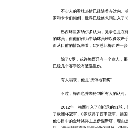
不少人的看球热情已经随着齐达内、菲
罗和卡卡们倾倒，世界已经倏忽间进入了“
巴西球星罗纳尔多认为，竞争总是在梅西
的球员，但他们作为中场球员难以像攻击
而从目前的情况来看，C罗总比梅西差一步
除了C罗，或许梅西只有一个敌人，那就
已经几个赛季没有遭遇重伤。
有人唱衰，他是“浅薄地获奖”
不过，梅西也并未得到所有人的认可
2012年，梅西打入了创纪录的91球，
了欧洲杯冠军，C罗获得了西甲冠军。德
他心目中的金球奖得主是伊涅斯塔，理由
得，“毫无疑问梅西是最出色的球员，但最