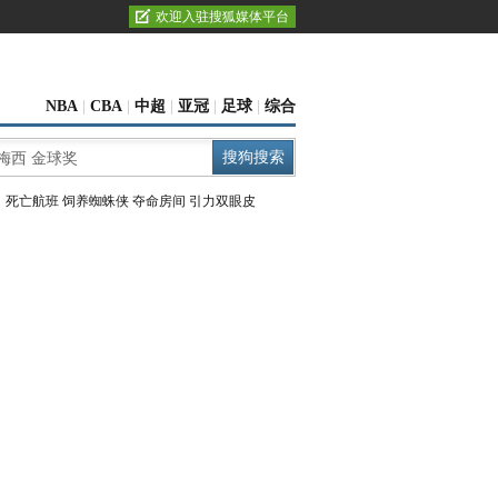
欢迎入驻搜狐媒体平台
NBA
|
CBA
|
中超
|
亚冠
|
足球
|
综合
：
死亡航班
饲养蜘蛛侠
夺命房间
引力双眼皮