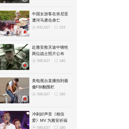
中国女游客在肯尼亚
遭河马袭击身亡
832,627
153
赴雅安救灾途中牺牲
两位战士照片公布
580,627
180
美电视台直播拍到最
傻FBI翻围栏
580,627
180
冲刺好声音《相信
爱》MV 为雅安祈福
580,627
180