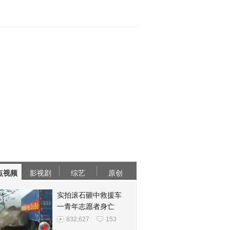
点视频
影视剧
综艺
原创
实拍滚石砸中救援车
一青年志愿者身亡
832,627
153