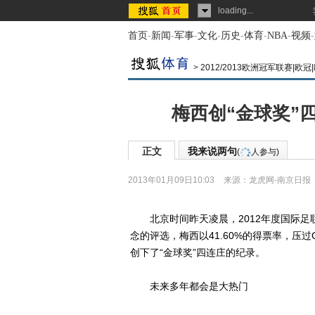
loading...
首页
-
新闻
-
军事
-
文化
-
历史
-
体育
-
NBA
-
视频
-
>
2012/2013欧洲冠军联赛|欧
梅西创“金球奖”
正文
我来说两句
(
人参与)
2013年01月09日10:03
来源：
龙虎网-南京日报
北京时间昨天凌晨，2012年度国际足
念的评选，梅西以41.60%的得票率，压过C罗(
创下了“金球奖”四连庄的纪录。
未来多年都会是大热门