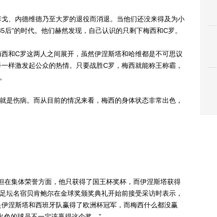
戈、内德维德乃至大罗的退役而消退。当他们还没来得及为小
85后”的时代。他们赫然发现，自己认识的只剩下梅西和C罗。
和C罗这两人之间展开，虽然伊涅斯塔和哈维都是不可思议
手一样激发起公众的热情。只要战胜C罗，梅西就能称王称霸，
。
是伤病。而从目前的情况来看，梅西的身体状态非常出色，
。
但在集体荣誉方面，他只获得了国王杯奖杯，而伊涅斯塔获得
国足坛名宿贝肯鲍尔在金球奖颁奖典礼开始前接受采访时表示，
是伊涅斯塔和西班牙队赢得了欧洲杯冠军，而梅西什么都没赢
出色的球员不一定该赢得这个奖。”