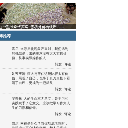
博推荐
袁岳
当浮层化现象严重时，我们遇到
的挑战是，出的主意没有太大实操价
值，从事实际操作的人…
转发
|
评论
足夜王涛
恒大与拜仁这场比赛太有价
值，展现了自己，也终于真刀真枪下看
清了自己，更成为一把标尺…
转发
|
评论
罗崇敏
人的生命本无意义，是学习和
实践赋予了它意义。应该把学习作为人
生的习惯和信仰。
转发
|
评论
陆琪
幸福是什么？当你功成名就时，