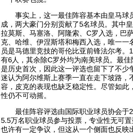
事实上，这一最佳阵容基本由皇马球员
成，两大豪门分别贡献了5名球员。其中
拉莫斯、马塞洛、阿隆索、C罗入选，巴
克、哈维、伊涅斯塔和梅西入选，唯一一
员是马德里竞技的哥伦比亚前锋法尔考。1
有6人，其余除C罗外均为南美球员。最佳
是历史首次，因此这一评选也留下了不少
迷认为阿尔维斯上赛季一直在走下坡路，
容，皮克的表现也缺乏稳定性。尽管如此
性仍不可动摇。
最佳阵容评选由国际职业球员协会于20
5.5万名职业球员参与投票，专业性无可
也许有一定争议，但这从一个侧面也反映