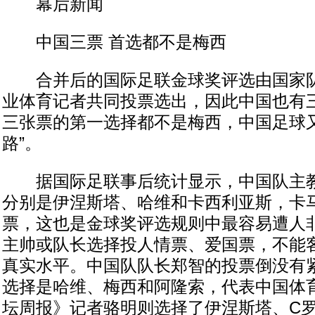
幕后新闻
中国三票 首选都不是梅西
合并后的国际足联金球奖评选由国家队
业体育记者共同投票选出，因此中国也有
三张票的第一选择都不是梅西，中国足球又
路”。
据国际足联事后统计显示，中国队主教
分别是伊涅斯塔、哈维和卡西利亚斯，卡
票，这也是金球奖评选规则中最容易遭人
主帅或队长选择投人情票、爱国票，不能
真实水平。中国队队长郑智的投票倒没有
选择是哈维、梅西和阿隆索，代表中国体
坛周报》记者骆明则选择了伊涅斯塔、C