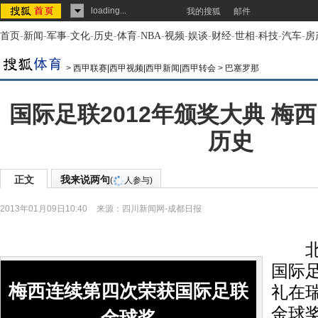
loading...
我的搜狐
邮件
首页
-
新闻
-
军事
-
文化
-
历史
-
体育
-
NBA
-
视频
-
娱谈
-
财经
-
世相
-
科技
-
汽车
-
房
>
西甲联赛|西甲视频|西甲新闻|西甲转会
>
巴塞罗那
国际足联2012年颁奖大典 梅
历史
正文
我来说两句
(
人参与)
2013年01月09日10:40
来源：
四川新闻网-成都日报
北京
国际足
梅西连续第四次荣获国际足联
礼在
金球