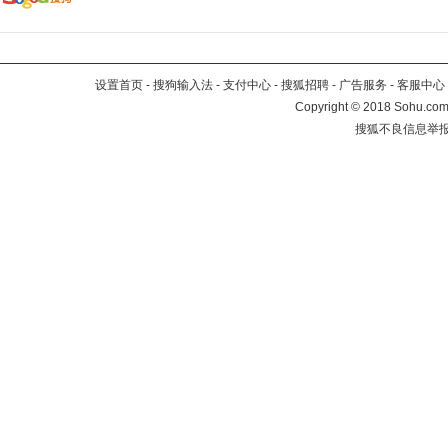
设置首页
-
搜狗输入法
-
支付中心
-
搜狐招聘
-
广告服务
-
客服中心
Copyright
©
2018 Sohu.com 
搜狐不良信息举