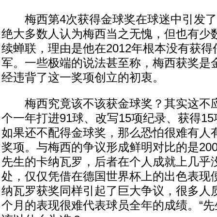
梅西第4次获得金球奖在球迷中引发了
绝大多数人认为梅西当之无愧，但也有少
续蝉联，理由是他在2012年根本没有获
军。一些极端的说法甚至称，梅西获奖是
经违背了这一奖项创立的初衷。
梅西究竟该不该获金球奖？其实这不应
个一年打进91球、改写15项纪录、获得1
如果还不配得金球奖，那么恐怕很难有人
奖项。与梅西的争议形成鲜明对比的是20
先生的卡纳瓦罗，后者在个人成就上几乎
处，仅仅凭借在德国世界杯上的出色表现
纳瓦罗获奖同样引起了巨大争议，很多人
个月的表现很难代表球员全年的成绩。“先