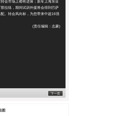
在转会市场上都有进展；新军上海东亚
罗那拉练，期间试训外援将会得到巴萨
匹配。转会风向标，为您带来中超16强
。
(责任编辑：志豪)
下一页
组图