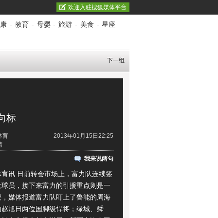
欢迎入驻搜狐媒体平台
康
-
教育
-
母婴
-
旅游
-
美食
-
星座
下一组
向标
体育
2013年01月15日22:25
清
我来说两句
讯 日前转会市场上，富力队连续签
大球员，接下来富力的引援重点则是一
腰，媒体报道富力队盯上了鲁能的周海
的赵旭日两位国脚级悍将；绿城、舜