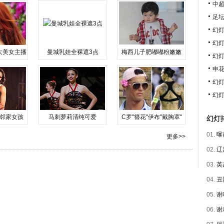
中超
足
幻
幻
大美女主播
曼城乳娃全裸遮3点
梅西儿子肥嘟嘟粉嫩嫩
幻
申
幻
幻
邻家女孩
马刺萝莉清纯可爱
C罗"簪花"伊布"戴胸罩"
幻灯
01.
曝
更多>>
02.
辽
03.
英
04.
丑
05.
谢
06.
谢