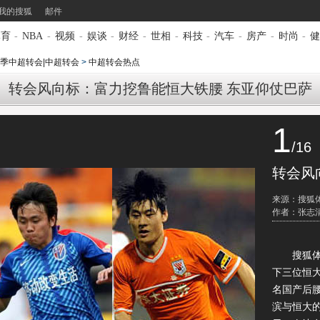
我的搜狐
邮件
体育
-
NBA
-
视频
-
娱谈
-
财经
-
世相
-
科技
-
汽车
-
房产
-
时尚
-
健
3赛季中超转会|中超转会
>
中超转会热点
转会风向标：富力挖鲁能恒大铁腰 东亚仰仗巴萨
1
/16
转会风
来源：搜狐
作者：张志
搜狐体育
下三位恒
名国产后
滨与恒大