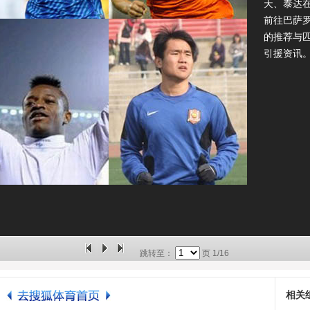
天、泰达
前往巴萨
的推荐与
引援资讯
跳转至：
页
1/16
相关