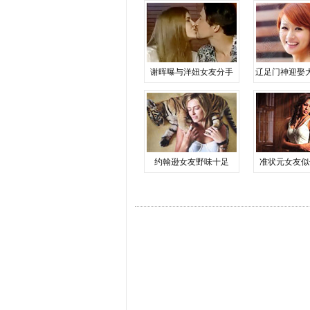
谢晖曝与洋妞女友分手
辽足门神迎娶
约翰逊女友野味十足
准状元女友似