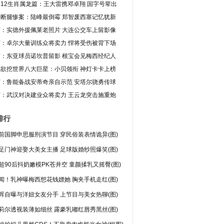
12生肖属龙篇：王大雷携邓卓翔 国字号辈出
坛断腿惨案：陆峰最倒霉 郑智废西塞记忆犹新
灯：实德外援佩莱老照片 大连公交车上留影像
灯：卓尔大量训练众将卖力 悍将受伤被背下场
灯：东亚球员诺坎普留影 根宝会见梅西经纪人
花欲挖世界八大巨星：小贝领衔 神灯卡卡上榜
灯：鲁能备战安蒂奇亲自示范 安塔尔骁勇传球
灯：武汉对决建业众将卖力 王云龙突击施重炮
排行
前国脚申思服刑演节目 穿民俗装表情诡异(图)
足门神迎娶大美女主播 足球版婚纱照爆笑(图)
超90后抖奶嫩模PK苍井空 童颜揉乳又摇臀(图)
闻！乳神曝梅西想花钱嫖她 胸夹手机走红(图)
晖自曝与洋妞女友分手 上节目与美女热聊(图)
莉尔透视装薄如细丝 露豪乳嘟红唇秀黑丝(图)