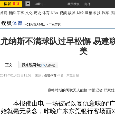
loading...
我的搜狐
邮件
首页
-
新闻
-
军事
-
文化
-
历史
-
体育
-
NBA
-
视频
-
娱谈
-
财经
-
世相
-
科技
-
汽车
-
房
>
CBA南方球队
>
广东宏远
尤纳斯不满球队过早松懈 易建
美
正文
我来说两句
(
人参与)
2013年01月23日11:52
来源：
搜狐体育
作者：东莞日报
巅峰时期的阿联无人能挡 本报记者 郑家雄
本报佛山电 一场被冠以复仇意味的“广
始就毫无悬念，昨晚广东东莞银行客场面